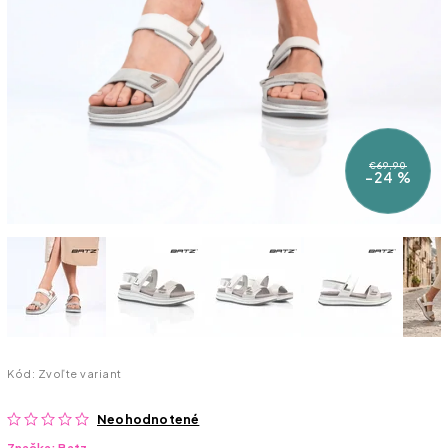
€69,90
–24 %
Kód:
Zvoľte variant
Neohodnotené