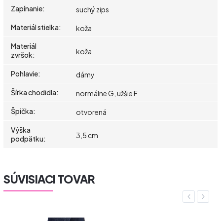
Zapínanie
:
suchý zips
Materiál stielka
:
koža
Materiál
koža
zvršok
:
Pohlavie
:
dámy
Šírka chodidla
:
normálne G, užšie F
Špička
:
otvorená
Výška
3,5 cm
podpätku
:
SÚVISIACI TOVAR
Previous
Next