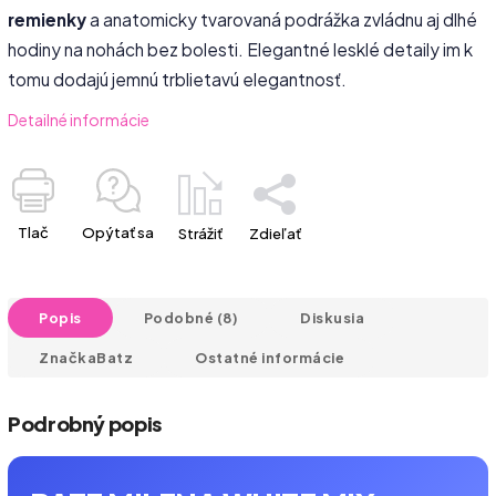
remienky
a anatomicky tvarovaná podrážka zvládnu aj dlhé
hodiny na nohách bez bolesti. Elegantné lesklé detaily im k
tomu dodajú jemnú trblietavú elegantnosť.
Detailné informácie
Tlač
Opýtať sa
Strážiť
Zdieľať
Popis
Podobné (8)
Diskusia
Značka
Batz
Ostatné informácie
Podrobný popis