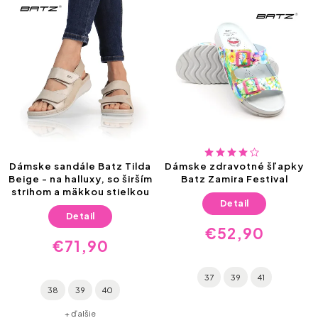
Dámske sandále Batz Tilda
Dámske zdravotné šľapky
Beige - na halluxy, so širším
Batz Zamira Festival
strihom a mäkkou stielkou
Detail
Detail
€52,90
€71,90
37
39
41
38
39
40
+ ďalšie