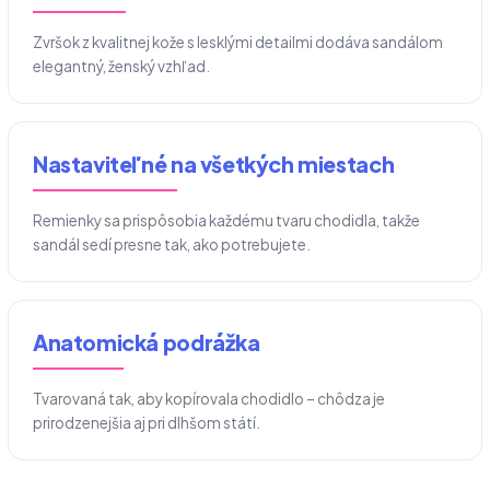
Zvršok z kvalitnej kože s lesklými detailmi dodáva sandálom
elegantný, ženský vzhľad.
Nastaviteľné na všetkých miestach
Remienky sa prispôsobia každému tvaru chodidla, takže
sandál sedí presne tak, ako potrebujete.
Anatomická podrážka
Tvarovaná tak, aby kopírovala chodidlo – chôdza je
prirodzenejšia aj pri dlhšom státí.