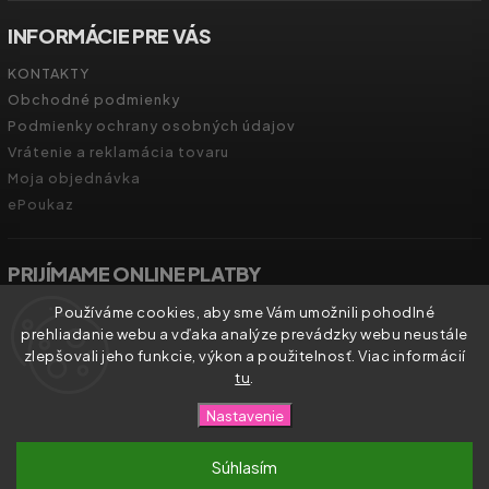
INFORMÁCIE PRE VÁS
KONTAKTY
Obchodné podmienky
Podmienky ochrany osobných údajov
Vrátenie a reklamácia tovaru
Moja objednávka
ePoukaz
PRIJÍMAME ONLINE PLATBY
Používáme cookies, aby sme Vám umožnili pohodlné
prehliadanie webu a vďaka analýze prevádzky webu neustále
zlepšovali jeho funkcie, výkon a použitelnosť. Viac informácií
tu
.
Copyright 2026
Zdravíčko.shop
. Všetky práva vyhradené.
Nastavenie
Vytvořil
Shoptet
| Design
Shoptak.cz.
Súhlasím