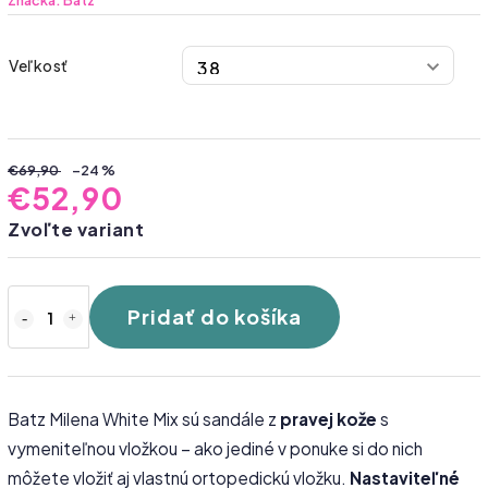
Značka:
Batz
Veľkosť
€69,90
–24 %
€52,90
Zvoľte variant
Pridať do košíka
Batz Milena White Mix sú sandále z
pravej kože
s
vymeniteľnou vložkou – ako jediné v ponuke si do nich
môžete vložiť aj vlastnú ortopedickú vložku.
Nastaviteľné