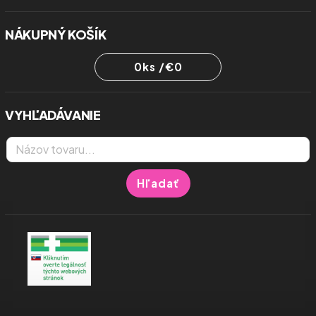
NÁKUPNÝ KOŠÍK
0
ks /
€0
VYHĽADÁVANIE
Hľadať