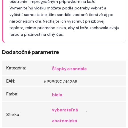
ošetrením impregnačným prípravkom na kožu.
Vymeniteľnú vložku môžete podľa potreby vybrať a
vyčistiť samostatne, čím sandále zostanú čerstvé aj po
náročnejšom dni. Nechajte ich vyschnúť pri izbovej
teplote, mimo priameho slnka, aby si koža zachovala svoju
farbu a pružnosť na dlhý čas.
Dodatočné parametre
Kategória
:
Šľapky a sandále
EAN
:
5999090744268
Farba
:
biela
vyberateľná
,
Stielka
:
anatomická