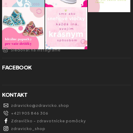
Sledovať na Instagrame
FACEBOOK
KONTAKT
zdravicko
@
zdravicko.shop
+421 905 846 306
Zdravíčko - zdravotnícke pomôcky
zdravicko_shop