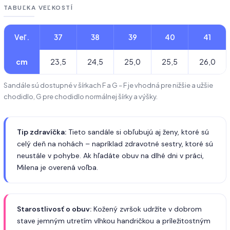
TABUĽKA VEĽKOSTÍ
Veľ.
37
38
39
40
41
cm
23,5
24,5
25,0
25,5
26,0
Sandále sú dostupné v šírkach F a G – F je vhodná pre nižšie a užšie
chodidlo, G pre chodidlo normálnej šírky a výšky.
Tip zdravíčka:
Tieto sandále si obľubujú aj ženy, ktoré sú
celý deň na nohách – napríklad zdravotné sestry, ktoré sú
neustále v pohybe. Ak hľadáte obuv na dlhé dni v práci,
Milena je overená voľba.
Starostlivosť o obuv:
Kožený zvršok udržíte v dobrom
stave jemným utretím vlhkou handričkou a príležitostným