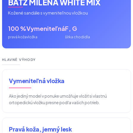
BATZ MILENA WHITE MIX
Kožené sandále s vymeniteľnou vložkou
100 %
Vymeniteľná
F, G
pravá koža
vložka
šírka chodidla
HLAVNÉ VÝHODY
Vymeniteľná vložka
Ako jediný model v ponuke umožňuje vložiť si vlastnú
ortopedickú vložku presne podľa vašich potrieb.
Pravá koža, jemný lesk