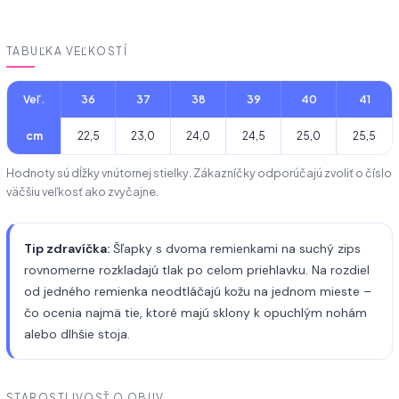
TABUĽKA VEĽKOSTÍ
Veľ.
36
37
38
39
40
41
cm
22,5
23,0
24,0
24,5
25,0
25,5
Hodnoty sú dĺžky vnútornej stielky. Zákazníčky odporúčajú zvoliť o číslo
väčšiu veľkosť ako zvyčajne.
Tip zdravíčka:
Šľapky s dvoma remienkami na suchý zips
rovnomerne rozkladajú tlak po celom priehlavku. Na rozdiel
od jedného remienka neodtláčajú kožu na jednom mieste –
čo ocenia najmä tie, ktoré majú sklony k opuchlým nohám
alebo dlhšie stoja.
STAROSTLIVOSŤ O OBUV