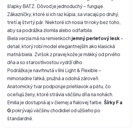
šľapky BATZ. Dôvod je jednoduchý – funguje.
Zákazníčky, ktoré si ich raz kúpia, sa vracajú po druhý,
tretí aj štvrtý pár. Niektoré ich nosia tri roky bez toho,
aby sa podrážka zlomila alebo odfarbila.
Biela verzia má na remienkoch
jemný perleťový lesk
–
detail, ktorý robí model elegantnejším ako klasická
matná biela. Zvršok z pravej kože je mäkký od prvého
dňa a so starostlivosťou vydrží dlho.
Podrážka je navrhnutá v línii Light & Flexible –
mimoriadne ľahká, pružná a odolná zároveň.
Anatomický tvar podporuje priehlavok a pätu, čo
oceňujú ženy, ktoré strávia väčšinu dňa na nohách.
Emilia je dostupná aj v čiernej a fialovej farbe.
Šírky F a
G
pokrývajú väčšinu chodidiel od užšieho po
štandardné.