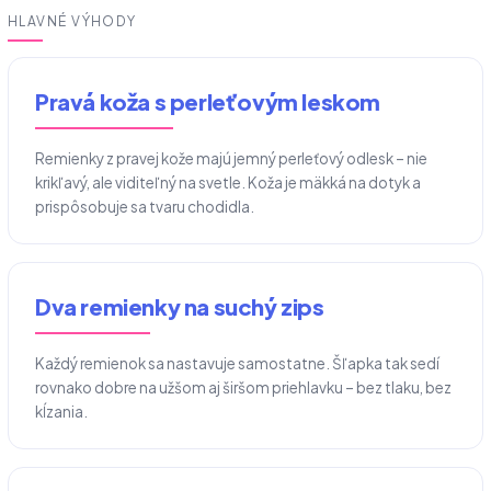
HLAVNÉ VÝHODY
Pravá koža s perleťovým leskom
Remienky z pravej kože majú jemný perleťový odlesk – nie
krikľavý, ale viditeľný na svetle. Koža je mäkká na dotyk a
prispôsobuje sa tvaru chodidla.
Dva remienky na suchý zips
Každý remienok sa nastavuje samostatne. Šľapka tak sedí
rovnako dobre na užšom aj širšom priehlavku – bez tlaku, bez
kĺzania.