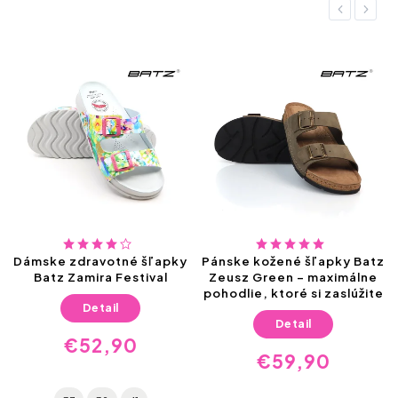
Previous
Next
Dámske zdravotné šľapky
Pánske kožené šľapky Batz
Batz Zamira Festival
Zeusz Green – maximálne
pohodlie, ktoré si zaslúžite
Detail
Detail
€52,90
€59,90