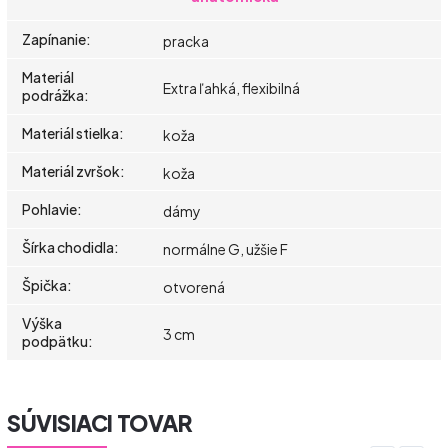
Zapínanie
:
pracka
Materiál
Extra ľahká, flexibilná
podrážka
:
Materiál stielka
:
koža
Materiál zvršok
:
koža
Pohlavie
:
dámy
Šírka chodidla
:
normálne G, užšie F
Špička
:
otvorená
Výška
3 cm
podpätku
:
SÚVISIACI TOVAR