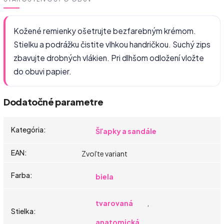
Kožené remienky ošetrujte bezfarebným krémom.
Stielku a podrážku čistite vlhkou handričkou. Suchý zips
zbavujte drobných vlákien. Pri dlhšom odložení vložte
do obuvi papier.
Dodatočné parametre
Kategória
:
Šľapky a sandále
EAN
:
Zvoľte variant
Farba
:
biela
tvarovaná
,
Stielka
:
anatomická