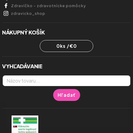
Zdravíčko - zdravotnícke pomôcky
zdravicko_shop
NÁKUPNÝ KOŠÍK
0
ks /
€0
VYHĽADÁVANIE
Hľadať