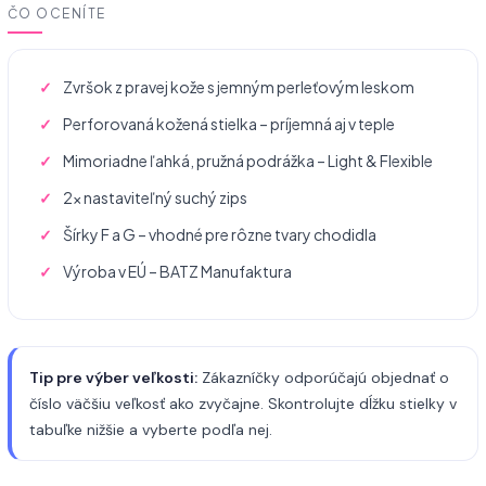
ČO OCENÍTE
Zvršok z pravej kože s jemným perleťovým leskom
Perforovaná kožená stielka – príjemná aj v teple
Mimoriadne ľahká, pružná podrážka – Light & Flexible
2× nastaviteľný suchý zips
Šírky F a G – vhodné pre rôzne tvary chodidla
Výroba v EÚ – BATZ Manufaktura
Tip pre výber veľkosti:
Zákazníčky odporúčajú objednať o
číslo väčšiu veľkosť ako zvyčajne. Skontrolujte dĺžku stielky v
tabuľke nižšie a vyberte podľa nej.