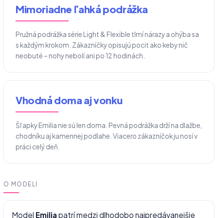
Mimoriadne ľahká podrážka
Pružná podrážka série Light & Flexible tlmí nárazy a ohýba sa
s každým krokom. Zákazníčky opisujú pocit ako keby nič
neobuté – nohy nebolí ani po 12 hodinách.
Vhodná doma aj vonku
Šľapky Emilia nie sú len doma. Pevná podrážka drží na dlažbe,
chodníku aj kamennej podlahe. Viacero zákazníčok ju nosí v
práci celý deň.
O MODELI
Model
Emilia
patrí medzi dlhodobo najpredávanejšie