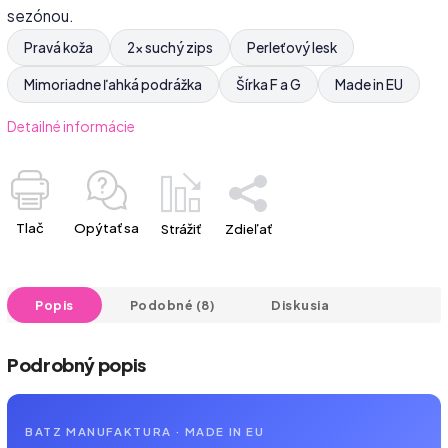
sezónou.
Pravá koža
2× suchý zips
Perleťový lesk
Mimoriadne ľahká podrážka
Šírka F a G
Made in EU
Detailné informácie
Tlač
Opýtať sa
Strážiť
Zdieľať
Popis
Podobné (8)
Diskusia
Podrobný popis
BATZ MANUFAKTURA · MADE IN EU