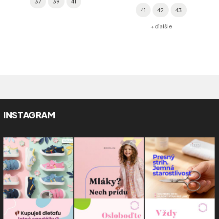
37
39
41
41
42
43
+ ďalšie
INSTAGRAM