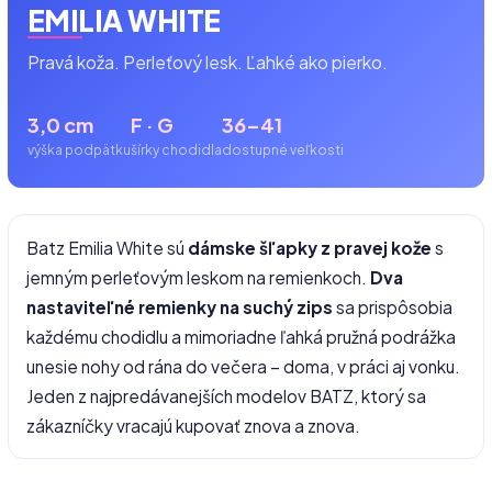
EMILIA WHITE
Pravá koža. Perleťový lesk. Ľahké ako pierko.
3,0 cm
F · G
36–41
výška podpätku
šírky chodidla
dostupné veľkosti
Batz Emilia White sú
dámske šľapky z pravej kože
s
jemným perleťovým leskom na remienkoch.
Dva
nastaviteľné remienky na suchý zips
sa prispôsobia
každému chodidlu a mimoriadne ľahká pružná podrážka
unesie nohy od rána do večera – doma, v práci aj vonku.
Jeden z najpredávanejších modelov BATZ, ktorý sa
zákazníčky vracajú kupovať znova a znova.