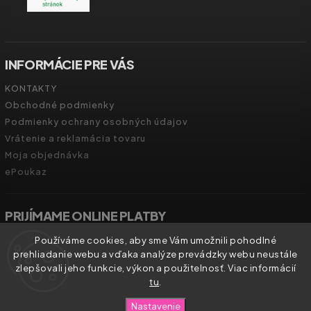
INFORMÁCIE PRE VÁS
KONTAKTY
Obchodné podmienky
Podmienky ochrany osobných údajov
Vrátenie a reklamácia tovaru
Moja objednávka
ePoukaz
PRIJÍMAME ONLINE PLATBY
Používáme cookies, aby sme Vám umožnili pohodlné
prehliadanie webu a vďaka analýze prevádzky webu neustále
zlepšovali jeho funkcie, výkon a použitelnosť. Viac informácií
tu
.
Copyright 2026
Zdravíčko.shop
. Všetky práva vyhradené.
Nastavenie