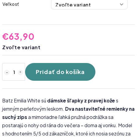
Veľkosť
€63,90
Zvoľte variant
Pridať do košíka
Batz Emilia White sú
dámske šľapky z pravej kože
s
jemným perleťovým leskom.
Dva nastaviteľné remienky na
suchý zips
a mimoriadne ľahká pružná podrážka sa
postarajú o nohy od rána do večera – doma aj vonku. Model
s hodnotením 5/5 od zákazníčok, ktoré ich nosia sezónu za