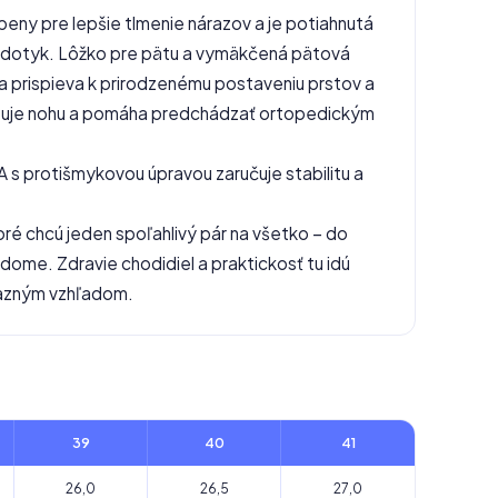
peny pre lepšie tlmenie nárazov a je potiahnutá
a dotyk. Lôžko pre pätu a vymäkčená pätová
ca prispieva k prirodzenému postaveniu prstov a
lizuje nohu a pomáha predchádzať ortopedickým
 s protišmykovou úpravou zaručuje stabilitu a
toré chcú jeden spoľahlivý pár na všetko – do
 dome. Zdravie chodidiel a praktickosť tu idú
ýrazným vzhľadom.
39
40
41
26,0
26,5
27,0