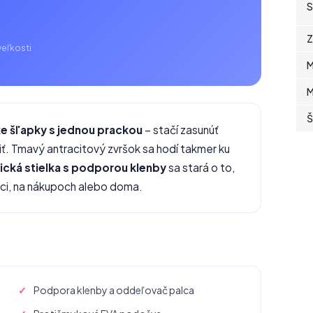
S
Z
eľkosti
M
M
Š
 šľapky s jednou prackou
– stačí zasunúť
iť. Tmavý antracitový zvršok sa hodí takmer ku
cká stielka s podporou klenby
sa stará o to,
áci, na nákupoch alebo doma.
Podpora klenby a oddeľovač palca