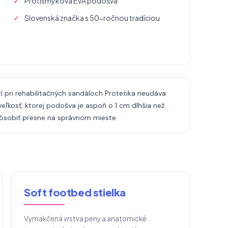
Protišmyková EVA podošva
Slovenská značka s 50-ročnou tradíciou
í pri rehabilitačných sandáloch Protetika neudáva
 veľkosť, ktorej podošva je aspoň o 1 cm dlhšia než
pôsobiť presne na správnom mieste.
Soft footbed stielka
Vymäkčená vrstva peny a anatomické