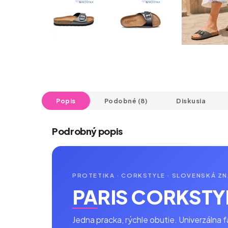
Popis
Podobné (8)
Diskusia
Podrobný popis
PROTETIKA · CORKSTYLE · SLOVENSKÁ ZN
PARIS CORKSTY
Jedna pracka, rýchle obutie. Univerzálna 