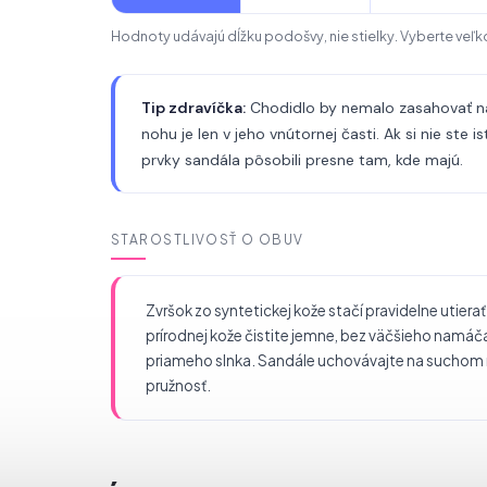
Hodnoty udávajú dĺžku podošvy, nie stielky. Vyberte veľko
Tip zdravíčka:
Chodidlo by nemalo zasahovať na
nohu je len v jeho vnútornej časti. Ak si nie ste 
prvky sandála pôsobili presne tam, kde majú.
STAROSTLIVOSŤ O OBUV
Zvršok zo syntetickej kože stačí pravidelne utier
prírodnej kože čistite jemne, bez väčšieho namáč
priameho slnka. Sandále uchovávajte na suchom mie
pružnosť.