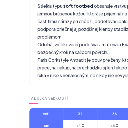
Stielka typu
soft footbed
obsahuje vrstvu 
jemnou brúsenou kožou, ktorá je príjemná n
časť tlmia nárazy pri chôdzi, oddeľovač pal
podpora priečnej aj pozdĺžnej klenby stabi
problémom.
Odolná, vrúbkovaná podošva z materiálu EVA
bezpečný krok na každom povrchu.
Paris Corkstyle Antracit je obuv pre ženy, k
práce, na nákup, na prechádzku aj len tak po
ruka v ruke s nenáročným, no nikdy nie nev
TABUĽKA VEĽKOSTÍ
Veľ.
37
38
cm
24,0
25,0