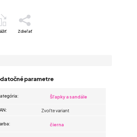
ážiť
Zdieľať
datočné parametre
ategória
:
Šľapky a sandále
AN
:
Zvoľte variant
arba
:
čierna