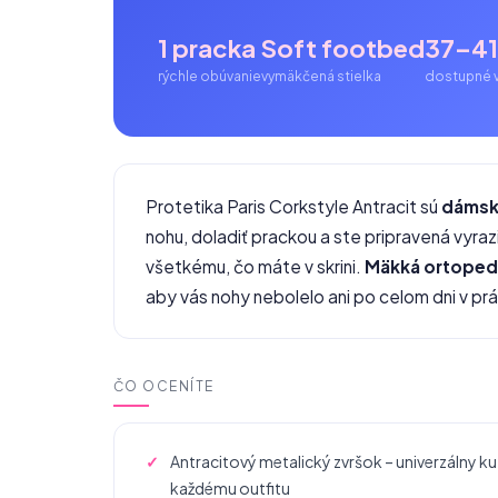
1 pracka
Soft footbed
37–41
rýchle obúvanie
vymäkčená stielka
dostupné v
Protetika Paris Corkstyle Antracit sú
dámske
nohu, doladiť prackou a ste pripravená vyraz
všetkému, čo máte v skrini.
Mäkká ortopedi
aby vás nohy nebolelo ani po celom dni v pr
ČO OCENÍTE
Antracitový metalický zvršok – univerzálny ku
každému outfitu