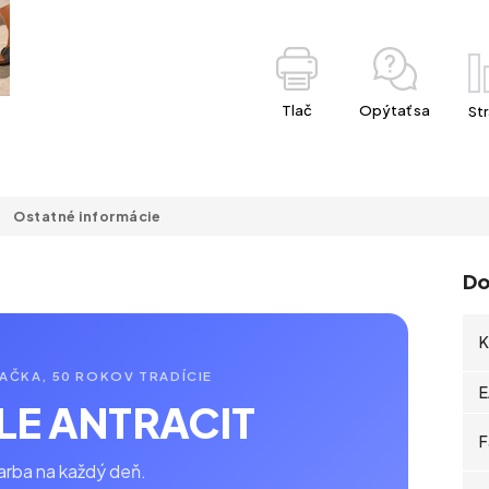
Tlač
Opýtať sa
Str
Ostatné informácie
Do
K
AČKA, 50 ROKOV TRADÍCIE
E
LE ANTRACIT
F
farba na každý deň.