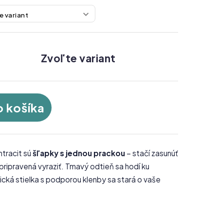
Zvoľte variant
o košíka
ntracit sú
šľapky s jednou prackou
– stačí zasunúť
 pripravená vyraziť. Tmavý odtieň sa hodí ku
ká stielka s podporou klenby sa stará o vaše