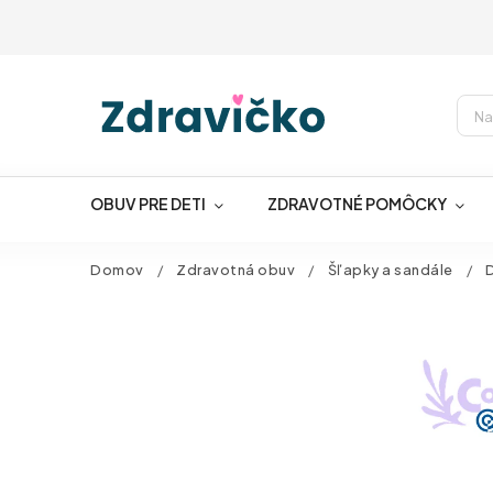
OBUV PRE DETI
ZDRAVOTNÉ POMÔCKY
Domov
/
Zdravotná obuv
/
Šľapky a sandále
/
D