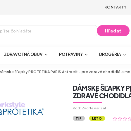
KONTAKTY
Hľadať
ZDRAVOTNÁ OBUV
POTRAVINY
DROGÉRIA
ámske šľapky PROTETIKA PARIS Antracit - pre zdravé chodidlá a mo
DÁMSKE ŠĽAPKY PR
ZDRAVÉ CHODIDLÁ
Kód:
Zvoľte variant
TIP
LETO