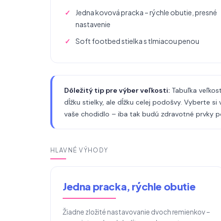
Jedna kovová pracka – rýchle obutie, presné
nastavenie
Soft footbed stielka s tlmiacou penou
Dôležitý tip pre výber veľkosti:
Tabuľka veľkost
dĺžku stielky, ale dĺžku celej podošvy. Vyberte si
vaše chodidlo – iba tak budú zdravotné prvky 
HLAVNÉ VÝHODY
Jedna pracka, rýchle obutie
Žiadne zložité nastavovanie dvoch remienkov –