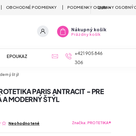
OBCHODNÉ PODMIENKY
PODMIENKY OCHRANY OSOBNÝC
EUR
Nákupný košík
Prázdny košík
+421 905 846
EPOUKAZ
306
derný štýl
OTETIKA PARIS ANTRACIT - PRE
 A MODERNÝ ŠTÝL
Značka:
PROTETIKA®
Neohodnotené