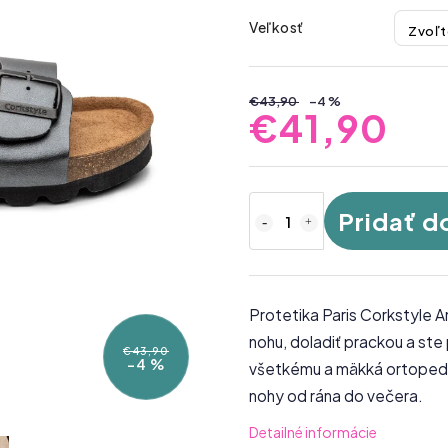
Veľkosť
€43,90
–4 %
€41,90
Pridať d
Protetika Paris Corkstyle A
nohu, doladiť prackou a ste
€43,90
–4 %
všetkému a mäkká ortopedic
nohy od rána do večera.
Detailné informácie