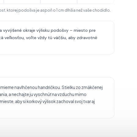
sť, ktorej podošva je aspoň o 1 cm dlhšia než vaše chodidlo.
 vyvýšené okraje výlisku podošvy – miesto pre
istá veľkosťou, voľte vždy tú väčšiu, aby zdravotné
ať mierne navlhčenou handričkou. Stielku zo zmäkčenej
ania, a nechajte ju vyschnúť na vzduchu mimo
ste, aby si korkový výlisok zachoval svoj tvar aj