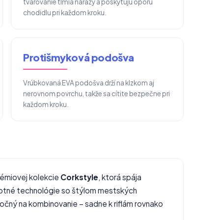
tvarovanie tlmia nárazy a poskytujú oporu
chodidlu pri každom kroku.
Protišmyková podošva
Vrúbkovaná EVA podošva drží na klzkom aj
nerovnom povrchu, takže sa cítite bezpečne pri
každom kroku.
prémiovej kolekcie
Corkstyle
, ktorá spája
avotné technológie so štýlom mestských
ročný na kombinovanie – sadne k riflám rovnako