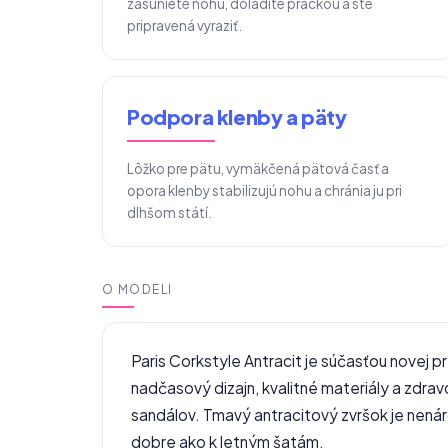
zasuniete nohu, doladíte prackou a ste
pripravená vyraziť.
Podpora klenby a päty
Lôžko pre pätu, vymäkčená pätová časť a
opora klenby stabilizujú nohu a chránia ju pri
dlhšom státí.
O MODELI
Paris Corkstyle Antracit je súčasťou novej 
nadčasový dizajn, kvalitné materiály a zdr
sandálov. Tmavý antracitový zvršok je nená
dobre ako k letným šatám.