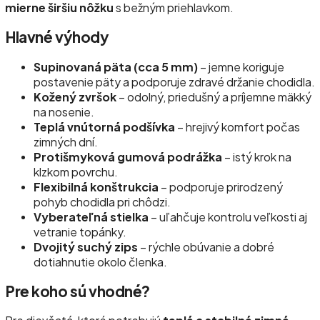
mierne širšiu nôžku
s bežným priehlavkom.
Hlavné výhody
Supinovaná päta (cca 5 mm)
– jemne koriguje
postavenie päty a podporuje zdravé držanie chodidla.
Kožený zvršok
– odolný, priedušný a príjemne mäkký
na nosenie.
Teplá vnútorná podšívka
– hrejivý komfort počas
zimných dní.
Protišmyková gumová podrážka
– istý krok na
klzkom povrchu.
Flexibilná konštrukcia
– podporuje prirodzený
pohyb chodidla pri chôdzi.
Vyberateľná stielka
– uľahčuje kontrolu veľkosti aj
vetranie topánky.
Dvojitý suchý zips
– rýchle obúvanie a dobré
dotiahnutie okolo členka.
Pre koho sú vhodné?