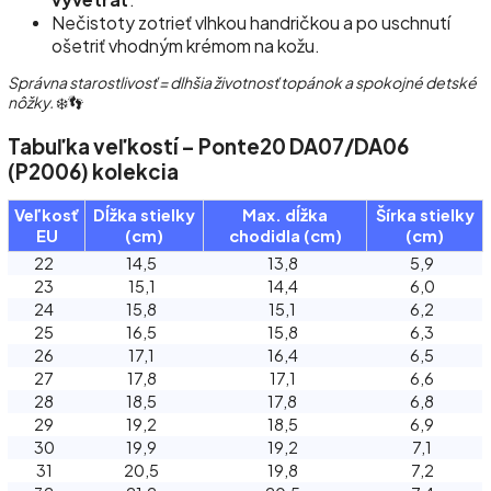
Nečistoty zotrieť vlhkou handričkou a po uschnutí
ošetriť vhodným krémom na kožu.
Správna starostlivosť = dlhšia životnosť topánok a spokojné detské
nôžky.
❄️👣
Tabuľka veľkostí – Ponte20 DA07/DA06
(P2006) kolekcia
Veľkosť
Dĺžka stielky
Max. dĺžka
Šírka stielky
EU
(cm)
chodidla (cm)
(cm)
22
14,5
13,8
5,9
23
15,1
14,4
6,0
24
15,8
15,1
6,2
25
16,5
15,8
6,3
26
17,1
16,4
6,5
27
17,8
17,1
6,6
28
18,5
17,8
6,8
29
19,2
18,5
6,9
30
19,9
19,2
7,1
31
20,5
19,8
7,2