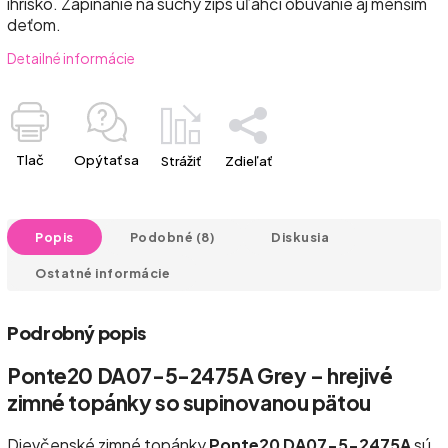
ihrisko. Zapínanie na suchý zips uľahčí obúvanie aj menším
deťom.
Detailné informácie
Tlač
Opýtať sa
Strážiť
Zdieľať
Popis
Podobné (8)
Diskusia
Ostatné informácie
Podrobný popis
Ponte20 DA07-5-2475A Grey – hrejivé
zimné topánky so supinovanou pätou
Dievčenské zimné topánky
Ponte20 DA07-5-2475A
sú