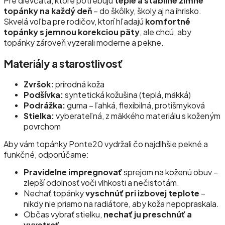
Pre dievčatá, ktoré potrebujú
teplé a stabilné zimné
topánky na každý deň
– do škôlky, školy aj na ihrisko.
Skvelá voľba pre rodičov, ktorí hľadajú
komfortné
topánky s jemnou korekciou päty
, ale chcú, aby
topánky zároveň vyzerali moderne a pekne.
Materiály a starostlivosť
Zvršok:
prírodná koža
Podšívka:
syntetická kožušina (teplá, mäkká)
Podrážka:
guma – ľahká, flexibilná, protišmyková
Stielka:
vyberateľná, z mäkkého materiálu s koženým
povrchom
Aby vám topánky Ponte20 vydržali čo najdlhšie pekné a
funkčné, odporúčame:
Pravidelne impregnovať
sprejom na koženú obuv –
zlepší odolnosť voči vlhkosti a nečistotám.
Nechať topánky
vyschnúť pri izbovej teplote
–
nikdy nie priamo na radiátore, aby koža nepopraskala.
Občas vybrať stielku,
nechať ju preschnúť a
vyvetrať
.