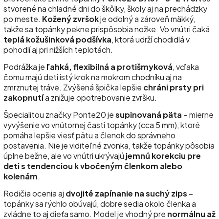
stvorené na chladné dni do škôlky, školy aj na prechádzky
po meste.
Kožený zvršok
je odolný a zároveň mäkký,
takže sa topánky pekne prispôsobia nožke. Vo vnútri čaká
teplá kožušinková podšívka
, ktorá udrží chodidlá v
pohodlí aj pri nižších teplotách.
Podrážka je
ľahká, flexibilná a protišmyková
, vďaka
čomu majú deti istý krok na mokrom chodníku aj na
zmrznutej tráve. Zvýšená špička lepšie
chráni prsty pri
zakopnutí
a znižuje opotrebovanie zvršku.
Špecialitou značky Ponte20 je
supinovaná päta
– mierne
vyvýšenie vo vnútornej časti topánky (cca 5 mm), ktoré
pomáha lepšie viesť pätu a členok do správneho
postavenia. Nie je viditeľné zvonka, takže topánky pôsobia
úplne bežne, ale vo vnútri ukrývajú
jemnú korekciu pre
deti s tendenciou k vbočeným členkom alebo
kolenám
.
Rodičia ocenia aj
dvojité zapínanie na suchý zips
–
topánky sa rýchlo obúvajú, dobre sedia okolo členka a
zvládne to aj dieťa samo. Model je vhodný pre
normálnu až