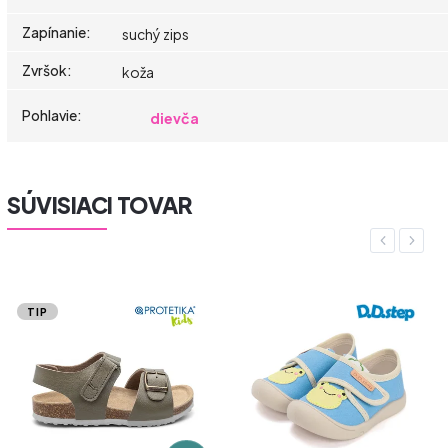
Zapínanie
:
suchý zips
Zvršok
:
koža
Pohlavie
:
dievča
SÚVISIACI TOVAR
Previous
Next
TIP