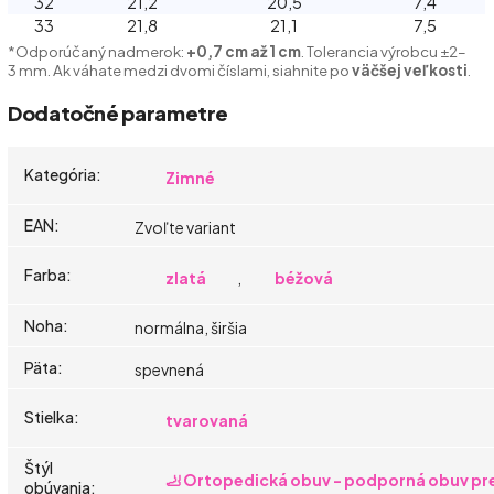
32
21,2
20,5
7,4
33
21,8
21,1
7,5
*Odporúčaný nadmerok:
+0,7 cm až 1 cm
. Tolerancia výrobcu ±2–
3 mm. Ak váhate medzi dvomi číslami, siahnite po
väčšej veľkosti
.
Dodatočné parametre
Kategória
:
Zimné
EAN
:
Zvoľte variant
Farba
:
zlatá
,
béžová
Noha
:
normálna, širšia
Päta
:
spevnená
Stielka
:
tvarovaná
Štýl
🦶 Ortopedická obuv - podporná obuv pre
obúvania
: