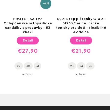
–6 %
PROTETIKA T97
D.D. Step plátenky C100-
Chlapčenské ortopedické
61963 Marine| Ľahké
sandálky a prezuvky - 53
tenisky pre deti – flexibilné
khaki
a odolné
Detail
Detail
€27,90
€21,90
29
30
31
23
24
25
+ ďalšie
+ ďalšie