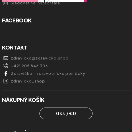
Sledovať na Instagrame
FACEBOOK
KONTAKT
zdravicko
@
zdravicko.shop
+421 905 846 306
Zdravíčko - zdravotnícke pomôcky
zdravicko_shop
NÁKUPNÝ KOŠÍK
0
ks /
€0