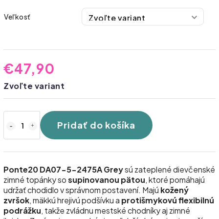
Veľkosť
€47,90
Zvoľte variant
Pridať do košíka
Ponte20 DA07-5-2475A Grey
sú zateplené dievčenské
zimné topánky so
supinovanou pätou
, ktoré pomáhajú
udržať chodidlo v správnom postavení.
Majú
kožený
zvršok
, mäkkú hrejivú podšívku a
protišmykovú flexibilnú
podrážku
, takže zvládnu mestské chodníky aj zimné