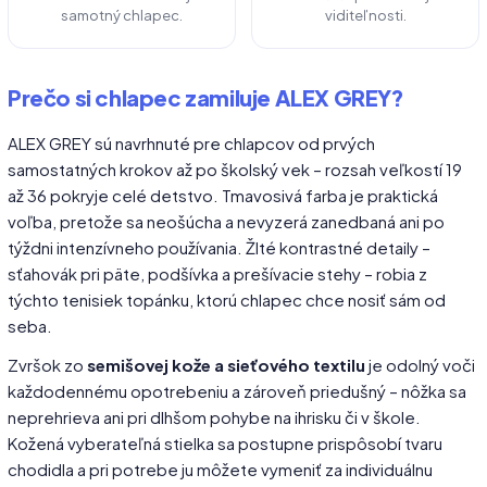
samotný chlapec.
viditeľnosti.
Prečo si chlapec zamiluje ALEX GREY?
ALEX GREY sú navrhnuté pre chlapcov od prvých
samostatných krokov až po školský vek – rozsah veľkostí 19
až 36 pokryje celé detstvo. Tmavosivá farba je praktická
voľba, pretože sa neošúcha a nevyzerá zanedbaná ani po
týždni intenzívneho používania. Žlté kontrastné detaily –
sťahovák pri päte, podšívka a prešívacie stehy – robia z
týchto tenisiek topánku, ktorú chlapec chce nosiť sám od
seba.
Zvršok zo
semišovej kože a sieťového textilu
je odolný voči
každodennému opotrebeniu a zároveň priedušný – nôžka sa
neprehrieva ani pri dlhšom pohybe na ihrisku či v škole.
Kožená vyberateľná stielka sa postupne prispôsobí tvaru
chodidla a pri potrebe ju môžete vymeniť za individuálnu