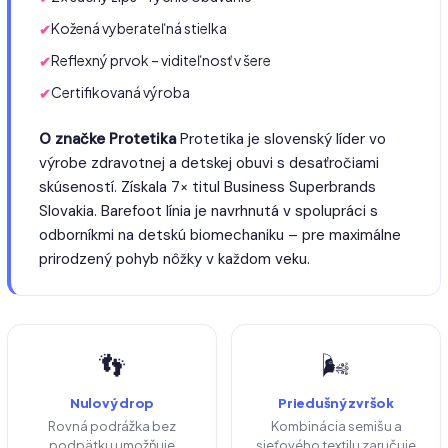
Kožená vyberateľná stielka
Reflexný prvok – viditeľnosť v šere
Certifikovaná výroba
O značke Protetika
Protetika je slovenský líder vo
výrobe zdravotnej a detskej obuvi s desaťročiami
skúseností. Získala 7× titul Business Superbrands
Slovakia. Barefoot línia je navrhnutá v spolupráci s
odborníkmi na detskú biomechaniku – pre maximálne
prirodzený pohyb nôžky v každom veku.
👣
🌬️
Nulový drop
Priedušný zvršok
Rovná podrážka bez
Kombinácia semišu a
podpätku umožňuje
sieťového textilu zaručuje