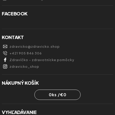
FACEBOOK
KONTAKT
zdravicko
@
zdravicko.shop
+421 905 846 306
Zdravíčko - zdravotnícke pomôcky
zdravicko_shop
NÁKUPNÝ KOŠÍK
0
ks /
€0
VYHĽADÁVANIE