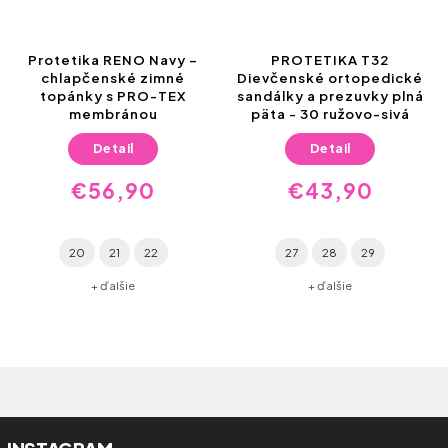
Protetika RENO Navy –
PROTETIKA T32
chlapčenské zimné
Dievčenské ortopedické
topánky s PRO-TEX
sandálky a prezuvky plná
membránou
päta - 30 ružovo-sivá
Detail
Detail
€56,90
€43,90
20
21
22
27
28
29
+ ďalšie
+ ďalšie