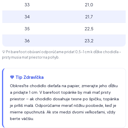
33
21,0
34
21,7
35
22,5
36
23,2
💡 Pri barefoot obúvaní odporúčame pridať 0,5–1 cm k dĺžke chodidla –
prsty musia mať priestor na pohyb.
💚 Tip Zdravíčka
Obkresľte chodidlo dieťaťa na papier, zmerajte jeho dĺžku
a pridajte 1 cm. V barefoot topánke by mali mať prsty
priestor – ak chodidlo dosahuje tesne po špičku, topánka
je príliš malá. Odporúčame merať nôžku poobede, keď je
mierne opuchnutá. Ak ste medzi dvomi veľkosťami, vždy
berte väčšiu.