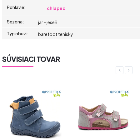
Pohlavie
:
chlapec
Sezóna
:
jar - jeseň
Typ obuvi
:
barefoot tenisky
SÚVISIACI TOVAR
Previous
Next