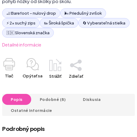
pohyb nôžky od škôlky po školu.
🦶 Barefoot – nulový drop
🌬️ Priedušný zvršok
⚡ 2× suchý zips
👟 Široká špička
🔄 Vyberateľná stielka
🇸🇰 Slovenská značka
Detailné informácie
Tlač
Opýtať sa
Strážiť
Zdieľať
Popis
Podobné (8)
Diskusia
Ostatné informácie
Podrobný popis