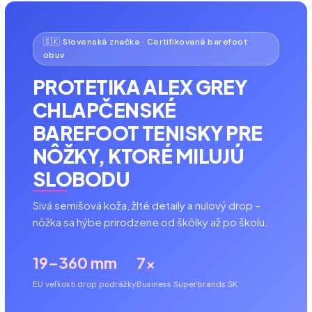
🇸🇰 Slovenská značka · Certifikovaná barefoot
obuv
PROTETIKA ALEX GREY
CHLAPČENSKÉ
BAREFOOT TENISKY PRE
NÔŽKY, KTORÉ MILUJÚ
SLOBODU
Sivá semišová koža, žlté detaily a nulový drop –
nôžka sa hýbe prirodzene od škôlky až po školu.
19–36
0 mm
7×
EU veľkosti
drop podrážky
Business Superbrands SK