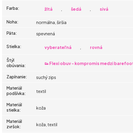
Farba
:
žltá
,
šedá
,
sivá
Noha
:
normálna, širšia
Päta
:
spevnená
Stielka
:
vyberateľná
,
rovná
Štýl
👟 Flexi obuv - kompromis medzi barefoo
obúvania
:
Zapínanie
:
suchý zips
Materiál
textil
podšívka
:
Materiál
koža
stielka
:
Materiál
koža, textil
zvršok
: