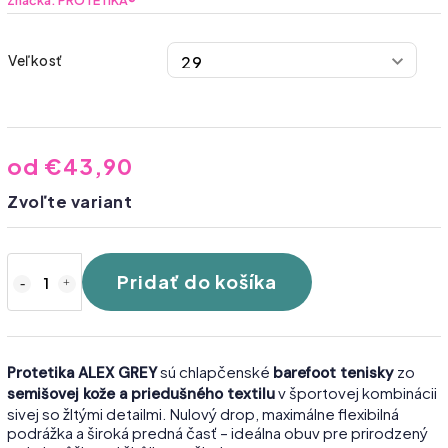
Značka:
PROTETIKA®
Veľkosť
od
€43,90
Zvoľte variant
Pridať do košíka
sú chlapčenské
zo
Protetika ALEX GREY
barefoot tenisky
v športovej kombinácii
semišovej kože a priedušného textilu
sivej so žltými detailmi. Nulový drop, maximálne flexibilná
podrážka a široká predná časť – ideálna obuv pre prirodzený