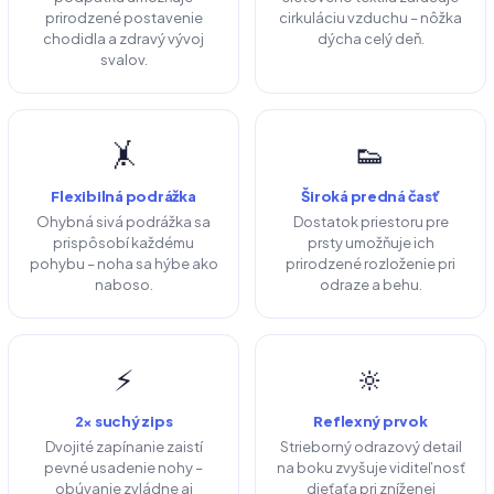
prirodzené postavenie
cirkuláciu vzduchu – nôžka
chodidla a zdravý vývoj
dýcha celý deň.
svalov.
🤸
👟
Flexibilná podrážka
Široká predná časť
Ohybná sivá podrážka sa
Dostatok priestoru pre
prispôsobí každému
prsty umožňuje ich
pohybu – noha sa hýbe ako
prirodzené rozloženie pri
naboso.
odraze a behu.
⚡
🔆
2× suchý zips
Reflexný prvok
Dvojité zapínanie zaistí
Strieborný odrazový detail
pevné usadenie nohy –
na boku zvyšuje viditeľnosť
obúvanie zvládne aj
dieťaťa pri zníženej