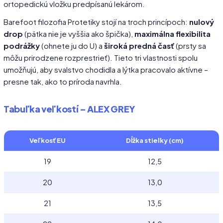
ortopedickú vložku predpísanú lekárom.
Barefoot filozofia Protetiky stojí na troch princípoch:
nulový
drop
(pätka nie je vyššia ako špička),
maximálna flexibilita
podrážky
(ohnete ju do U) a
široká predná časť
(prsty sa
môžu prirodzene rozprestrieť). Tieto tri vlastnosti spolu
umožňujú, aby svalstvo chodidla a lýtka pracovalo aktívne –
presne tak, ako to príroda navrhla.
Tabuľka veľkostí – ALEX GREY
Veľkosť EU
Dĺžka stielky (cm)
19
12,5
20
13,0
21
13,5