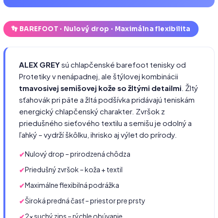
👣 BAREFOOT · Nulový drop · Maximálna flexibilita
ALEX GREY
sú chlapčenské barefoot tenisky od
Protetiky v nenápadnej, ale štýlovej kombinácii
tmavosivej semišovej kože so žltými detailmi
. Žltý
sťahovák pri päte a žltá podšívka pridávajú teniskám
energický chlapčenský charakter. Zvršok z
priedušného sieťového textilu a semišu je odolný a
ľahký – vydrží škôlku, ihrisko aj výlet do prírody.
Nulový drop – prirodzená chôdza
Priedušný zvršok – koža + textil
Maximálne flexibilná podrážka
Široká predná časť – priestor pre prsty
2× suchý zips – rýchle obúvanie