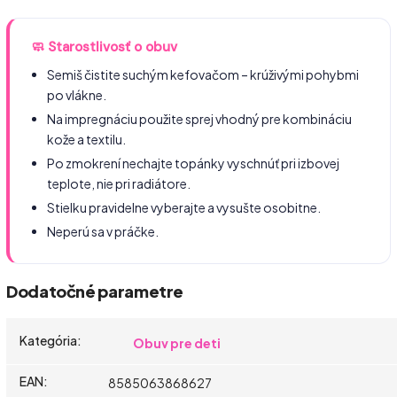
🧼 Starostlivosť o obuv
Semiš čistite suchým kefovačom – krúživými pohybmi
po vlákne.
Na impregnáciu použite sprej vhodný pre kombináciu
kože a textilu.
Po zmokrení nechajte topánky vyschnúť pri izbovej
teplote, nie pri radiátore.
Stielku pravidelne vyberajte a vysušte osobitne.
Neperú sa v práčke.
Dodatočné parametre
Kategória
:
Obuv pre deti
EAN
:
8585063868627