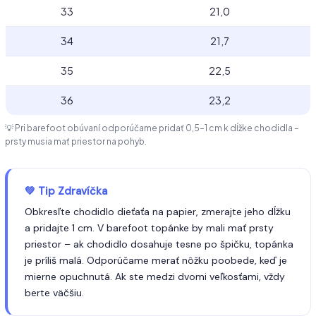
33
21,0
34
21,7
35
22,5
36
23,2
💡 Pri barefoot obúvaní odporúčame pridať 0,5–1 cm k dĺžke chodidla –
prsty musia mať priestor na pohyb.
💚 Tip Zdravíčka
Obkresľte chodidlo dieťaťa na papier, zmerajte jeho dĺžku
a pridajte 1 cm. V barefoot topánke by mali mať prsty
priestor – ak chodidlo dosahuje tesne po špičku, topánka
je príliš malá. Odporúčame merať nôžku poobede, keď je
mierne opuchnutá. Ak ste medzi dvomi veľkosťami, vždy
berte väčšiu.