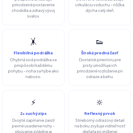
prirodzené postavenie
cirkuláciu vzduchu – nôžka
chodidla a zdravý vývoj
dýcha celý deň.
svalov.
🤸
👟
Flexibilná podrážka
Široká predná časť
Ohybná sivá podrážka sa
Dostatok priestoru pre
prispôsobí každému
prsty umožňuje ich
pohybu – noha sa hýbe ako
prirodzené rozloženie pri
naboso.
odraze a behu.
⚡
🔆
2× suchý zips
Reflexný prvok
Dvojité zapínanie zaistí
Strieborný odrazový detail
pevné usadenie nohy –
na boku zvyšuje viditeľnosť
obúvanie zvládne aj
dieťaťa pri zníženej