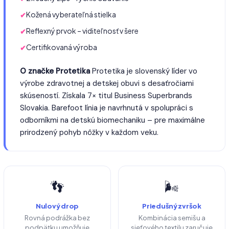
Kožená vyberateľná stielka
Reflexný prvok – viditeľnosť v šere
Certifikovaná výroba
O značke Protetika
Protetika je slovenský líder vo
výrobe zdravotnej a detskej obuvi s desaťročiami
skúseností. Získala 7× titul Business Superbrands
Slovakia. Barefoot línia je navrhnutá v spolupráci s
odborníkmi na detskú biomechaniku – pre maximálne
prirodzený pohyb nôžky v každom veku.
👣
🌬️
Nulový drop
Priedušný zvršok
Rovná podrážka bez
Kombinácia semišu a
podpätku umožňuje
sieťového textilu zaručuje