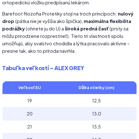
ortopedickú vložku predpísanú lekárom.
Barefoot filozofia Protetiky stojí na troch princípoch:
nulový
drop
(pätka nie je vyššia ako špička),
maximálna flexibilita
podrážky
(ohnete ju do U) a
široká predná časť
(prsty sa
môžu prirodzene rozprestrieť). Tieto tri vlastnosti spolu
umožňujú, aby svalstvo chodidla a lýtka pracovalo aktívne –
presne tak, ako to príroda navrhla.
Tabuľka veľkostí – ALEX GREY
Veľkosť EU
Dĺžka stielky (cm)
19
12,5
20
13,0
21
13,5