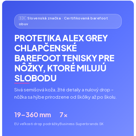
🇸🇰 Slovenská značka · Certifikovaná barefoot
obuv
PROTETIKA ALEX GREY
CHLAPČENSKÉ
BAREFOOT TENISKY PRE
NÔŽKY, KTORÉ MILUJÚ
SLOBODU
Sivá semišová koža, žlté detaily a nulový drop –
nôžka sa hýbe prirodzene od škôlky až po školu.
19–36
0 mm
7×
EU veľkosti
drop podrážky
Business Superbrands SK