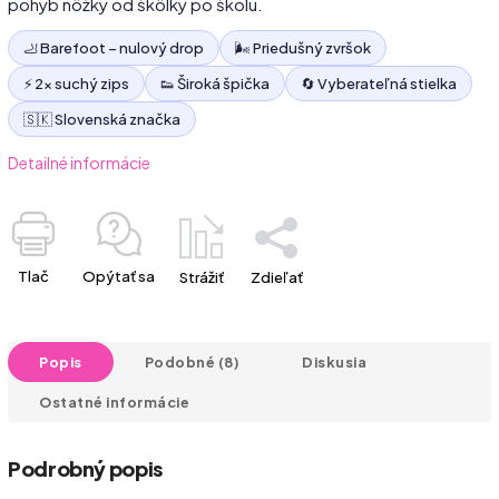
pohyb nôžky od škôlky po školu.
🦶 Barefoot – nulový drop
🌬️ Priedušný zvršok
⚡ 2× suchý zips
👟 Široká špička
🔄 Vyberateľná stielka
🇸🇰 Slovenská značka
Detailné informácie
Tlač
Opýtať sa
Strážiť
Zdieľať
Popis
Podobné (8)
Diskusia
Ostatné informácie
Podrobný popis