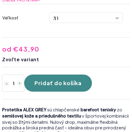
Značka:
PROTETIKA®
Veľkosť
od
€43,90
Zvoľte variant
Pridať do košíka
sú chlapčenské
zo
Protetika ALEX GREY
barefoot tenisky
v športovej kombinácii
semišovej kože a priedušného textilu
sivej so žltými detailmi. Nulový drop, maximálne flexibilná
podrážka a široká predná časť – ideálna obuv pre prirodzený