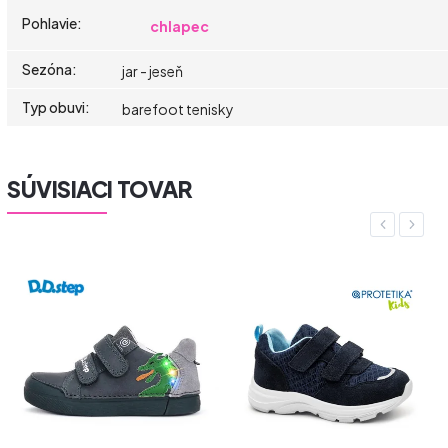
Pohlavie
:
chlapec
Sezóna
:
jar - jeseň
Typ obuvi
:
barefoot tenisky
SÚVISIACI TOVAR
Previous
Next