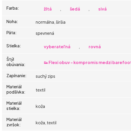
Farba
:
žltá
,
šedá
,
sivá
Noha
:
normálna, širšia
Päta
:
spevnená
Stielka
:
vyberateľná
,
rovná
Štýl
👟 Flexi obuv - kompromis medzi barefoo
obúvania
:
Zapínanie
:
suchý zips
Materiál
textil
podšívka
:
Materiál
koža
stielka
:
Materiál
koža, textil
zvršok
: