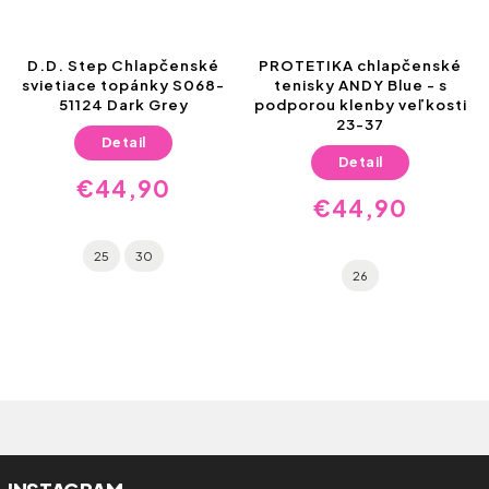
D.D. Step Chlapčenské
PROTETIKA chlapčenské
svietiace topánky S068-
tenisky ANDY Blue - s
51124 Dark Grey
podporou klenby veľkosti
23-37
Detail
Detail
€44,90
€44,90
25
30
26