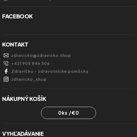
FACEBOOK
KONTAKT
zdravicko
@
zdravicko.shop
+421 905 846 306
Zdravíčko - zdravotnícke pomôcky
zdravicko_shop
NÁKUPNÝ KOŠÍK
0
ks /
€0
VYHĽADÁVANIE