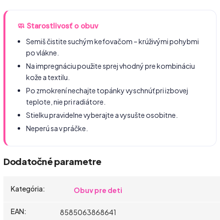
🧼 Starostlivosť o obuv
Semiš čistite suchým kefovačom – krúživými pohybmi
po vlákne.
Na impregnáciu použite sprej vhodný pre kombináciu
kože a textilu.
Po zmokrení nechajte topánky vyschnúť pri izbovej
teplote, nie pri radiátore.
Stielku pravidelne vyberajte a vysušte osobitne.
Neperú sa v práčke.
Dodatočné parametre
Kategória
:
Obuv pre deti
EAN
:
8585063868641