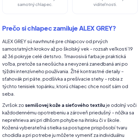
samotný chlapec.
viditeľnosti.
Prečo si chlapec zamiluje ALEX GREY?
ALEX GREY sú navrhnuté pre chlapcov od prvých
samostatných krokov až po školský vek – rozsah veľkostí 19
až 36 pokryje celé detstvo. Tmavosivá farba je praktická
voľba, pretože sa neošúcha a nevyzerá zanedbaná ani po
týždni intenzívneho používania. Žlté kontrastné detaily –
sťahovák pri päte, podšívka a prešívacie stehy – robia z
týchto tenisiek topánku, ktorú chlapec chce nosiť sám od
seba.
Zvršok zo
semišovej kože a sieťového textilu
je odolný voči
každodennému opotrebeniu a zároveň priedušný – nôžka sa
neprehrieva ani pri dlhšom pohybe na ihrisku či v škole.
Kožená vyberateľná stielka sa postupne prispôsobí tvaru
chodidla a pri potrebe ju môžete vymeniť za individuálnu