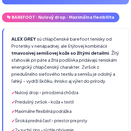
👣 BAREFOOT · Nulový drop · Maximálna flexibilita
ALEX GREY
sú chlapčenské barefoot tenisky od
Protetiky v nenápadnej, ale štýlovej kombinácii
tmavosivej semišovej kože so žltými detailmi
. Žltý
sťahovák pri päte a žltá podšívka pridávajú teniskám
energický chlapčenský charakter. Zvršok z
priedušného sieťového textilu a semišu je odolný a
ľahký – vydrží škôlku, ihrisko aj výlet do prírody.
Nulový drop – prirodzená chôdza
Priedušný zvršok – koža + textil
Maximálne flexibilná podrážka
Široká predná časť – priestor pre prsty
2× suchý zips – rýchle obúvanie