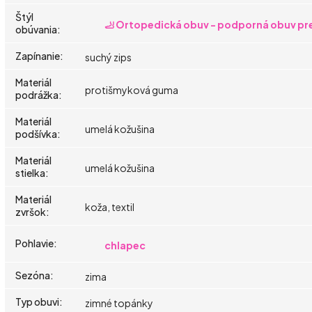
Štýl
🦶 Ortopedická obuv - podporná obuv pre
obúvania
:
Zapínanie
:
suchý zips
Materiál
protišmyková guma
podrážka
:
Materiál
umelá kožušina
podšívka
:
Materiál
umelá kožušina
stielka
:
Materiál
koža, textil
zvršok
:
Pohlavie
:
chlapec
Sezóna
:
zima
Typ obuvi
:
zimné topánky