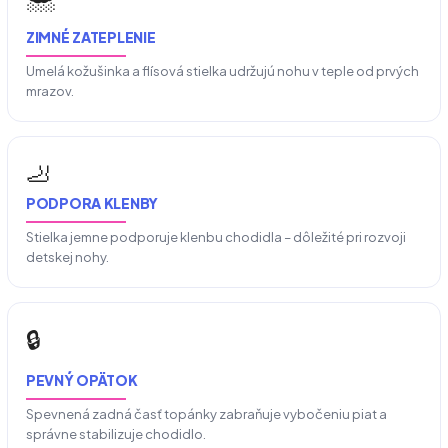
ZIMNÉ ZATEPLENIE
Umelá kožušinka a flísová stielka udržujú nohu v teple od prvých
mrazov.
🦶
PODPORA KLENBY
Stielka jemne podporuje klenbu chodidla – dôležité pri rozvoji
detskej nohy.
🔒
PEVNÝ OPÄTOK
Spevnená zadná časť topánky zabraňuje vybočeniu piat a
správne stabilizuje chodidlo.