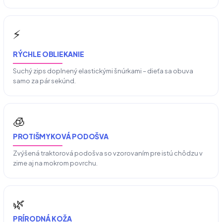
⚡
RÝCHLE OBLIEKANIE
Suchý zips doplnený elastickými šnúrkami – dieťa sa obuva
samo za pár sekúnd.
🧊
PROTIŠMYKOVÁ PODOŠVA
Zvýšená traktorová podošva so vzorovaním pre istú chôdzu v
zime aj na mokrom povrchu.
🌿
PRÍRODNÁ KOŽA