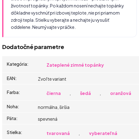
životnosť topánky. Po každom nosení nechajte topánky
dôkladne vyschnúť pri izbovej teplote, nie pri priamom
zdroji tepla. Stielku vyberajte a nechajte ju vysušiť
oddelene. Neumývajte v práčke.
Dodatočné parametre
Kategória
:
Zateplené zimné topánky
EAN
:
Zvoľte variant
Farba
:
čierna
,
šedá
,
oranžová
Noha
:
normálna, širšia
Päta
:
spevnená
Stielka
:
tvarovaná
,
vyberateľná