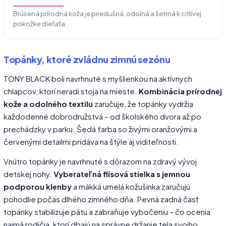
Brúsená prírodná koža je priedušná, odolná a šetrná k citlivej
pokožke dieťaťa.
Topánky, ktoré zvládnu zimnú sezónu
TONY BLACK boli navrhnuté s myšlienkou na aktívnych
chlapcov, ktorí neradi stoja na mieste.
Kombinácia prírodnej
kože a odolného textilu
zaručuje, že topánky vydržia
každodenné dobrodružstvá – od školského dvora až po
prechádzky v parku. Šedá farba so živými oranžovými a
červenými detailmi pridáva na štýle aj viditeľnosti.
Vnútro topánky je navrhnuté s dôrazom na zdravý vývoj
detskej nohy.
Vyberateľná flísová stielka s jemnou
podporou klenby
a mäkká umelá kožušinka zaručujú
pohodlie počas dlhého zimného dňa. Pevná zadná časť
topánky stabilizuje pätu a zabraňuje vybočeniu – čo ocenia
najmä rodičia, ktorí dbajú na správne držanie tela svojho