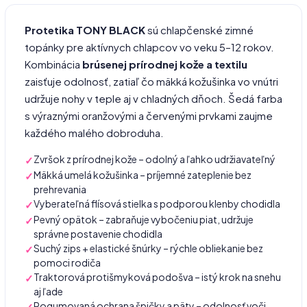
Protetika TONY BLACK
sú chlapčenské zimné
topánky pre aktívnych chlapcov vo veku 5–12 rokov.
Kombinácia
brúsenej prírodnej kože a textilu
zaisťuje odolnosť, zatiaľ čo mäkká kožušinka vo vnútri
udržuje nohy v teple aj v chladných dňoch. Šedá farba
s výraznými oranžovými a červenými prvkami zaujme
každého malého dobroduha.
Zvršok z prírodnej kože – odolný a ľahko udržiavateľný
Mäkká umelá kožušinka – príjemné zateplenie bez
prehrevania
Vyberateľná flísová stielka s podporou klenby chodidla
Pevný opätok – zabraňuje vybočeniu piat, udržuje
správne postavenie chodidla
Suchý zips + elastické šnúrky – rýchle obliekanie bez
pomoci rodiča
Traktorová protišmyková podošva – istý krok na snehu
aj ľade
Pogumovaná ochrana špičky a päty – odolnosť voči