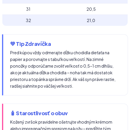
31
20,5
32
21,0
💚 Tip Zdravíčka
Pred kúpou vždy odmerajte dĺžku chodidla dieťaťa na
papier a porovnajte s tabuľkou veľkostí. Na zimné
ponožky odporúčame zvoliť veľkosť o 0,5–1 cm dlhšiu,
ako je aktuálna dĺžka chodidla – noha tak má dostatok
priestoru a topánka správne drží. Ak váš syn práve rastie,
radšej siahnite po väčšej veľkosti.
🧴 Starostlivosť o obuv
Kožený zvršok pravidelne ošetrujte vhodným krémom
alebo impregnačným sprejom na kožu – predĺžite tým