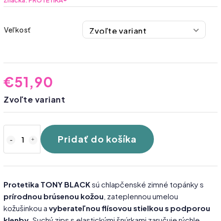
Značka:
PROTETIKA®
Veľkosť
€51,90
Zvoľte variant
Pridať do košíka
Protetika TONY BLACK
sú chlapčenské zimné topánky s
prírodnou brúsenou kožou
, zateplennou umelou
kožušinkou a
vyberateľnou flísovou stielkou s podporou
klenby
. Suchý zips s elastickými šnúrkami zaručuje rýchle