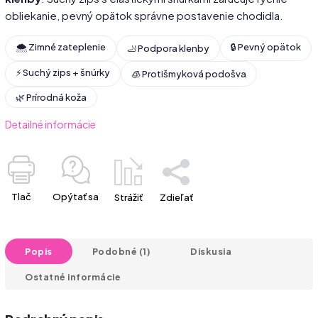
obliekanie, pevný opätok správne postavenie chodidla.
🌨️ Zimné zateplenie
🔒 Pevný opätok
🦶 Podpora klenby
⚡ Suchý zips + šnúrky
🧊 Protišmyková podošva
🌿 Prírodná koža
Detailné informácie
Tlač
Opýtať sa
Strážiť
Zdieľať
Popis
Podobné (1)
Diskusia
Ostatné informácie