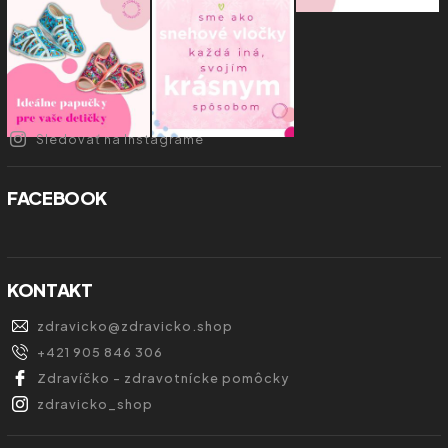
Sledovať na Instagrame
FACEBOOK
KONTAKT
zdravicko
@
zdravicko.shop
+421 905 846 306
Zdravíčko - zdravotnícke pomôcky
zdravicko_shop