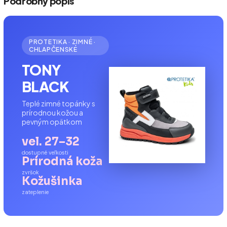
Podrobný popis
PROTETIKA · ZIMNÉ ·
CHLAPČENSKÉ
TONY
BLACK
Teplé zimné topánky s
prírodnou kožou a
pevným opätkom
vel. 27–32
dostupné veľkosti
Prírodná koža
zvršok
Kožušinka
zateplenie