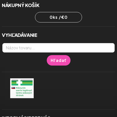
NÁKUPNÝ KOŠÍK
0
ks /
€0
VYHĽADÁVANIE
Hľadať