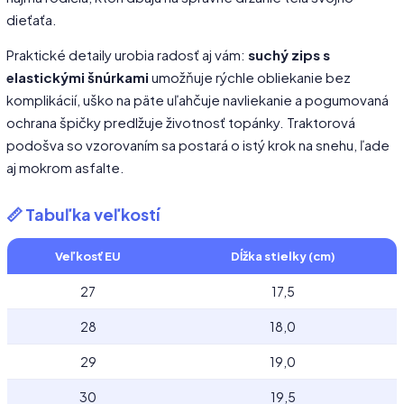
dieťaťa.
Praktické detaily urobia radosť aj vám:
suchý zips s
elastickými šnúrkami
umožňuje rýchle obliekanie bez
komplikácií, uško na päte uľahčuje navliekanie a pogumovaná
ochrana špičky predlžuje životnosť topánky. Traktorová
podošva so vzorovaním sa postará o istý krok na snehu, ľade
aj mokrom asfalte.
📏 Tabuľka veľkostí
Veľkosť EU
Dĺžka stielky (cm)
27
17,5
28
18,0
29
19,0
30
19,5