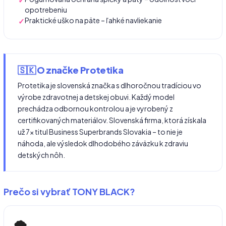
opotrebeniu
Praktické uško na päte – ľahké navliekanie
🇸🇰 O značke Protetika
Protetika je slovenská značka s dlhoročnou tradíciou vo
výrobe zdravotnej a detskej obuvi. Každý model
prechádza odbornou kontrolou a je vyrobený z
certifikovaných materiálov. Slovenská firma, ktorá získala
už 7× titul Business Superbrands Slovakia – to nie je
náhoda, ale výsledok dlhodobého záväzku k zdraviu
detských nôh.
Prečo si vybrať TONY BLACK?
🌨️