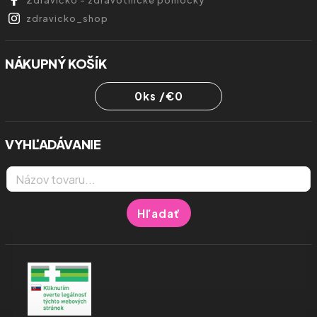
Zdravíčko - zdravotnícke pomôcky
zdravicko_shop
NÁKUPNÝ KOŠÍK
0
ks /
€0
VYHĽADÁVANIE
Hľadať