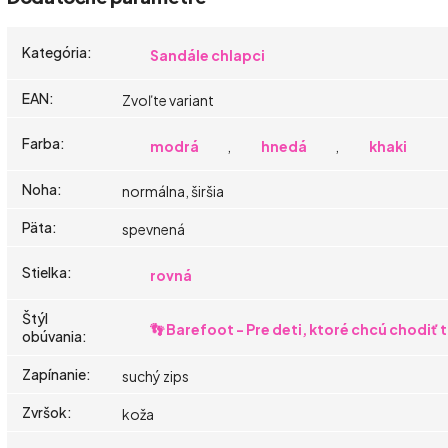
Kategória
:
Sandále chlapci
EAN
:
Zvoľte variant
Farba
:
modrá
,
hnedá
,
khaki
Noha
:
normálna, širšia
Päta
:
spevnená
Stielka
:
rovná
Štýl
👣 Barefoot - Pre deti, ktoré chcú chodiť
obúvania
:
Zapínanie
:
suchý zips
Zvršok
:
koža