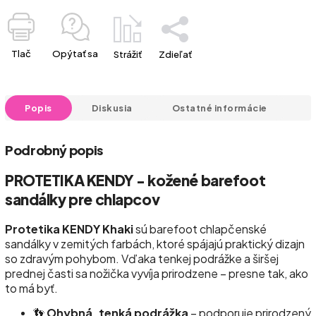
Tlač
Opýtať sa
Strážiť
Zdieľať
Popis
Diskusia
Ostatné informácie
Podrobný popis
PROTETIKA KENDY - kožené barefoot
sandálky pre chlapcov
Protetika KENDY Khaki
sú barefoot chlapčenské
sandálky v zemitých farbách, ktoré spájajú praktický dizajn
so zdravým pohybom. Vďaka tenkej podrážke a širšej
prednej časti sa nožička vyvíja prirodzene – presne tak, ako
to má byť.
👣
Ohybná, tenká podrážka
– podporuje prirodzený