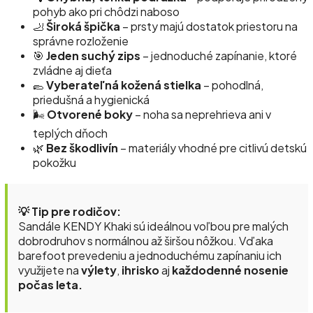
pohyb ako pri chôdzi naboso
🦶
Široká špička
– prsty majú dostatok priestoru na
správne rozloženie
🎯
Jeden suchý zips
– jednoduché zapínanie, ktoré
zvládne aj dieťa
🥿
Vyberateľná kožená stielka
– pohodlná,
priedušná a hygienická
🌬️
Otvorené boky
– noha sa neprehrieva ani v
teplých dňoch
🌿
Bez škodlivín
– materiály vhodné pre citlivú detskú
pokožku
💡 Tip pre rodičov:
Sandále KENDY Khaki sú ideálnou voľbou pre malých
dobrodruhov s normálnou až širšou nôžkou. Vďaka
barefoot prevedeniu a jednoduchému zapínaniu ich
využijete na
výlety
,
ihrisko
aj
každodenné nosenie
počas leta.