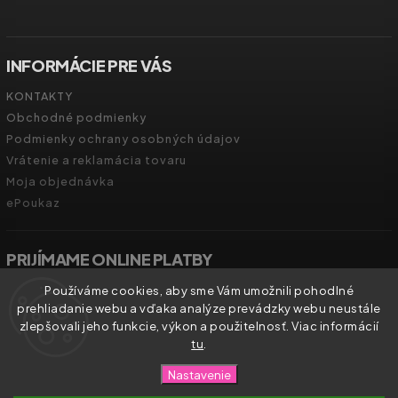
INFORMÁCIE PRE VÁS
KONTAKTY
Obchodné podmienky
Podmienky ochrany osobných údajov
Vrátenie a reklamácia tovaru
Moja objednávka
ePoukaz
PRIJÍMAME ONLINE PLATBY
Používáme cookies, aby sme Vám umožnili pohodlné
prehliadanie webu a vďaka analýze prevádzky webu neustále
zlepšovali jeho funkcie, výkon a použitelnosť. Viac informácií
tu
.
Copyright 2026
Zdravíčko.shop
. Všetky práva vyhradené.
Nastavenie
Vytvořil
Shoptet
| Design
Shoptak.cz.