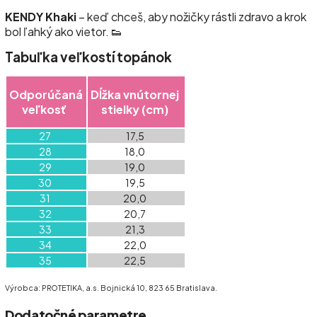
KENDY Khaki
– keď chceš, aby nožičky rástli zdravo a krok
bol ľahký ako vietor. 👟
Tabuľka veľkostí topánok
Odporúčaná
Dĺžka vnútornej
veľkosť
stielky (cm)
27
17,5
28
18,0
29
19,0
30
19,5
31
20,0
32
20,7
33
21,3
34
22,0
35
22,5
Výrobca: PROTETIKA, a.s. Bojnická 10, 823 65 Bratislava.
Dodatočné parametre