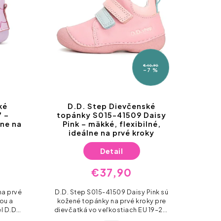
€40,90
€41,90
–7 %
–11 %
Dievčenské
D.D. Step Chlapčenské
-41509 Daisy
kožené barefoot topánky
 flexibilné,
S070-519 Grey
 prvé kroky
Detail
ail
€36,90
,90
Barefoot topánky D.D.Step S070-
509 Daisy Pink sú
519 sú prvé topánky pre malých
a prvé kroky pre
objaviteľov, ktorí práve začínajú
ostiach EU 19–24.
spoznávať svet. Vyrobené z
20
22
a sú z prírodnej
prírodnej kože s ultra-flexibilnou a