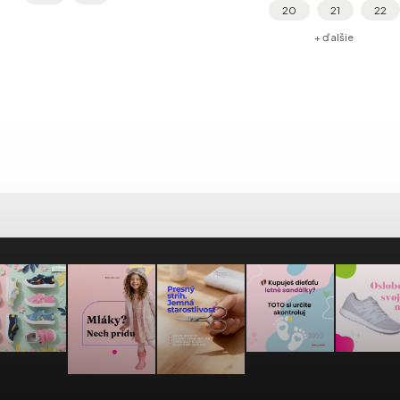
20
21
22
2
vďaka spevnenej špičke, podporuje
kože, stielka je 
prirodzený...
+ ďalšie