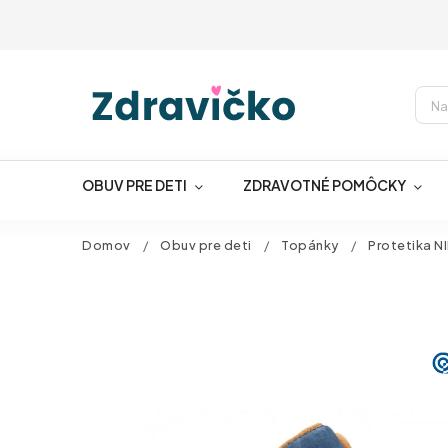
OBUV PRE DETI
ZDRAVOTNÉ POMÔCKY
Domov
/
Obuv pre deti
/
Topánky
/
Protetika N