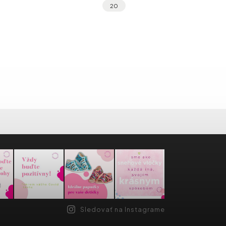
0
vyberateľná a...
ľahkou podrážkou....
Sledovať na Instagrame