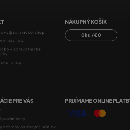
KT
NÁKUPNÝ KOŠÍK
icko
@
zdravicko.shop
0
ks /
€0
905 846 306
íčko - zdravotnícke
cky
vicko_shop
ÁCIE PRE VÁS
PRIJÍMAME ONLINE PLATB
Y
 podmienky
y ochrany osobných údajov