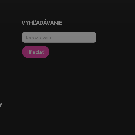
VYHĽADÁVANIE
Hľadať
Y