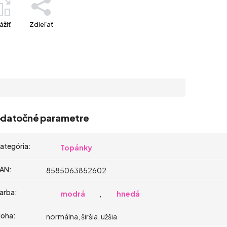
ážiť
Zdieľať
datočné parametre
ategória
:
Topánky
AN
:
8585063852602
arba
:
modrá
,
hnedá
oha
:
normálna, širšia, užšia