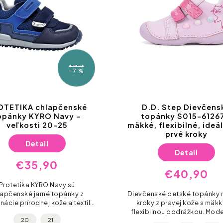
D.D. Step Dievčenské
D.D. Step 
topánky S015-61267 –
topánky S015
mäkké, flexibilné, ideálne na
Pink – mäkké,
prvé kroky
ideálne na
Detail
Det
€40,90
€37
Dievčenské detské topánky na prvé
D.D. Step S015-41
kroky z pravej kože s mäkkou a
kožené topánky n
flexibilnou podrážkou. Model D.D.
dievčatká vo veľk
Step S015-61267 chráni pršteky
Zvršok aj podšívk