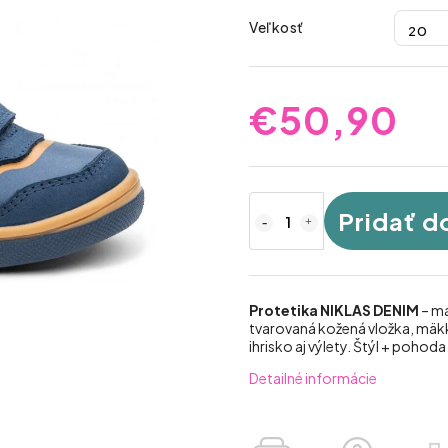
Veľkosť
€50,90
Pridať d
Protetika NIKLAS DENIM
– ma
tvarovaná kožená vložka, mäkké
ihrisko aj výlety. Štýl + pohoda
Detailné informácie