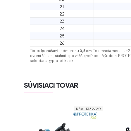
21
22
23
24
25
26
Tip: odporúčaný nadmerok
+0,5 cm
. Tolerancia merania ±
dvomi číslami, siahnite po väčšej veľkosti. Výrobca: PROTETI
sekretariat@protetika.sk.
SÚVISIACI TOVAR
Kód:
1332/20
Kód:
1969/20