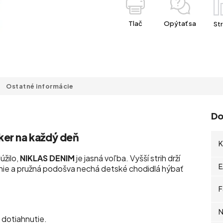
Tlač
Opýtať sa
Str
Ostatné informácie
Do
ker na každý deň
K
úžilo,
NIKLAS DENIM
je jasná voľba. Vyšší strih drží
E
anie a pružná podošva nechá detské chodidlá hýbať
F
N
 dotiahnutie.