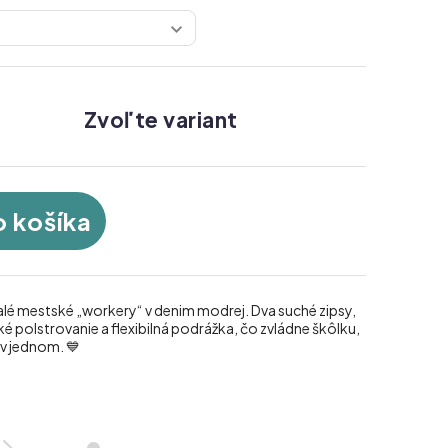
Zvoľte variant
o košíka
lé mestské „workery“ v denim modrej. Dva suché zipsy,
 polstrovanie a flexibilná podrážka, čo zvládne škôlku,
 v jednom. 💙