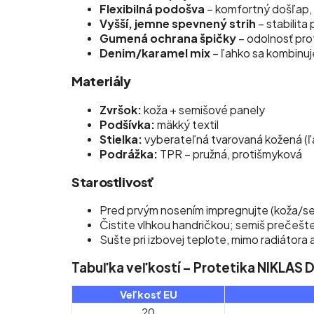
Flexibilná podošva
– komfortný došľap, 
Vyšší, jemne spevnený strih
– stabilita
Gumená ochrana špičky
– odolnosť prot
Denim/karamel mix
– ľahko sa kombinuje 
Materiály
Zvršok:
koža + semišové panely
Podšívka:
mäkký textil
Stielka:
vyberateľná tvarovaná kožená (ľah
Podrážka:
TPR – pružná, protišmyková
Starostlivosť
Pred prvým nosením impregnujte (koža/se
Čistite vlhkou handričkou; semiš prečešt
Sušte pri izbovej teplote, mimo radiátora 
Tabuľka veľkostí – Protetika NIKLAS 
Veľkosť EU
20