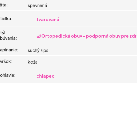
äta
:
spevnená
tielka
:
tvarovaná
týl
🦶 Ortopedická obuv - podporná obuv pre zdr
búvania
:
apínanie
:
suchý zips
vršok
:
koža
ohlavie
:
chlapec