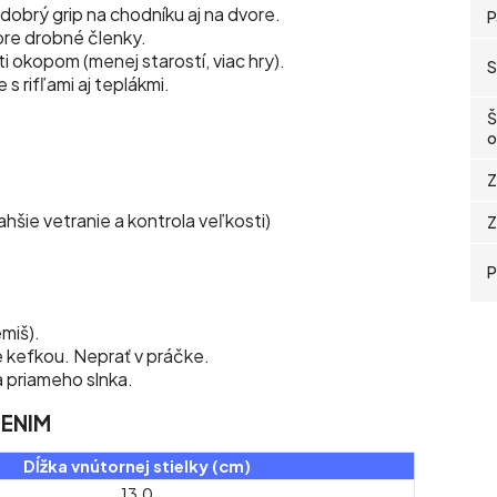
dobrý grip na chodníku aj na dvore.
P
 pre drobné členky.
i okopom (menej starostí, viac hry).
S
s rifľami aj teplákmi.
Š
o
Z
šie vetranie a kontrola veľkosti)
Z
P
miš).
e kefkou. Neprať v práčke.
a priameho slnka.
DENIM
Dĺžka vnútornej stielky (cm)
13,0