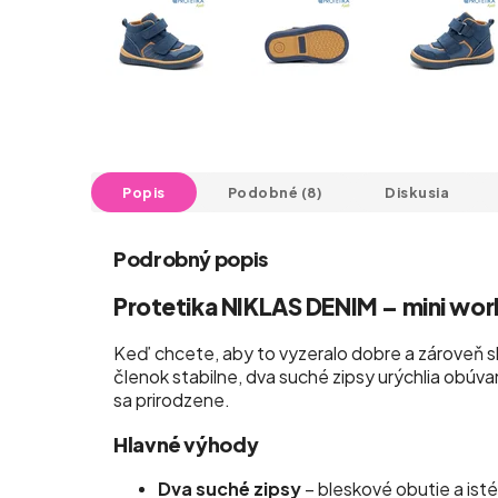
Popis
Podobné (8)
Diskusia
Podrobný popis
Protetika NIKLAS DENIM – mini wor
Keď chcete, aby to vyzeralo dobre a zároveň sl
členok stabilne, dva suché zipsy urýchlia obúv
sa prirodzene.
Hlavné výhody
Dva suché zipsy
– bleskové obutie a isté