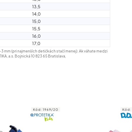
13,5
14,0
15,0
15,5
16,0
17,0
2–3 mm (pri najmenších detičkách stačí menej). Ak váhate medzi
KA, a.s. Bojnická 10 823 65 Bratislava,
Kód:
1621/20