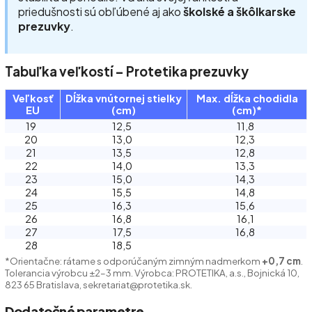
priedušnosti sú obľúbené aj ako
školské a škôlkarske
prezuvky
.
Tabuľka veľkostí – Protetika prezuvky
Veľkosť
Dĺžka vnútornej stielky
Max. dĺžka chodidla
EU
(cm)
(cm)*
19
12,5
11,8
20
13,0
12,3
21
13,5
12,8
22
14,0
13,3
23
15,0
14,3
24
15,5
14,8
25
16,3
15,6
26
16,8
16,1
27
17,5
16,8
28
18,5
*Orientačne: rátame s odporúčaným zimným nadmerkom
+0,7 cm
.
Tolerancia výrobcu ±2–3 mm. Výrobca: PROTETIKA, a.s., Bojnická 10,
823 65 Bratislava, sekretariat@protetika.sk.
Dodatočné parametre