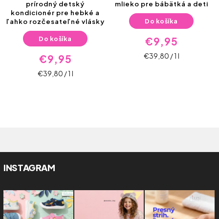
prírodný detský
mlieko pre bábätká a deti
kondicionér pre hebké a
Do košíka
ľahko rozčesateľné vlásky
Do košíka
€9,95
€39,80 / 1 l
€9,95
€39,80 / 1 l
INSTAGRAM