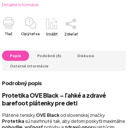
Detailné informácie
Tlač
Opýtať sa
Strážiť
Zdieľať
Popis
Podobné (8)
Diskusia
Ostatné informácie
Podrobný popis
Protetika OVE Black – ľahké a zdravé
barefoot plátenky pre deti
Plátené tenisky
OVE Black
od slovenskej značky
Protetika
sú navrhnuté tak, aby deťom poskytli maximálne
pohodlie
,
voľnosť
pohybu a
zdravú oporu
rastúcim