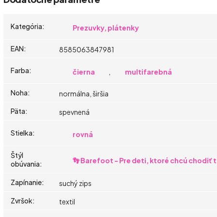
Kategória
:
Prezuvky, plátenky
EAN
:
8585063847981
Farba
:
čierna
,
multifarebná
Noha
:
normálna, širšia
Päta
:
spevnená
Stielka
:
rovná
Štýl
👣 Barefoot - Pre deti, ktoré chcú chodiť
obúvania
:
Zapínanie
:
suchý zips
Zvršok
:
textil