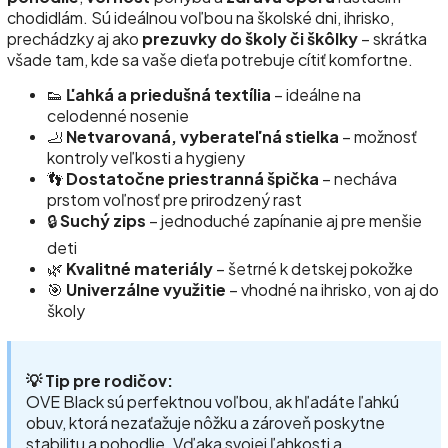
chodidlám. Sú ideálnou voľbou na školské dni, ihrisko,
prechádzky aj ako
prezuvky do školy či škôlky
– skrátka
všade tam, kde sa vaše dieťa potrebuje cítiť komfortne.
👟
Ľahká a priedušná textília
– ideálne na
celodenné nosenie
🦶
Netvarovaná, vyberateľná stielka
– možnosť
kontroly veľkosti a hygieny
👣
Dostatočne priestranná špička
– necháva
prstom voľnosť pre prirodzený rast
🔒
Suchý zips
– jednoduché zapínanie aj pre menšie
deti
🌿
Kvalitné materiály
– šetrné k detskej pokožke
🎯
Univerzálne využitie
– vhodné na ihrisko, von aj do
školy
💡 Tip pre rodičov:
OVE Black sú perfektnou voľbou, ak hľadáte ľahkú
obuv, ktorá nezaťažuje nôžku a zároveň poskytne
stabilitu a pohodlie. Vďaka svojej ľahkosti a