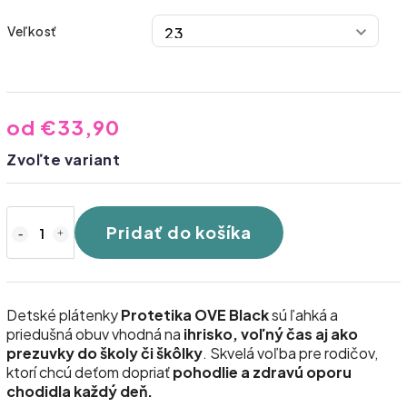
Veľkosť
od
€33,90
Zvoľte variant
Pridať do košíka
Detské plátenky
Protetika OVE Black
sú ľahká a
priedušná obuv vhodná na
ihrisko, voľný čas aj ako
prezuvky do školy či škôlky
. Skvelá voľba pre rodičov,
ktorí chcú deťom dopriať
pohodlie a zdravú oporu
chodidla každý deň.