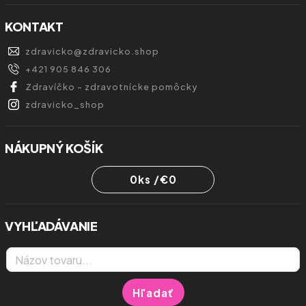
KONTAKT
zdravicko
@
zdravicko.shop
+421 905 846 306
Zdravíčko - zdravotnícke pomôcky
zdravicko_shop
NÁKUPNÝ KOŠÍK
0
ks /
€0
VYHĽADÁVANIE
Hľadať