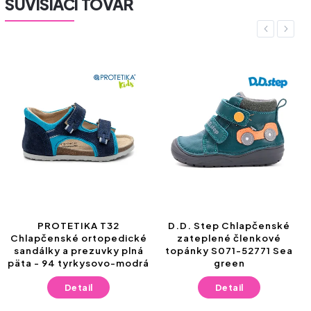
SÚVISIACI TOVAR
Previous
Next
PROTETIKA T32
D.D. Step Chlapčenské
Chlapčenské ortopedické
zateplené členkové
sandálky a prezuvky plná
topánky S071-52771 Sea
päta - 94 tyrkysovo-modrá
green
Detail
Detail