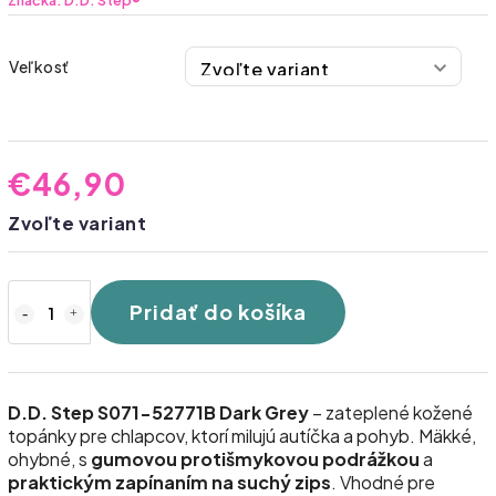
Značka:
D.D. Step®
Veľkosť
€46,90
Zvoľte variant
Pridať do košíka
D.D. Step S071-52771B Dark Grey
– zateplené kožené
topánky pre chlapcov, ktorí milujú autíčka a pohyb. Mäkké,
ohybné, s
gumovou protišmykovou podrážkou
a
praktickým zapínaním na suchý zips
. Vhodné pre