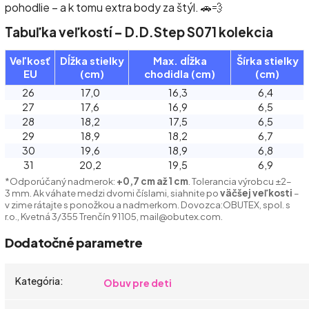
pohodlie – a k tomu extra body za štýl. 🚗💨
Tabuľka veľkostí – D.D.Step S071 kolekcia
Veľkosť
Dĺžka stielky
Max. dĺžka
Šírka stielky
EU
(cm)
chodidla (cm)
(cm)
26
17,0
16,3
6,4
27
17,6
16,9
6,5
28
18,2
17,5
6,5
29
18,9
18,2
6,7
30
19,6
18,9
6,8
31
20,2
19,5
6,9
*Odporúčaný nadmerok:
+0,7 cm až 1 cm
. Tolerancia výrobcu ±2–
3 mm.
Ak váhate medzi dvomi číslami, siahnite po
väčšej veľkosti
–
v zime rátajte s ponožkou a nadmerkom. Dovozca:
OBUTEX, spol. s
r.o., Kvetná 3/355 Trenčín 91105, mail@obutex.com.
Dodatočné parametre
Kategória
:
Obuv pre deti