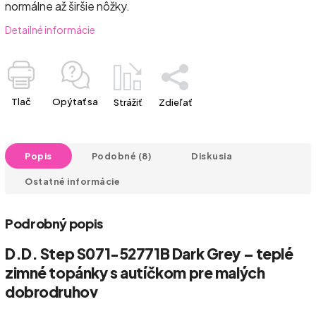
normálne až širšie nôžky.
Detailné informácie
Tlač
Opýtať sa
Strážiť
Zdieľať
Popis
Podobné (8)
Diskusia
Ostatné informácie
Podrobný popis
D.D. Step S071-52771B Dark Grey – teplé
zimné topánky s autíčkom pre malých
dobrodruhov