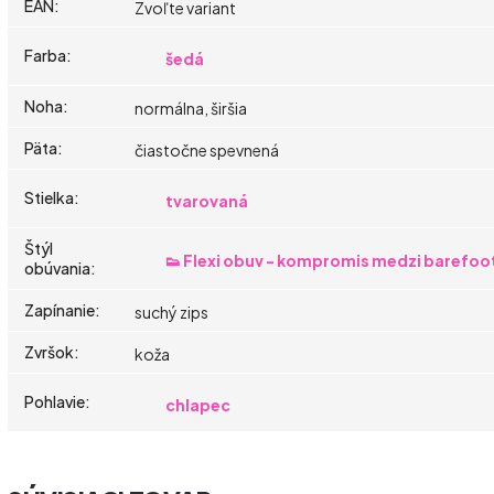
EAN
:
Zvoľte variant
Farba
:
šedá
Noha
:
normálna, širšia
Päta
:
čiastočne spevnená
Stielka
:
tvarovaná
Štýl
👟 Flexi obuv - kompromis medzi barefoo
obúvania
:
Zapínanie
:
suchý zips
Zvršok
:
koža
Pohlavie
:
chlapec