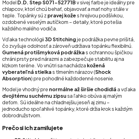
Model
D.D. Step S071-52771B
v sivej farbe je ideálny pre
chlapcov, ktorí chcú behať, objavovať a mať nohy stále v
teple. Topánky sú z
pravej kože
s hrejivou podšívkou,
ozdobené veselým autíčkom – detaily, ktoré potešia
každého malého vodiča.
Vďaka technológii
3D Stitching
je podrážka pevne prišitá,
čo zvyšuje odolnosť a zároveň udržiava topánku flexibilnú.
Gumená protišmyková podrážka
s ochrannou špičkou
chráni prsty pred nárazmi a zabezpečuje stabilitu aj na
klzkom teréne. Vo vnútri sa nachádza
kožená
vyberateľná stielka
s tlmením nárazov (
Shock
Absorption
) pre pohodlné každodenné nosenie.
Model je vhodný pre
normálne až širšie chodidlá
a vďaka
dvojitému suchému zipsu
sa ľahko obúva aj malým
deťom. Sú ideálne na chladnejšiu jeseň aj zimu –
jednoducho spoľahlivé topánky, ktoré držia krok s každým
dobrodružstvom.
Prečo si ich zamilujete