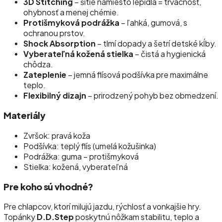
3D Stitching
– šitie namiesto lepidla = trvácnosť,
ohybnosť a menej chémie.
Protišmyková podrážka
– ľahká, gumová, s
ochranou prstov.
Shock Absorption
– tlmí dopady a šetrí detské kĺby.
Vyberateľná kožená stielka
– čistá a hygienická
chôdza.
Zateplenie
– jemná flísová podšívka pre maximálne
teplo.
Flexibilný dizajn
– prirodzený pohyb bez obmedzení.
Materiály
Zvršok: pravá koža
Podšívka: teplý flís (umelá kožušinka)
Podrážka: guma – protišmyková
Stielka: kožená, vyberateľná
Pre koho sú vhodné?
Pre chlapcov, ktorí milujú jazdu, rýchlosť a vonkajšie hry.
Topánky
D.D.Step
poskytnú nôžkam stabilitu, teplo a