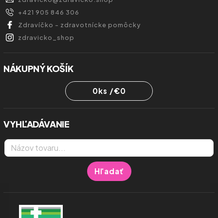
+421 905 846 306
Zdravíčko - zdravotnícke pomôcky
zdravicko_shop
NÁKUPNÝ KOŠÍK
0
ks /
€0
VYHĽADÁVANIE
Hľadať