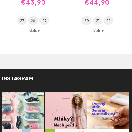
€43,90
€44,90
27
28
29
20
21
22
+ ďalšie
+ ďalšie
INSTAGRAM