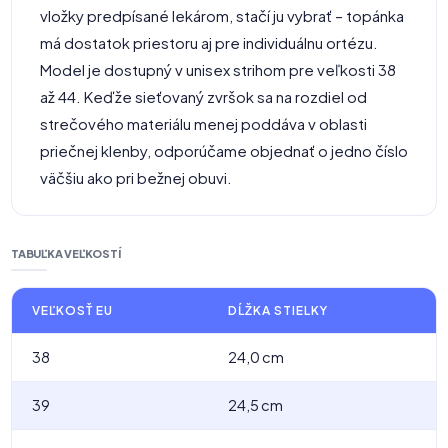
vložky predpísané lekárom, stačí ju vybrať – topánka
má dostatok priestoru aj pre individuálnu ortézu.
Model je dostupný v unisex strihom pre veľkosti 38
až 44. Keďže sieťovaný zvršok sa na rozdiel od
strečového materiálu menej poddáva v oblasti
priečnej klenby, odporúčame objednať o jedno číslo
väčšiu ako pri bežnej obuvi.
TABUĽKA VEĽKOSTÍ
VEĽKOSŤ EU
DĹŽKA STIELKY
38
24,0 cm
39
24,5 cm