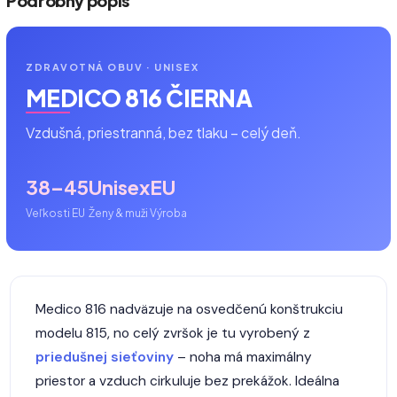
Podrobný popis
ZDRAVOTNÁ OBUV · UNISEX
MEDICO 816 ČIERNA
Vzdušná, priestranná, bez tlaku – celý deň.
38–45
Unisex
EU
Veľkosti EU
Ženy & muži
Výroba
Medico 816 nadväzuje na osvedčenú konštrukciu
modelu 815, no celý zvršok je tu vyrobený z
priedušnej sieťoviny
– noha má maximálny
priestor a vzduch cirkuluje bez prekážok. Ideálna