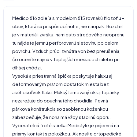
Medico 816 zdieľa s modelom 815 rovnakú filozofiu –
obuv, ktorá sa prispôsobí nohe, nie naopak. Rozdiel
je v materiáli zvršku: namiesto strečového neoprénu
tu nájdete jemnú perforovanú sieťovinu po celom
povrchu. Vzduch prúdi zvnútra von bez prerušenia,
čo oceníte najmä v teplejších mesiacoch alebo pri
dlhšej chôdzi.
Vysoká a priestranná špička poskytuje haluxu aj
deformovaným prstom dostatok miesta bez
akéhokoľvek tlaku. Mäkký lemovaný okraj topánky
nezarežuje do opuchnutého chodidla. Pevná
pätková konštrukcia so zaoblenou koženkou
zabezpečuje, že noha má vždy stabilnú oporu.
Vyberateľná froté stielka Medistyle je príjemná na
priamy kontakt s pokožkou. Ak nosíte ortopedické