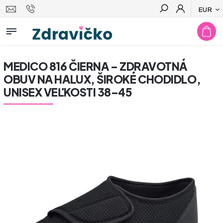
EUR
Hľadať
MEDICO 816 ČIERNA – ZDRAVOTNÁ
OBUV NA HALUX, ŠIROKÉ CHODIDLO,
UNISEX VEĽKOSTI 38–45