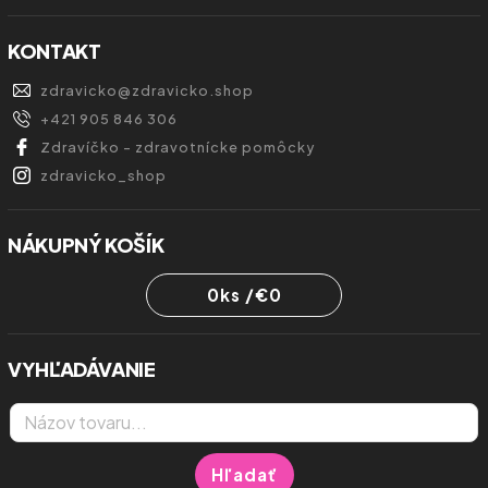
KONTAKT
zdravicko
@
zdravicko.shop
+421 905 846 306
Zdravíčko - zdravotnícke pomôcky
zdravicko_shop
NÁKUPNÝ KOŠÍK
0
ks /
€0
VYHĽADÁVANIE
Hľadať