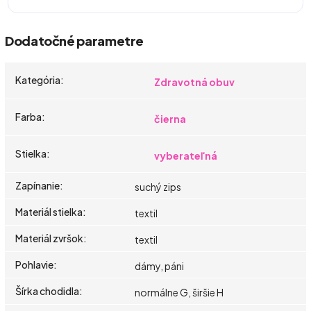
Dodatočné parametre
Kategória
:
Zdravotná obuv
Farba
:
čierna
Stielka
:
vyberateľná
Zapínanie
:
suchý zips
Materiál stielka
:
textil
Materiál zvršok
:
textil
Pohlavie
:
dámy, páni
Šírka chodidla
:
normálne G, širšie H