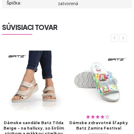
Špička
:
zatvorená
SÚVISIACI TOVAR
Previous
Next
z Tilda
Dámske zdravotné šľapky
Pánske kožené šľapk
so širším
Batz Zamira Festival
Zeusz Green – maxi
tielkou
pohodlie, ktoré si zas