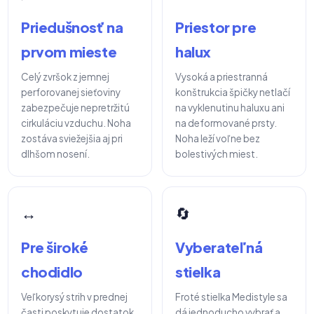
Priedušnosť na
Priestor pre
prvom mieste
halux
Celý zvršok z jemnej
Vysoká a priestranná
perforovanej sieťoviny
konštrukcia špičky netlačí
zabezpečuje nepretržitú
na vyklenutinu haluxu ani
cirkuláciu vzduchu. Noha
na deformované prsty.
zostáva sviežejšia aj pri
Noha leží voľne bez
dlhšom nosení.
bolestivých miest.
↔️
🔄
Pre široké
Vyberateľná
chodidlo
stielka
Veľkorysý strih v prednej
Froté stielka Medistyle sa
časti poskytuje dostatok
dá jednoducho vybrať a