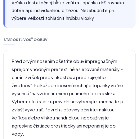
Vďaka dostatočnej hĺbke vnútra topánka drží rovnako
dobre aj s individuálnou ortézou. Nezabudnite pri
výbere veľkosti zohľadniť hrúbku vložky.
STAROSTLIVOSŤ O OBUV
Pred prvým nosením ošetrite obuv impregnačným
sprejom vhodným pre textilné a sieťované materiály –
chráni zvršok pred vlhkosťou a predlžuje jeho
životnosť. Po každom nosení nechajte topánky voľne
vyschnúť na vzduchu mimo priameho tepla a slnka.
Vyberateľnú stielku pravidelne vyberajte a nechajte ju
zvlášť vyvetrať. Povrch sieťoviny očistite mäkkou
kefkou alebo vlhkou handričkou; nepoužívajte
agresívne čistiace prostriedky ani neponárajte do
vody.