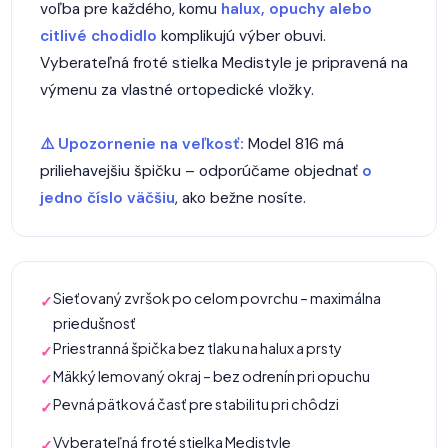
voľba pre každého, komu
halux, opuchy alebo
citlivé chodidlo
komplikujú výber obuvi.
Vyberateľná froté stielka Medistyle je pripravená na
výmenu za vlastné ortopedické vložky.
⚠️ Upozornenie na veľkosť:
Model 816 má
priliehavejšiu špičku – odporúčame objednať
o
jedno číslo väčšiu
, ako bežne nosíte.
Sieťovaný zvršok po celom povrchu – maximálna
✓
priedušnosť
Priestranná špička bez tlaku na halux a prsty
✓
Mäkký lemovaný okraj – bez odrenín pri opuchu
✓
Pevná pätková časť pre stabilitu pri chôdzi
✓
Vyberateľná froté stielka Medistyle
✓