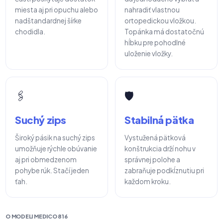
miesta aj pri opuchu alebo
nahradiť vlastnou
nadštandardnej šírke
ortopedickou vložkou.
chodidla.
Topánka má dostatočnú
hĺbku pre pohodlné
uloženie vložky.
🖇️
🛡️
Suchý zips
Stabilná pätka
Široký pásik na suchý zips
Vystužená pätková
umožňuje rýchle obúvanie
konštrukcia drží nohu v
aj pri obmedzenom
správnej polohe a
pohybe rúk. Stačí jeden
zabraňuje podkĺznutiu pri
ťah.
každom kroku.
O MODELI MEDICO 816