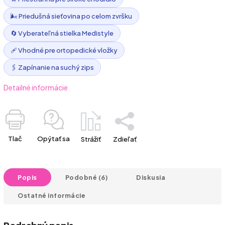
🌬️ Priedušná sieťovina po celom zvršku
🔄 Vyberateľná stielka Medistyle
🩹 Vhodné pre ortopedické vložky
🖇️ Zapínanie na suchý zips
Detailné informácie
Tlač
Opýtať sa
Strážiť
Zdieľať
Popis
Podobné (6)
Diskusia
Ostatné informácie