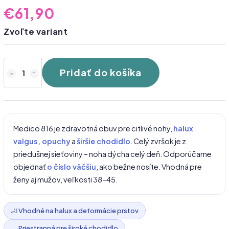
€61,90
Zvoľte variant
Pridať do košíka
Medico 816 je zdravotná obuv pre citlivé nohy,
halux
valgus, opuchy
a
širšie chodidlo
. Celý zvršok je z
priedušnej sieťoviny – noha dýcha celý deň. Odporúčame
objednať
o číslo väčšiu
, ako bežne nosíte. Vhodná pre
ženy aj mužov, veľkosti 38–45.
🦶 Vhodné na halux a deformácie prstov
↔️ Priestranná pre široké chodidlo