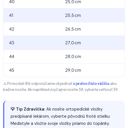
40
25,0 cm
41
25,5 cm
42
26,5 cm
43
27,0 cm
44
28,0 cm
45
29,0 cm
⚠️ Pri modeli 816 odporúčame objednať
o jedno číslo väčšiu
ako
bežne nosíte. Ak napríklad zvyčajne nosíte 38, vyberte veľkosť 39.
💡 Tip Zdravíčka:
Ak nosíte ortopedické vložky
predpísané lekárom, vyberte pôvodnú froté stielku
Medistyle a vložte svoje vložky priamo do topánky.