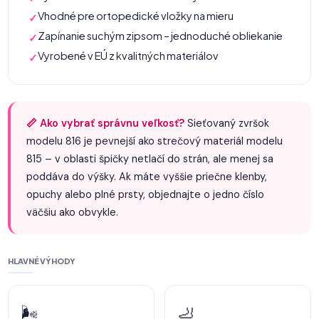
Vhodné pre ortopedické vložky na mieru
✓
Zapínanie suchým zipsom – jednoduché obliekanie
✓
Vyrobené v EÚ z kvalitných materiálov
✓
📏 Ako vybrať správnu veľkosť?
Sieťovaný zvršok
modelu 816 je pevnejší ako strečový materiál modelu
815 – v oblasti špičky netlačí do strán, ale menej sa
poddáva do výšky. Ak máte vyššie priečne klenby,
opuchy alebo plné prsty, objednajte o jedno číslo
väčšiu ako obvykle.
HLAVNÉ VÝHODY
🌬️
🦶