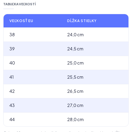
TABUĽKA VEĽKOSTÍ
VEĽKOSŤ EU
DĹŽKA STIELKY
38
24,0 cm
39
24,5 cm
40
25,0 cm
41
25,5 cm
42
26,5 cm
43
27,0 cm
44
28,0 cm