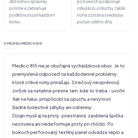
drží nohu v správnej
po bokoch podporuje
polohe a zabraňuje
cirkuláciu vzduchu, takže
podkĺznutiu pri každom
noha zostáva sviežejšia
kroku.
počas celého dňa.
O MODELI MEDICO 815
Medico 815 nie je obyčajná vychádzková obuv. Je to
premyslená odpoveď na každodenné problémy,
ktoré citlivé nohy prinášajú. Strečový neoprénový
zvršok sa natiahne presne tam, kde to treba – uvoľní
tlak na halux, prispôsobí sa opuchu a nevytvorí
žiadne bolestivé záhyby ani odreniny.
Dizajn myslí aj na prsty: priestranná, zaoblená špička
nezoviera ani nedeformuje prsty pri chôdzi. Po
bokoch perforovaný textilný panel odvádza teplo a