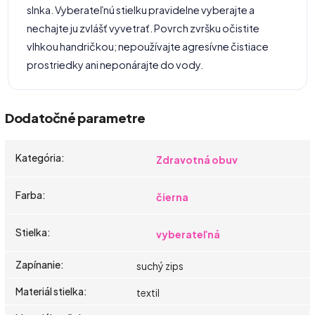
slnka. Vyberateľnú stielku pravidelne vyberajte a
nechajte ju zvlášť vyvetrať. Povrch zvršku očistite
vlhkou handričkou; nepoužívajte agresívne čistiace
prostriedky ani neponárajte do vody.
Dodatočné parametre
Kategória
:
Zdravotná obuv
Farba
:
čierna
Stielka
:
vyberateľná
Zapínanie
:
suchý zips
Materiál stielka
:
textil