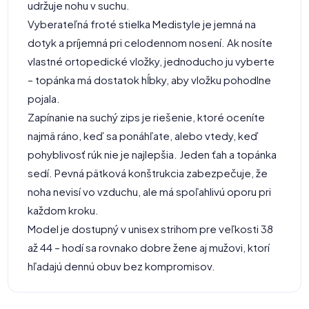
udržuje nohu v suchu.
Vyberateľná froté stielka Medistyle je jemná na
dotyk a príjemná pri celodennom nosení. Ak nosíte
vlastné ortopedické vložky, jednoducho ju vyberte
– topánka má dostatok hĺbky, aby vložku pohodlne
pojala.
Zapínanie na suchý zips je riešenie, ktoré oceníte
najmä ráno, keď sa ponáhľate, alebo vtedy, keď
pohyblivosť rúk nie je najlepšia. Jeden ťah a topánka
sedí. Pevná pätková konštrukcia zabezpečuje, že
noha nevisí vo vzduchu, ale má spoľahlivú oporu pri
každom kroku.
Model je dostupný v unisex strihom pre veľkosti 38
až 44 – hodí sa rovnako dobre žene aj mužovi, ktorí
hľadajú dennú obuv bez kompromisov.