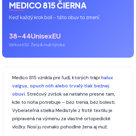
MEDICO 815 ČIERNA
Keď každý krok bolí – táto obuv to zmení.
38–44
Unisex
EU
Veľkosti EU
Ženy & muži
Výroba
Medico 815 vznikla pre ľudí, ktorých trápi
halux
valgus, opuch nôh alebo trvalý tlak bežnej
obuvi
. Strečový zvršok sa natiahne presne tam,
kde to noha potrebuje – bez trenia, bez bolesti.
Vyberateľná stielka Medistyle z froté textilu je
pripravená na výmenu za vlastné ortopedické
vložky. Nosí ju rovnako pohodlne žena aj muž.