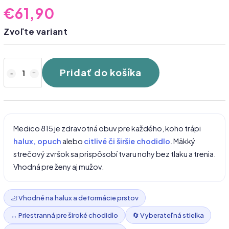
€61,90
Zvoľte variant
Pridať do košíka
Medico 815 je zdravotná obuv pre každého, koho trápi
halux, opuch
alebo
citlivé či širšie chodidlo
. Mäkký
strečový zvršok sa prispôsobí tvaru nohy bez tlaku a trenia.
Vhodná pre ženy aj mužov.
🦶 Vhodné na halux a deformácie prstov
↔️ Priestranná pre široké chodidlo
🔄 Vyberateľná stielka