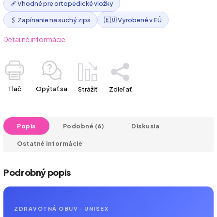
🩹 Vhodné pre ortopedické vložky
🖇️ Zapínanie na suchý zips
🇪🇺 Vyrobené v EÚ
Detailné informácie
Tlač
Opýtať sa
Strážiť
Zdieľať
Popis
Podobné (6)
Diskusia
Ostatné informácie
Podrobný popis
ZDRAVOTNÁ OBUV · UNISEX