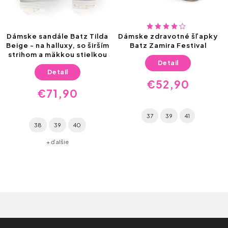
Dámske sandále Batz Tilda
Dámske zdravotné šľapky
Beige - na halluxy, so širším
Batz Zamira Festival
strihom a mäkkou stielkou
Detail
Detail
€52,90
€71,90
37
39
41
38
39
40
+ ďalšie