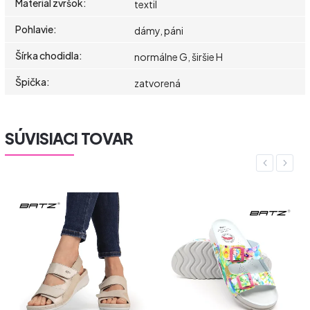
Materiál zvršok
:
textil
Pohlavie
:
dámy, páni
Šírka chodidla
:
normálne G, širšie H
Špička
:
zatvorená
SÚVISIACI TOVAR
Previous
Next