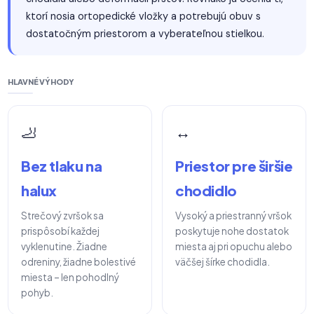
ktorí nosia ortopedické vložky a potrebujú obuv s
dostatočným priestorom a vyberateľnou stielkou.
HLAVNÉ VÝHODY
🦶
↔️
Bez tlaku na
Priestor pre širšie
halux
chodidlo
Strečový zvršok sa
Vysoký a priestranný vršok
prispôsobí každej
poskytuje nohe dostatok
vyklenutine. Žiadne
miesta aj pri opuchu alebo
odreniny, žiadne bolestivé
väčšej šírke chodidla.
miesta – len pohodlný
pohyb.