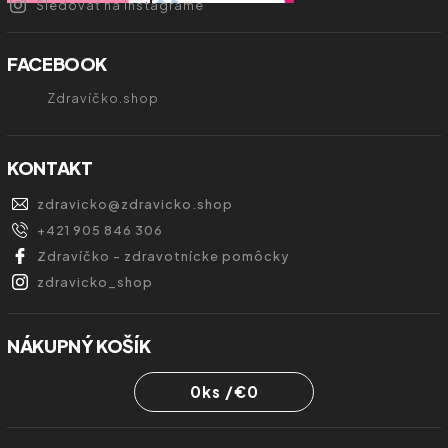
Sledovať na Instagrame
FACEBOOK
Zdravíčko.shop
KONTAKT
zdravicko
@
zdravicko.shop
+421 905 846 306
Zdravíčko - zdravotnícke pomôcky
zdravicko_shop
NÁKUPNÝ KOŠÍK
0
ks /
€0