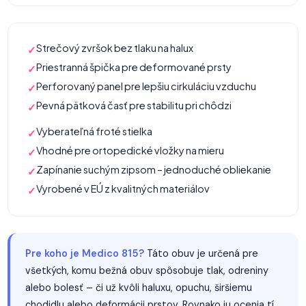
Strečový zvršok bez tlaku na halux
✓
Priestranná špička pre deformované prsty
✓
Perforovaný panel pre lepšiu cirkuláciu vzduchu
✓
Pevná pätková časť pre stabilitu pri chôdzi
✓
Vyberateľná froté stielka
✓
Vhodné pre ortopedické vložky na mieru
✓
Zapínanie suchým zipsom – jednoduché obliekanie
✓
Vyrobené v EÚ z kvalitných materiálov
✓
Pre koho je Medico 815?
Táto obuv je určená pre
všetkých, komu bežná obuv spôsobuje tlak, odreniny
alebo bolesť – či už kvôli haluxu, opuchu, širšiemu
chodidlu alebo deformácii prstov. Rovnako ju ocenia tí,