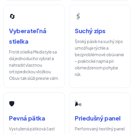
🔄
🖇️
Vyberateľná
Suchý zips
stielka
Široký pásik na suchý zips
umožňuje rýchle a
Froté stielka Medistyle sa
bezproblémové obúvanie
dá jednoducho vybrať a
– praktické najmä pri
nahradiť vlastnou
obmedzenom pohybe
ortopedickou vložkou.
rúk.
Obuv tak slúži presne vám.
🛡️
🌬️
Pevná pätka
Priedušný panel
Vystužená pätková časť
Perforovaný textilný panel