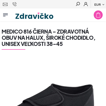
EUR
Hľadať
MEDICO 816 ČIERNA – ZDRAVOTNÁ
OBUV NA HALUX, ŠIROKÉ CHODIDLO,
UNISEX VEĽKOSTI 38–45