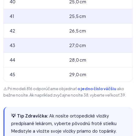
40
25,0 cm
41
25,5 cm
42
26,5 cm
43
27,0 cm
44
28,0 cm
45
29,0 cm
⚠️ Pri modeli 816 odporúčame objednať
o jedno číslo väčšiu
ako
bežne nosíte. Ak napríklad zvyčajne nosíte 38, vyberte veľkosť 39.
💡 Tip Zdravíčka:
Ak nosíte ortopedické vložky
predpísané lekárom, vyberte pôvodnú froté stielku
Medistyle a vložte svoje vložky priamo do topánky.