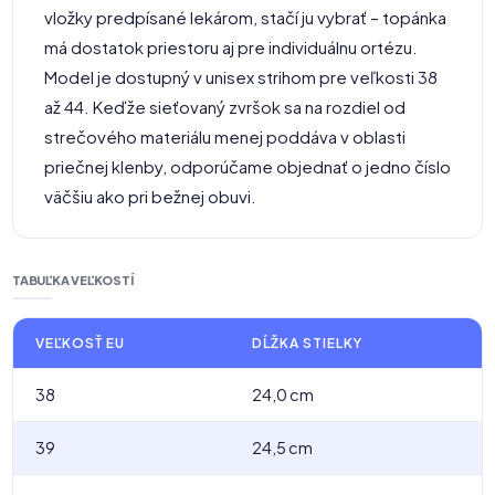
vložky predpísané lekárom, stačí ju vybrať – topánka
má dostatok priestoru aj pre individuálnu ortézu.
Model je dostupný v unisex strihom pre veľkosti 38
až 44. Keďže sieťovaný zvršok sa na rozdiel od
strečového materiálu menej poddáva v oblasti
priečnej klenby, odporúčame objednať o jedno číslo
väčšiu ako pri bežnej obuvi.
TABUĽKA VEĽKOSTÍ
VEĽKOSŤ EU
DĹŽKA STIELKY
38
24,0 cm
39
24,5 cm