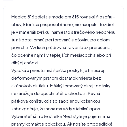
Medico 816 zdieľa s modelom 815 rovnakú filozofiu –
obuv, ktorá sa prispôsobí nohe, nie naopak. Rozdiel
je v materiáli zvršku: namiesto strečového neoprénu
tu nájdete jemnú perforovanú sieťovinu po celom
povrchu. Vzduch prúdi zvnútra von bez prerušenia,
čo oceníte najmä v teplejších mesiacoch alebo pri
dlhšej chôdzi.
Vysoká a priestranná špička poskytuje haluxu aj
deformovaným prstom dostatok miesta bez
akéhokoľvek tlaku. Mäkký lemovaný okraj topánky
nezarežuje do opuchnutého chodidla. Pevná
pätková konštrukcia so zaoblenou koženkou
zabezpečuje, že noha má vždy stabilnú oporu.
Vyberateľná froté stielka Medistyle je príjemná na
priamy kontakt s pokožkou. Ak nosíte ortopedické