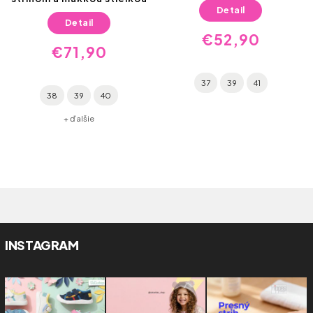
Detail
Detail
€52,90
€71,90
37
39
41
38
39
40
+ ďalšie
INSTAGRAM