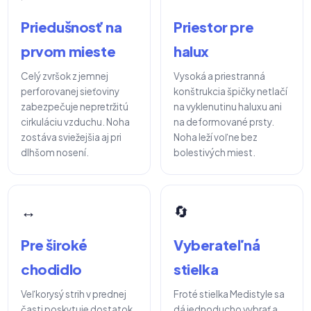
Priedušnosť na
Priestor pre
prvom mieste
halux
Celý zvršok z jemnej
Vysoká a priestranná
perforovanej sieťoviny
konštrukcia špičky netlačí
zabezpečuje nepretržitú
na vyklenutinu haluxu ani
cirkuláciu vzduchu. Noha
na deformované prsty.
zostáva sviežejšia aj pri
Noha leží voľne bez
dlhšom nosení.
bolestivých miest.
↔️
🔄
Pre široké
Vyberateľná
chodidlo
stielka
Veľkorysý strih v prednej
Froté stielka Medistyle sa
časti poskytuje dostatok
dá jednoducho vybrať a