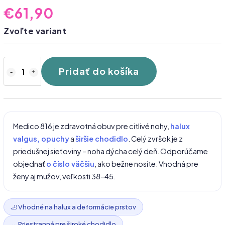
€61,90
Zvoľte variant
Pridať do košíka
Medico 816 je zdravotná obuv pre citlivé nohy,
halux
valgus, opuchy
a
širšie chodidlo
. Celý zvršok je z
priedušnej sieťoviny – noha dýcha celý deň. Odporúčame
objednať
o číslo väčšiu
, ako bežne nosíte. Vhodná pre
ženy aj mužov, veľkosti 38–45.
🦶 Vhodné na halux a deformácie prstov
↔️ Priestranná pre široké chodidlo