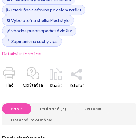
🌬️ Priedušná sieťovina po celom zvršku
🔄 Vyberateľná stielka Medistyle
🩹 Vhodné pre ortopedické vložky
🖇️ Zapínanie na suchý zips
Detailné informácie
Tlač
Opýtať sa
Strážiť
Zdieľať
Popis
Podobné (7)
Diskusia
Ostatné informácie