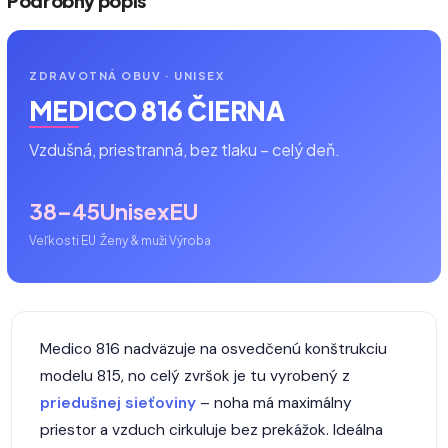
Podrobný popis
ZDRAVOTNÁ OBUV · UNISEX
MEDICO 816 ČIERNA
Vzdušná, priestranná, bez tlaku – celý deň.
38–45
Unisex
EU
Veľkosti EU
Ženy & muži
Výroba
Medico 816 nadväzuje na osvedčenú konštrukciu
modelu 815, no celý zvršok je tu vyrobený z
priedušnej sieťoviny
– noha má maximálny
priestor a vzduch cirkuluje bez prekážok. Ideálna