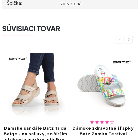
Špička
:
zatvorená
SÚVISIACI TOVAR
Previous
Next
mske sandále Batz Tilda
Dámske zdravotné šľapky
Páns
ge - na halluxy, so širším
Batz Zamira Festival
Zeu
rihom a mäkkou stielkou
poho