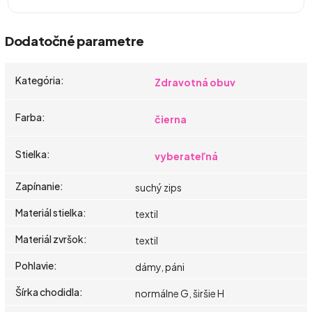
Dodatočné parametre
Kategória
:
Zdravotná obuv
Farba
:
čierna
Stielka
:
vyberateľná
Zapínanie
:
suchý zips
Materiál stielka
:
textil
Materiál zvršok
:
textil
Pohlavie
:
dámy, páni
Šírka chodidla
:
normálne G, širšie H