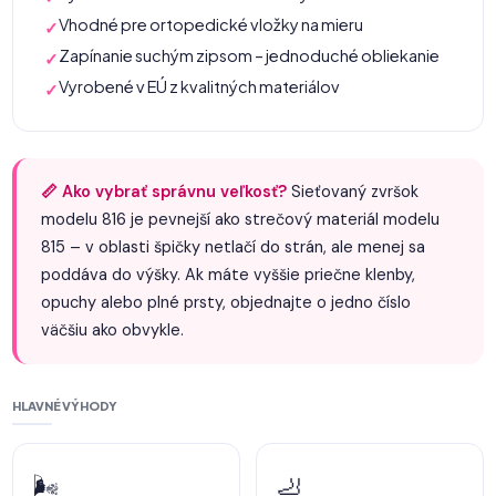
Vhodné pre ortopedické vložky na mieru
✓
Zapínanie suchým zipsom – jednoduché obliekanie
✓
Vyrobené v EÚ z kvalitných materiálov
✓
📏 Ako vybrať správnu veľkosť?
Sieťovaný zvršok
modelu 816 je pevnejší ako strečový materiál modelu
815 – v oblasti špičky netlačí do strán, ale menej sa
poddáva do výšky. Ak máte vyššie priečne klenby,
opuchy alebo plné prsty, objednajte o jedno číslo
väčšiu ako obvykle.
HLAVNÉ VÝHODY
🌬️
🦶