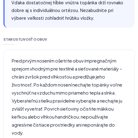
Vďaka dostatočnej hĺbke vnútra topánka drží rovnako
dobre aj s individuálnou ortézou. Nezabudnite pri
výbere veľkosti zohľadniť hrúbku vložky.
STAROSTLIVOSŤ O OBUV
Pred prvým nosením ošetrite obuv impregnačným
sprejom vhodným pre textilné a sieťované materiály –
chráni zvršok pred vlhkosťou a predlžuje jeho
životnosť. Po každom nosení nechajte topánky voľne
vyschnúť na vzduchu mimo priameho tepla a slnka.
Vyberateľnú stielku pravidelne vyberajte a nechajte ju
zvlášť vyvetrať. Povrch sieťoviny očistite mäkkou
kefkou alebo vlhkou handričkou; nepoužívajte
agresívne čistiace prostriedky ani neponárajte do
vody.