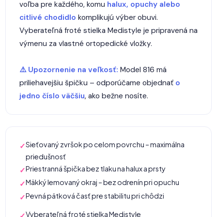
voľba pre každého, komu
halux, opuchy alebo
citlivé chodidlo
komplikujú výber obuvi.
Vyberateľná froté stielka Medistyle je pripravená na
výmenu za vlastné ortopedické vložky.
⚠️ Upozornenie na veľkosť:
Model 816 má
priliehavejšiu špičku – odporúčame objednať
o
jedno číslo väčšiu
, ako bežne nosíte.
Sieťovaný zvršok po celom povrchu – maximálna
✓
priedušnosť
Priestranná špička bez tlaku na halux a prsty
✓
Mäkký lemovaný okraj – bez odrenín pri opuchu
✓
Pevná pätková časť pre stabilitu pri chôdzi
✓
Vyberateľná froté stielka Medistyle
✓