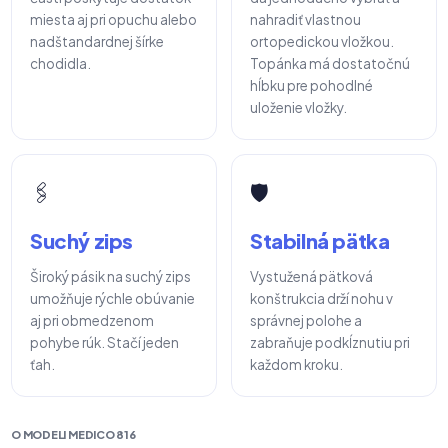
miesta aj pri opuchu alebo
nahradiť vlastnou
nadštandardnej šírke
ortopedickou vložkou.
chodidla.
Topánka má dostatočnú
hĺbku pre pohodlné
uloženie vložky.
🖇️
🛡️
Suchý zips
Stabilná pätka
Široký pásik na suchý zips
Vystužená pätková
umožňuje rýchle obúvanie
konštrukcia drží nohu v
aj pri obmedzenom
správnej polohe a
pohybe rúk. Stačí jeden
zabraňuje podkĺznutiu pri
ťah.
každom kroku.
O MODELI MEDICO 816