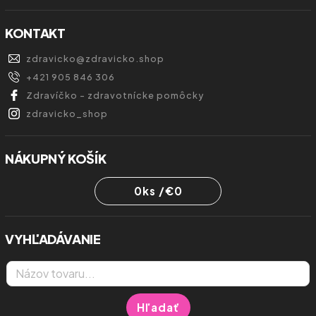
KONTAKT
zdravicko
@
zdravicko.shop
+421 905 846 306
Zdravíčko - zdravotnícke pomôcky
zdravicko_shop
NÁKUPNÝ KOŠÍK
0
ks /
€0
VYHĽADÁVANIE
Hľadať