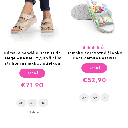
Dámske sandále Batz Tilda
Dámske zdravotné šľapky
Beige - na halluxy, so širším
Batz Zamira Festival
strihom a mäkkou stielkou
Detail
Detail
€52,90
€71,90
37
39
41
38
39
40
+ ďalšie