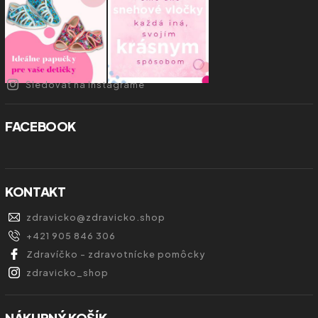
Sledovať na Instagrame
FACEBOOK
KONTAKT
zdravicko
@
zdravicko.shop
+421 905 846 306
Zdravíčko - zdravotnícke pomôcky
zdravicko_shop
NÁKUPNÝ KOŠÍK