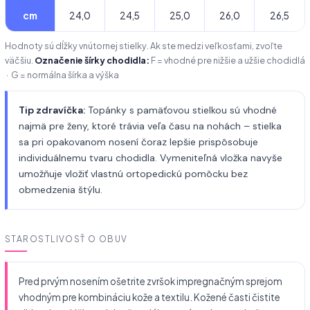
cm
24,0
24,5
25,0
26,0
26,5
Hodnoty sú dĺžky vnútornej stielky. Ak ste medzi veľkosťami, zvoľte
väčšiu.
Označenie šírky chodidla:
F = vhodné pre nižšie a užšie chodidlá
· G = normálna šírka a výška
Tip zdravíčka:
Topánky s pamäťovou stielkou sú vhodné
najmä pre ženy, ktoré trávia veľa času na nohách – stielka
sa pri opakovanom nosení čoraz lepšie prispôsobuje
individuálnemu tvaru chodidla. Vymeniteľná vložka navyše
umožňuje vložiť vlastnú ortopedickú pomôcku bez
obmedzenia štýlu.
STAROSTLIVOSŤ O OBUV
Pred prvým nosením ošetrite zvršok impregnačným sprejom
vhodným pre kombináciu kože a textilu. Kožené časti čistite