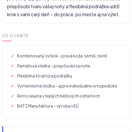
prispôsobí tvaru vašej nohy a flexibilná podrážka udrží
krok s vami celý deň – do práce, po meste aj na výlet.
ČO OCENÍTE
Kombinovaný zvršok – pravá koža, semiš, textil
Pamäťová stielka – prispôsobí sa nohe
Flexibilná štruktúra podrážky
Vymeniteľná vložka – aj pre individuálne ortopedické
Retro silueta v teplých béžových odtieňoch
BATZ Manufaktura – výroba v EÚ