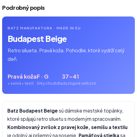
Podrobný popis
BATZ MANUFAKTURA · MADE IN EU
Budapest Beige
Retro silueta. Pravá koža. Pohodlie, ktoré vydrží celý
deň.
Pravá koža
F · G
37–41
+ semiš + textil
šírky chodidla
dostupné veľkosti
Batz Budapest Beige
sú dámske mestské topánky,
ktoré spájajú retro siluetu s moderným spracovaním.
Kombinovaný zvršok z pravej kože, semišu a textilu
je odolný aj príjemný na nosenie.
Pamäťová stielka
sa