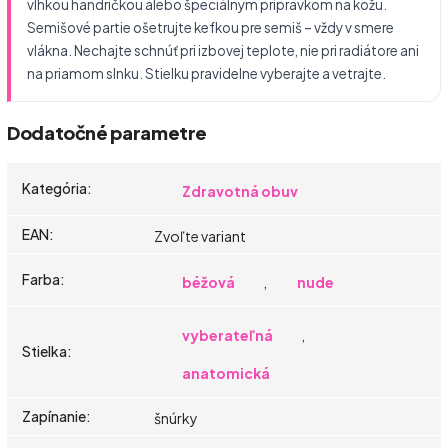
vlhkou handričkou alebo špeciálnym prípravkom na kožu.
Semišové partie ošetrujte kefkou pre semiš – vždy v smere
vlákna. Nechajte schnúť pri izbovej teplote, nie pri radiátore ani
na priamom slnku. Stielku pravidelne vyberajte a vetrajte.
Dodatočné parametre
Kategória
:
Zdravotná obuv
EAN
:
Zvoľte variant
Farba
:
béžová
,
nude
vyberateľná
,
Stielka
:
anatomická
Zapínanie
:
šnúrky