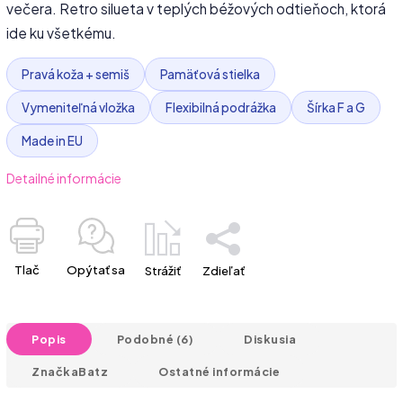
večera. Retro silueta v teplých béžových odtieňoch, ktorá
ide ku všetkému.
Pravá koža + semiš
Pamäťová stielka
Vymeniteľná vložka
Flexibilná podrážka
Šírka F a G
Made in EU
Detailné informácie
Tlač
Opýtať sa
Strážiť
Zdieľať
Popis
Podobné (6)
Diskusia
Značka
Batz
Ostatné informácie