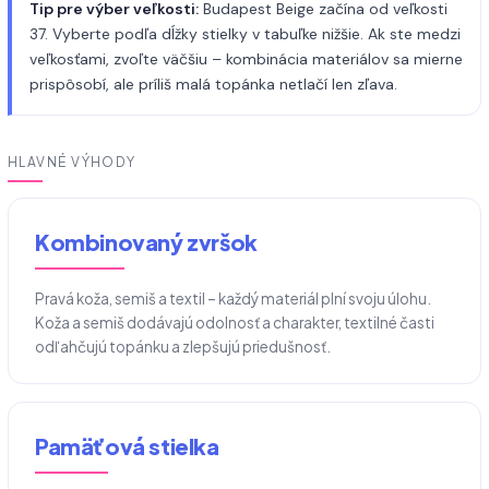
Tip pre výber veľkosti:
Budapest Beige začína od veľkosti
37. Vyberte podľa dĺžky stielky v tabuľke nižšie. Ak ste medzi
veľkosťami, zvoľte väčšiu – kombinácia materiálov sa mierne
prispôsobí, ale príliš malá topánka netlačí len zľava.
HLAVNÉ VÝHODY
Kombinovaný zvršok
Pravá koža, semiš a textil – každý materiál plní svoju úlohu.
Koža a semiš dodávajú odolnosť a charakter, textilné časti
odľahčujú topánku a zlepšujú priedušnosť.
Pamäťová stielka