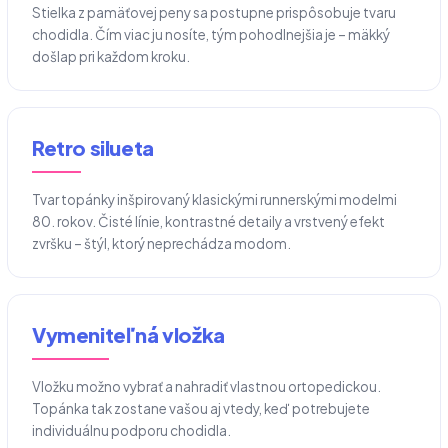
Stielka z pamäťovej peny sa postupne prispôsobuje tvaru
chodidla. Čím viac ju nosíte, tým pohodlnejšia je – mäkký
došlap pri každom kroku.
Retro silueta
Tvar topánky inšpirovaný klasickými runnerskými modelmi
80. rokov. Čisté línie, kontrastné detaily a vrstvený efekt
zvršku – štýl, ktorý neprechádza modom.
Vymeniteľná vložka
Vložku možno vybrať a nahradiť vlastnou ortopedickou.
Topánka tak zostane vašou aj vtedy, keď potrebujete
individuálnu podporu chodidla.