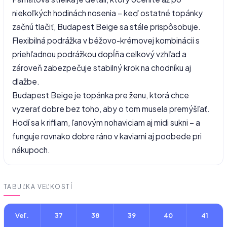
niekoľkých hodinách nosenia – keď ostatné topánky
začnú tlačiť, Budapest Beige sa stále prispôsobuje.
Flexibilná podrážka v béžovo-krémovej kombinácii s
priehľadnou podrážkou dopĺňa celkový vzhľad a
zároveň zabezpečuje stabilný krok na chodníku aj
dlažbe.
Budapest Beige je topánka pre ženu, ktorá chce
vyzerať dobre bez toho, aby o tom musela premýšľať.
Hodí sa k rifliam, ľanovým nohaviciam aj midi sukni – a
funguje rovnako dobre ráno v kaviarni aj poobede pri
nákupoch.
TABUĽKA VEĽKOSTÍ
Veľ.
37
38
39
40
41