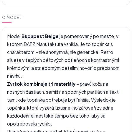
O MODELI
Model
Budapest Beige
je pomenovaný po meste, v
ktorom BATZ Manufaktura vznikla. Je to topánka s
charakterom – nie anonymná, nie generická. Retro
silueta v teplých béžových odtieňoch s kontrastnými
krémovými a strieborným detailmi hovorí o precíznom
návrhu.
Zvršok kombinuje tri materiály
– pravú kožu na
nosných častiach, semiš na spodných partiách a textil
tam, kde topánka potrebuje byť ľahšia. Výsledok je
topánka, ktorá vyzerá luxusne, no zároveň zvládne
každodenné mestské tempo bez toho, aby sa
opotrebovala rýchlo.
Pamäťová stielka je detail, ktorý oceníte až po