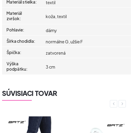
Materiál stielka
:
textil
Materiál
koža, textil
zvršok
:
Pohlavie
:
dámy
Šírka chodidla
:
normálne G, užšie F
Špička
:
zatvorená
Výška
3 cm
podpätku
:
SÚVISIACI TOVAR
Previous
Next