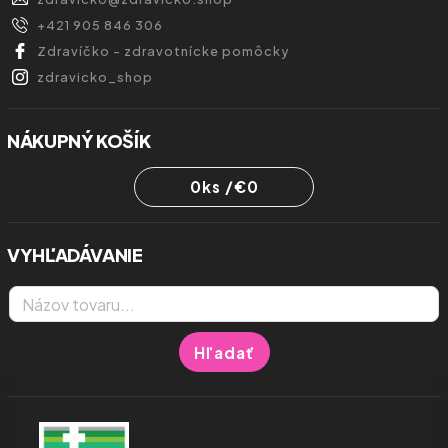
+421 905 846 306
Zdravíčko - zdravotnícke pomôcky
zdravicko_shop
NÁKUPNÝ KOŠÍK
0
ks /
€0
VYHĽADÁVANIE
Hľadať