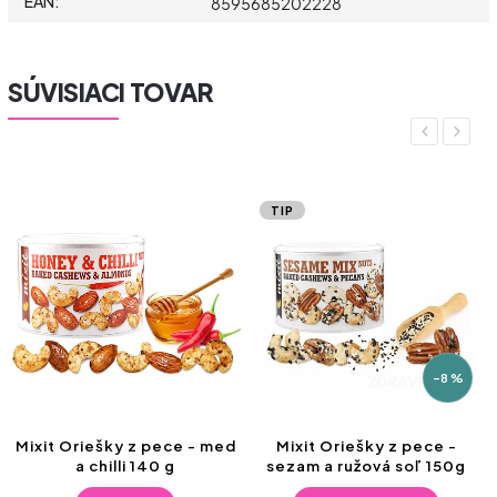
EAN
:
8595685202228
SÚVISIACI TOVAR
Previous
Next
TIP
–8 %
Mixit Oriešky z pece - med
Mixit Oriešky z pece -
a chilli 140 g
sezam a ružová soľ 150g