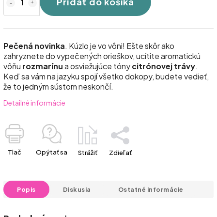
Pridať do košíka
Pečená novinka
. Kúzlo je vo vôni! Ešte skôr ako
zahryznete do vypečených orieškov, ucítite aromatickú
vôňu
rozmarínu
a osviežujúce tóny
citrónovej trávy
.
Keď sa vám na jazyku spojí všetko dokopy, budete vedieť,
že to jedným sústom neskončí.
Detailné informácie
Tlač
Opýtať sa
Strážiť
Zdieľať
Popis
Diskusia
Ostatné informácie