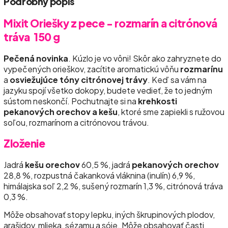
Podrobný popis
Mixit Oriešky z pece - rozmarín a citrónová
tráva 150 g
Pečená novinka
. Kúzlo je vo vôni! Skôr ako zahryznete do
vypečených orieškov, zacítite aromatickú vôňu
rozmarínu
a
osviežujúce tóny citrónovej trávy
. Keď sa vám na
jazyku spojí všetko dokopy, budete vedieť, že to jedným
sústom neskončí. Pochutnajte si na
krehkosti
pekanových orechov a kešu
, ktoré sme zapiekli s ružovou
soľou, rozmarínom a citrónovou trávou.
Zloženie
Jadrá
kešu orechov
60,5 %, jadrá
pekanových orechov
28,8 %, rozpustná čakanková vláknina (inulín) 6,9 %,
himálajska soľ 2,2 %, sušený rozmarín 1,3 %, citrónová tráva
0,3 %.
Môže obsahovať stopy lepku, iných škrupinových plodov,
arašidov, mlieka, sézamu a sóje. Môže obsahovať časti