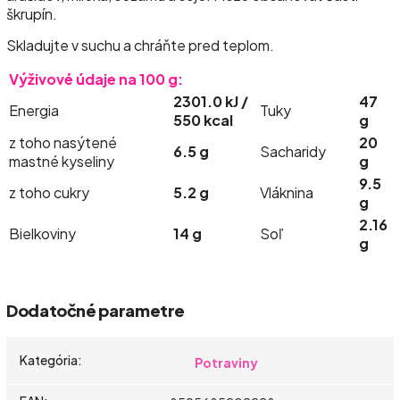
škrupín.
Skladujte v suchu a chráňte pred teplom.
Výživové údaje na 100 g:
2301.0 kJ /
47
Energia
Tuky
550 kcal
g
z toho nasýtené
20
6.5 g
Sacharidy
mastné kyseliny
g
9.5
z toho cukry
5.2 g
Vláknina
g
2.16
Bielkoviny
14 g
Soľ
g
Dodatočné parametre
Kategória
:
Potraviny