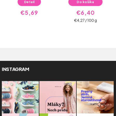
Detail
Do košíka
€5,69
€6,40
€4,27 / 100 g
INSTAGRAM