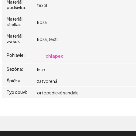
Materiál
textil
podšívka
:
Materiál
koža
stielka
:
Materiál
koža, textil
zvršok
:
Pohlavie
:
chlapec
Sezóna
:
leto
Špička
:
zatvorená
Typ obuvi
:
ortopedické sandále