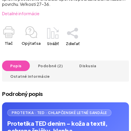
povrchu. Veľkosti 27–36.
Detailné informácie
Tlač
Opýtať sa
Strážiť
Zdieľať
Popis
Podobné (2)
Diskusia
Ostatné informácie
Podrobný popis
PROTETIKA · TED · CHLAPČENSKÉ LETNÉ SANDÁLE
Protetika TED denim – koža a textil,
ochrana špičky, klenba