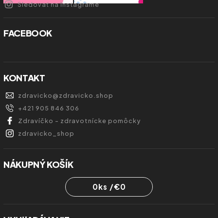
Sledovať na Instagrame
FACEBOOK
KONTAKT
zdravicko
@
zdravicko.shop
+421 905 846 306
Zdravíčko - zdravotnícke pomôcky
zdravicko_shop
NÁKUPNÝ KOŠÍK
0
ks /
€0