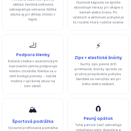
Gumová kapsula na špičke
základ, textilná sieťovina
absorbuje nárazy pri okope o
zabezpečuje vetranie. Nôžka
kameň alebo hranu. Pri
dýcha aj pri dlhšej chôdzi v
výletoch a aktívnom pohybe je
teple.
to rozdiel, ktorý rodičia ocenia.
🦶
⚡
Podpora klenby
Zips + elastické šnúrky
Kožená stielka s anatomickým
Suchý zips pevne drží
tvarovaním jemne podporuje
priehlavok, šnúrky vpredu sa
klenbu chodidla. Klenba sa u
pružne prispôsobia pohybu.
detí buduje pomaly – každá
Sandále sa nerozídu ani pri
hodina v správnej obuvi na
behu alebo skákaní.
tom záleží.
🧲
🏔️
Pevný opätok
Športová podrážka
Tuhá pätová časť zabraňuje
Výrazne profilovaná podrážka
vybočeniu päty dovnútra a