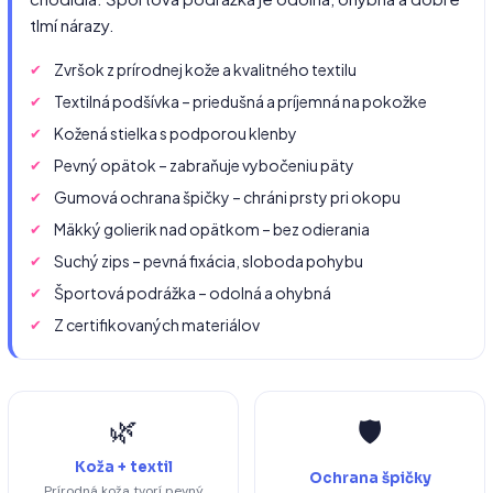
tlmí nárazy.
Zvršok z prírodnej kože a kvalitného textilu
Textilná podšívka – priedušná a príjemná na pokožke
Kožená stielka s podporou klenby
Pevný opätok – zabraňuje vybočeniu päty
Gumová ochrana špičky – chráni prsty pri okopu
Mäkký golierik nad opätkom – bez odierania
Suchý zips – pevná fixácia, sloboda pohybu
Športová podrážka – odolná a ohybná
Z certifikovaných materiálov
🌿
🛡️
Koža + textil
Ochrana špičky
Prírodná koža tvorí pevný