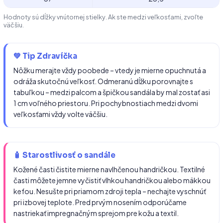
Hodnoty sú dĺžky vnútornej stielky. Ak ste medzi veľkosťami, zvoľte
väčšiu.
💚 Tip Zdravíčka
Nôžku merajte vždy poobede – vtedy je mierne opuchnutá a
odráža skutočnú veľkosť. Odmeranú dĺžku porovnajte s
tabuľkou – medzi palcom a špičkou sandála by mal zostať asi
1 cm voľného priestoru. Pri pochybnostiach medzi dvomi
veľkosťami vždy volte väčšiu.
🧴 Starostlivosť o sandále
Kožené časti čistite mierne navlhčenou handričkou. Textilné
časti môžete jemne vyčistiť vlhkou handričkou alebo mäkkou
kefou. Nesušte pri priamom zdroji tepla – nechajte vyschnúť
pri izbovej teplote. Pred prvým nosením odporúčame
nastriekať impregnačným sprejom pre kožu a textil.