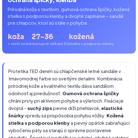
Prírodná koža s textilom, gumová ochrana špičky, kožená
stielka s podporou klenby a dvojité zapínanie – sandál
pre chlapcov, ktorí sú stále v pohybe.
koža
27–36
kožená
+ textil zvršok
dostupné veľkosti EU
stielka s podporou klenby
Protetika TED denim sú chlapčenské letné sandále v
tmavomodrej farbe so svetlými detailmi. Kombinácia
prírodnej kože a kvalitného textilu dáva sandálom
odolnosť aj priedušnosť.
Gumová ochrana špičky
chráni prsty pri aktívnom pohybe a výletoch. Fixácia je
dvojitá –
suchý zips
pevne drží priehlavok,
elastické
šnúrky
vpredu sa prispôsobia pohybu nôžky.
Kožená
stielka s podporou klenby
a pevný opätok zabraňujúci
vybočeniu päty sa starajú o správne postavenie
chodidla. Športová podrážka je odolná, ohybná a dobre