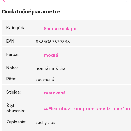
Dodatočné parametre
Kategória
:
Sandále chlapci
EAN
:
8585063879333
Farba
:
modrá
Noha
:
normálna, širšia
Päta
:
spevnená
Stielka
:
tvarovaná
Štýl
👟 Flexi obuv - kompromis medzi barefoo
obúvania
:
Zapínanie
:
suchý zips