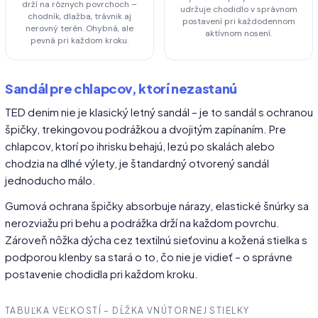
drží na rôznych povrchoch –
udržuje chodidlo v správnom
chodník, dlažba, trávnik aj
postavení pri každodennom
nerovný terén. Ohybná, ale
aktívnom nosení.
pevná pri každom kroku.
Sandál pre chlapcov, ktorí nezastanú
TED denim nie je klasický letný sandál – je to sandál s ochranou
špičky, trekingovou podrážkou a dvojitým zapínaním. Pre
chlapcov, ktorí po ihrisku behajú, lezú po skalách alebo
chodzia na dlhé výlety, je štandardný otvorený sandál
jednoducho málo.
Gumová ochrana špičky absorbuje nárazy, elastické šnúrky sa
nerozviažu pri behu a podrážka drží na každom povrchu.
Zároveň nôžka dýcha cez textilnú sieťovinu a kožená stielka s
podporou klenby sa stará o to, čo nie je vidieť – o správne
postavenie chodidla pri každom kroku.
TABUĽKA VEĽKOSTÍ – DĹŽKA VNÚTORNEJ STIELKY