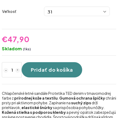
Veľkosť
€47,90
Skladom
(1 ks)
Pridať do košíka
Chlapčenské letné sandále Protetika TED denim v tmavomodrej
farbe z
prírodnej kože a textilu
.
Gumová ochrana špičky
chráni
prsty pri aktívnom pohybe. Zapínanie na
suchý zips
drží
priehlavok,
elastické šnúrky
sa prispôsobia pohybu nôžky.
Kožená stielka s podporou klenby
a pevný opätok zabezpečujú
správne postavenie chodidla. Športová podrážka drží na každom