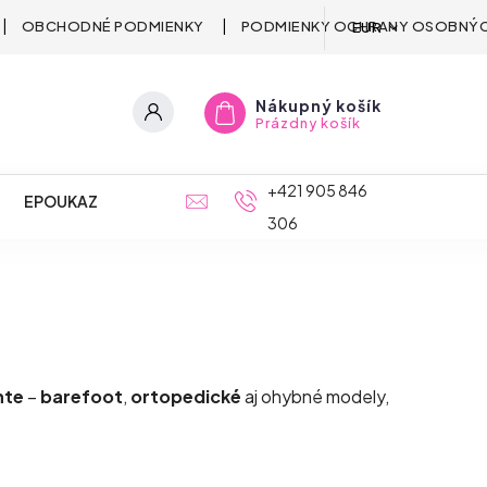
OBCHODNÉ PODMIENKY
PODMIENKY OCHRANY OSOBNÝC
EUR
Nákupný košík
Prázdny košík
+421 905 846
EPOUKAZ
306
nte
–
barefoot
,
ortopedické
aj ohybné modely,