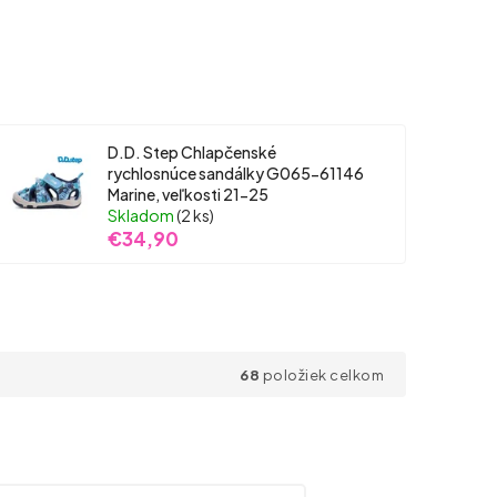
D.D. Step Chlapčenské
rychlosnúce sandálky G065-61146
Marine, veľkosti 21-25
Skladom
(2 ks)
€34,90
68
položiek celkom