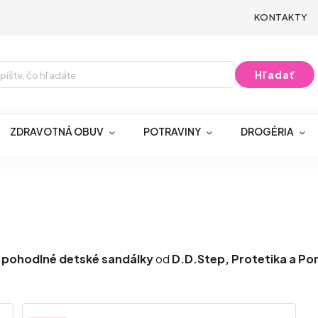
KONTAKTY
Hľadať
ZDRAVOTNÁ OBUV
POTRAVINY
DROGÉRIA
a
pohodlné detské sandálky
od
D.D.Step, Protetika a Po