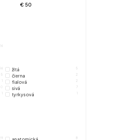
€
50
26
36
5
žltá
5
2
čierna
1
2
fialová
0
7
sivá
1
1
tyrkysová
29
8
anatomická