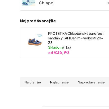
Chlapci
Najpredávanejšie
PROTETIKA Chlapčenské barefoot
sandálky TAFI Denim - veľkosti 20-
33
Skladom
(1 ks)
€36,90
od
Najdrahšie
Najlacnejšie
Najpredávanejšie