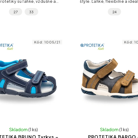
rotetiky sú ľahké, vzdušné a
štýle. Ľahké, flexibilné a ideá
edicky navrhnuté – ideálne na
každodenné letné nosenie
27
33
24
letné dni plné pohybu.
mesta aj škôlky.
Kód:
1005/21
Kód:
1
Skladom
(1 ks)
Skladom
(1 ks)
TETIKA BRUNO Tyrkys –
PROTETIKA BARGO 