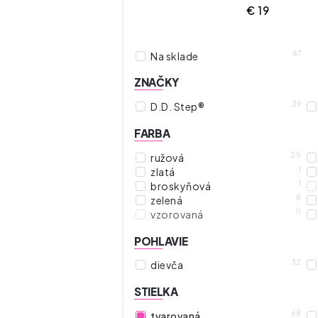
€
19
67
Na sklade
ZNAČKY
39
D.D. Step®
FARBA
25
ružová
1
zlatá
1
broskyňová
8
zelená
0
vzorovaná
POHLAVIE
32
dievča
STIELKA
68
tvarovaná