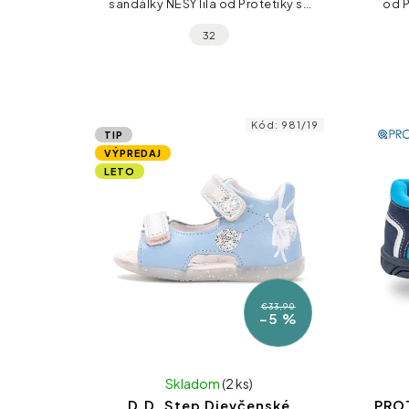
sandálky NESY lila od Protetiky sú
od P
skvelou voľbou pre všetky malé
ortop
32
parádnice, ktoré potrebujú istý
krok počas letných...
Kód:
981/19
TIP
VÝPREDAJ
LETO
€33,90
–5 %
Skladom
(2 ks)
D.D. Step Dievčenské
PRO