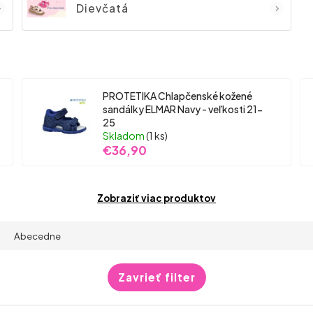
Dievčatá
PROTETIKA Chlapčenské kožené
sandálky ELMAR Navy - veľkosti 21-
25
Skladom
(1 ks)
€36,90
Zobraziť viac produktov
Abecedne
Zavrieť filter