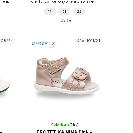
lne na
chvíľu. Ľahké, ohybné a pripravené
 do
na každý krok!
19
21
22
+ ďalšie
008/24
Kód:
1011/24
Skladom
(1 ks)
–
PROTETIKA NINA Pink –