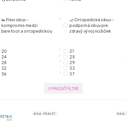
61
👟 Flexi obuv -
🦶 Ortopedická obuv -
kompromis medzi
podporná obuv pre
barefoot a ortopedickou
zdravý vývoj nožičiek
13
20
21
23
24
25
9
28
29
7
32
33
4
36
37
VYMAZAŤ FILTRE
Kód:
954/27
Kód: