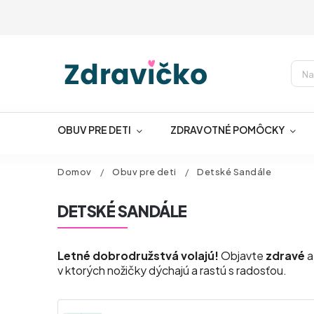
OBUV PRE DETI
ZDRAVOTNÉ POMÔCKY
Domov
/
Obuv pre deti
/
Detské Sandále
DETSKÉ SANDÁLE
Letné dobrodružstvá volajú!
Objavte
zdravé
v ktorých nožičky dýchajú a rastú s radosťou.