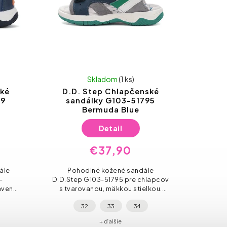
Skladom
(1 ks)
ské
D.D. Step Chlapčenské
29
sandálky G103-51795
Bermuda Blue
Detail
€37,90
ále
Pohodlné kožené sandále
–
D.D.Step G103-51795 pre chlapcov
avené
s tvarovanou, mäkkou stielkou.
tvá.
Ľahké, ohybné a ideálne na letné
32
33
34
es!
dni.
+ ďalšie