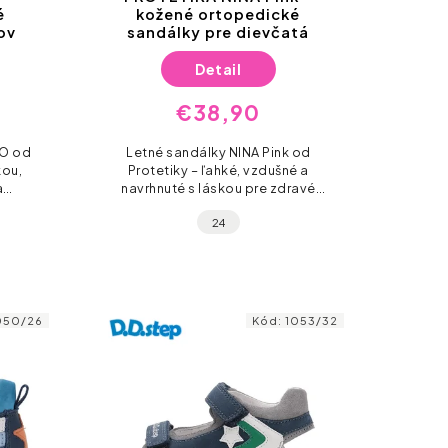
é
kožené ortopedické
ov
sandálky pre dievčatá
Detail
€38,90
NO od
Letné sandálky NINA Pink od
kou,
Protetiky – ľahké, vzdušné a
a
navrhnuté s láskou pre zdravé
mi.
nožičky malých princezien.
24
!
050/26
Kód:
1053/32