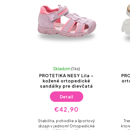
Skladom
(1 ks)
PROTETIKA NESY Lila –
PRO
kožené ortopedické
ort
sandálky pre dievčatá
Detail
€42,90
Stabilita, pohodlie a športový
Tre
dizajn v jednom! Ortopedické
ktoré