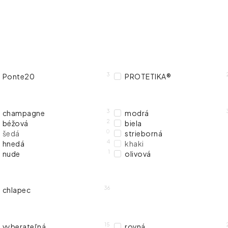
3
Ponte20
PROTETIKA®
3
champagne
modrá
2
béžová
biela
0
šedá
strieborná
4
hnedá
khaki
1
nude
olivová
36
chlapec
15
vyberateľná
rovná