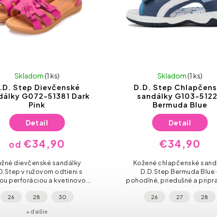
Skladom
(1 ks)
Skladom
(1 ks)
.D. Step Dievčenské
D.D. Step Chlapčen
dálky G072-51381 Dark
sandálky G103-512
Pink
Bermuda Blue
Detail
Detail
€34,90
€34,90
od
žné dievčenské sandálky
Kožené chlapčenské sand
D.Step v ružovom odtieni s
D.D.Step Bermuda Blue 
ou perforáciou a kvetinovou
pohodlné, priedušné a pripr
kou. Ideálne na leto pre malé
na všetky letné dobrodružs
26
28
30
26
27
28
slečny.
Objednajte si ich ešte dn
+ ďalšie