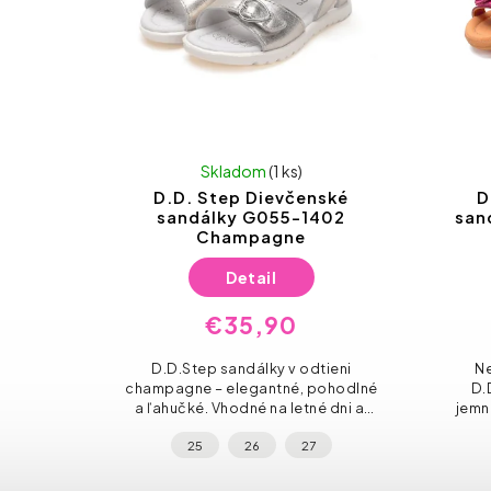
Skladom
(1 ks)
D.D. Step Dievčenské
D
sandálky G055-1402
san
Champagne
Detail
€35,90
D.D.Step sandálky v odtieni
Ne
champagne – elegantné, pohodlné
D.
a ľahučké. Vhodné na letné dni aj
jemn
slávnostné príležitosti.
výšiv
25
26
27