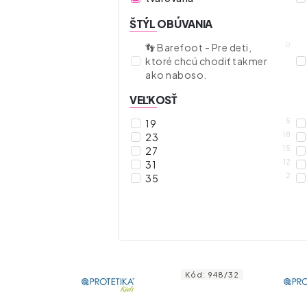
ŠTÝL OBÚVANIA
0
👣 Barefoot - Pre deti,
ktoré chcú chodiť takmer
ako naboso.
VEĽKOSŤ
5
19
18
23
15
27
12
31
2
35
Kód:
948/32