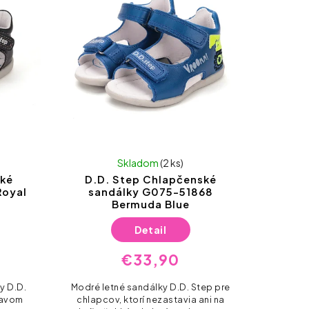
Skladom
(2 ks)
ské
D.D. Step Chlapčenské
Royal
sandálky G075-51868
Bermuda Blue
Detail
€33,90
y D.D.
Modré letné sandálky D.D. Step pre
ravom
chlapcov, ktorí nezastavia ani na