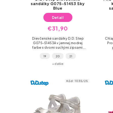
sandálky G075-51453 Sky
Blue
s
Detail
€31,90
Dievčenské sandálky D.D. Step
Chla
G075-51453A v jemnej modrej
Pro
farbe s dvomi suchými zipsami.
Ľahké, ohybné a ideálne na leto –
pr
19
20
21
pre pohodlie aj slobodu pohybu.
+ ďalšie
Kód:
1035/25