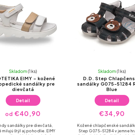
Skladom
(1 ks)
Skladom
(1 ks)
TETIKA EIMY – kožené
D.D. Step Chlapčen
opedické sandálky pre
sandálky G075-51284 
dievčatá
Blue
Detail
Detail
€40,90
€34,90
od
ndy sandálky pre dievčatá,
Kožené chlapčenské sandálk
 milujú štýl aj pohodlie. EIMY
Step G075-51284 v jemne h