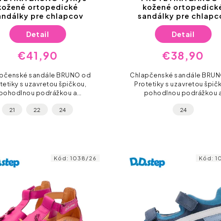
kožené ortopedické
kožené ortopedick
andálky pre chlapcov
sandálky pre chlapc
Detail
Detail
€41,90
€38,90
pčenské sandále BRUNO od
Chlapčenské sandále BRU
tetiky s uzavretou špičkou,
Protetiky s uzavretou špič
pohodlnou podrážkou a
pohodlnou podrážkou 
aktickými suchými zipsami.
praktickými suchými zipsa
21
22
24
24
Skvelé na letné výpravy!
Skvelé na letné výpravy
Kód:
1038/26
Kód:
1