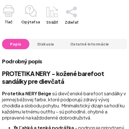
Tlač
Opýtať sa
Strážiť
Zdieľať
Popis
Diskusia
Ostatné informácie
Podrobný popis
PROTETIKA NERY - kožené barefoot
sandálky pre dievčatá
Protetika NERY Beige
sú dievčenské barefoot sandálky v
jemnej béžovej farbe, ktoré podporujú zdravý vývoj
chodidla a slobodu pohybu. Minimalistický dizajn sa hodí ku
každému letnému outfitu – sú pohodlné, ohybné a
pripravené na každodenné dobrodružstvá.
👣
Ľahká a tenká podrážka
– podporuje prirodzený