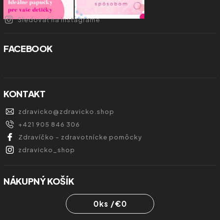
Sledovať na Instagrame
FACEBOOK
KONTAKT
zdravicko
@
zdravicko.shop
+421 905 846 306
Zdravíčko - zdravotnícke pomôcky
zdravicko_shop
NÁKUPNÝ KOŠÍK
0
ks /
€0