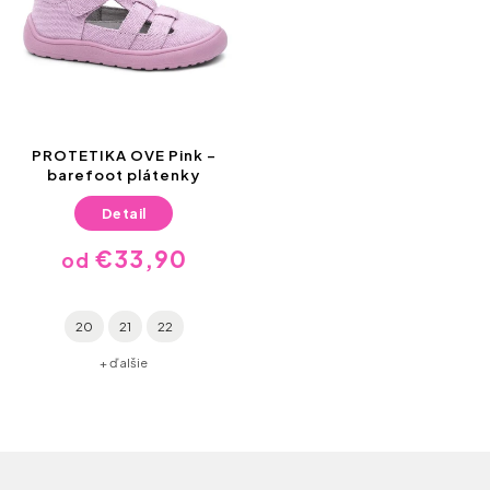
PROTETIKA OVE Pink –
barefoot plátenky
Detail
€33,90
od
20
21
22
+ ďalšie