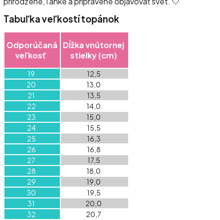
prirodzené, ľahké a pripravené objavovať svet. 🤍
Tabuľka veľkostí topánok
Odporúčaná
Dĺžka vnútornej
veľkosť
stielky (cm)
19
12,5
20
13,0
21
13,5
22
14,0
23
15,0
24
15,5
25
16,3
26
16,8
27
17,5
28
18,0
29
19,0
30
19,5
31
20,0
32
20,7