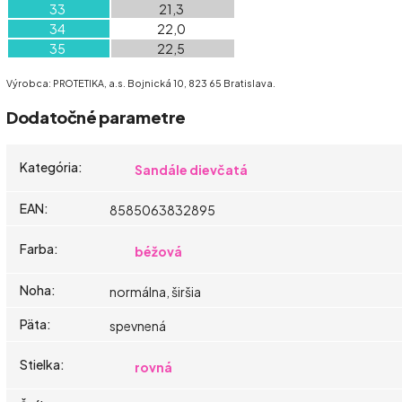
33
21,3
34
22,0
35
22,5
Výrobca: PROTETIKA, a.s. Bojnická 10, 823 65 Bratislava.
Dodatočné parametre
Kategória
:
Sandále dievčatá
EAN
:
8585063832895
Farba
:
béžová
Noha
:
normálna, širšia
Päta
:
spevnená
Stielka
:
rovná