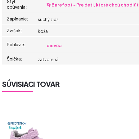
Štýl
👣 Barefoot - Pre deti, ktoré chcú chodiť
obúvania
:
Zapínanie
:
suchý zips
Zvršok
:
koža
Pohlavie
:
dievča
Špička
:
zatvorená
SÚVISIACI TOVAR