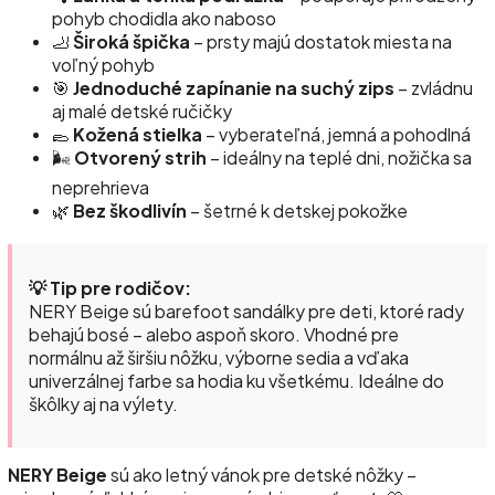
pohyb chodidla ako naboso
🦶
Široká špička
– prsty majú dostatok miesta na
voľný pohyb
🎯
Jednoduché zapínanie na suchý zips
– zvládnu
aj malé detské ručičky
🥿
Kožená stielka
– vyberateľná, jemná a pohodlná
🌬️
Otvorený strih
– ideálny na teplé dni, nožička sa
neprehrieva
🌿
Bez škodlivín
– šetrné k detskej pokožke
💡 Tip pre rodičov:
NERY Beige sú barefoot sandálky pre deti, ktoré rady
behajú bosé – alebo aspoň skoro. Vhodné pre
normálnu až širšiu nôžku, výborne sedia a vďaka
univerzálnej farbe sa hodia ku všetkému. Ideálne do
škôlky aj na výlety.
NERY Beige
sú ako letný vánok pre detské nôžky –