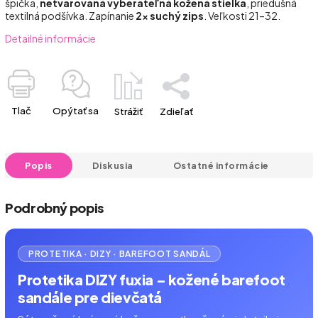
špička,
netvarovaná vyberateľná kožená stielka
, priedušná
textilná podšívka. Zapínanie
2× suchý zips
. Veľkosti 21–32.
Detailné informácie
Tlač
Opýtať sa
Strážiť
Zdieľať
Popis
Diskusia
Ostatné informácie
Podrobný popis
PROTETIKA · DIZY · BAREFOOT SANDÁL
Protetika DIZY fuxia – kožené barefoot
sandále pre dievčatá