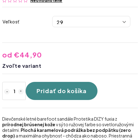
Neohodnotené
Veľkosť
od
€44,90
Zvoľte variant
Pridať do košíka
Dievčenské letné barefoot sandále Protetika DIZY fuxia z
prírodnej brúsenej kože
v sýto ružovej farbe so svetloružovými
detailmi.
Plochá karamelová podrážka bez podpätku (zero
drop)
a maximálna ohybnosť – chôdza ako naboso. Priestranná