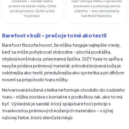
nezávisle – sandál sadne
časť udržuje nôžku v správnom
presne na každú nôžku. Dieťa
postavení a poskytuje jemnú
sa obuje samo, rýchlo a bez
stabilitu – bez obmedzenia
frustrácií.
barefoot flexibility.
Barefoot v koži – prečo je to iné ako textil
Barefoot filozofia hovorí, že nôžka funguje najlepšie vtedy,
keď sa môže pohybovať slobodne – plochá podrážka,
ohybná konštrukcia, priestranná špička. DIZY fuxia to spĺňa a
navyše pridáva prémiový materiál: prírodná brúsená koža je
odolnejšia ako textil, priedušnejšia ako syntetika a pri dlhšom
nosení sa prispôsobí tvaru nôžky.
Netvarovaná kožená stielka neformuje chodidlo do cudzieho
tvaru – nôžka zostáva v kontakte s podložkou tak, ako to má
byť. Výsledok je sandál, ktorý spája barefoot princíp s
trvanlivosťou prémiových kožených materiálov – v sýtej
ružovej farbe, ktorú dievčatá milujú.