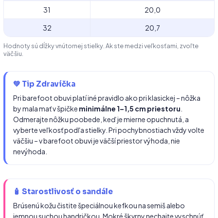
31
20,0
32
20,7
Hodnoty sú dĺžky vnútornej stielky. Ak ste medzi veľkosťami, zvoľte
väčšiu.
💚 Tip Zdravíčka
Pri barefoot obuvi platí iné pravidlo ako pri klasickej – nôžka
by mala mať v špičke
minimálne 1–1,5 cm priestoru
.
Odmerajte nôžku poobede, keď je mierne opuchnutá, a
vyberte veľkosť podľa stielky. Pri pochybnostiach vždy volte
väčšiu – v barefoot obuvi je väčší priestor výhoda, nie
nevýhoda.
🧴 Starostlivosť o sandále
Brúsenú kožu čistite špeciálnou kefkou na semiš alebo
jemnou suchou handričkou. Mokré škvrny nechajte vyschnúť