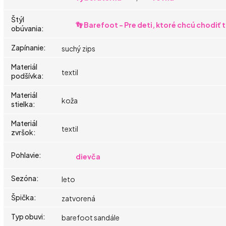
Štýl
👣 Barefoot - Pre deti, ktoré chcú chodiť
obúvania
:
Zapínanie
:
suchý zips
Materiál
textil
podšívka
:
Materiál
koža
stielka
:
Materiál
textil
zvršok
:
Pohlavie
:
dievča
Sezóna
:
leto
Špička
:
zatvorená
Typ obuvi
:
barefoot sandále