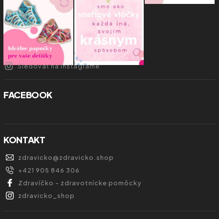
Sledovať na Instagrame
FACEBOOK
KONTAKT
zdravicko
@
zdravicko.shop
+421 905 846 306
Zdravíčko - zdravotnícke pomôcky
zdravicko_shop