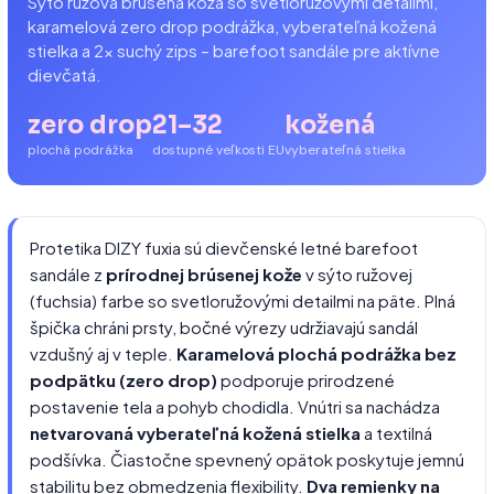
Sýto ružová brúsená koža so svetloružovými detailmi,
karamelová zero drop podrážka, vyberateľná kožená
stielka a 2× suchý zips – barefoot sandále pre aktívne
dievčatá.
zero drop
21–32
kožená
plochá podrážka
dostupné veľkosti EU
vyberateľná stielka
Protetika DIZY fuxia sú dievčenské letné barefoot
sandále z
prírodnej brúsenej kože
v sýto ružovej
(fuchsia) farbe so svetloružovými detailmi na päte. Plná
špička chráni prsty, bočné výrezy udržiavajú sandál
vzdušný aj v teple.
Karamelová plochá podrážka bez
podpätku (zero drop)
podporuje prirodzené
postavenie tela a pohyb chodidla. Vnútri sa nachádza
netvarovaná vyberateľná kožená stielka
a textilná
podšívka. Čiastočne spevnený opätok poskytuje jemnú
stabilitu bez obmedzenia flexibility.
Dva remienky na