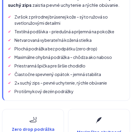
suchý zips
zaistia pevné uchytenie a rýchle obúvanie.
Zvršok z prírodnej brúsenej kože – sýto ružová so
svetloružovými detailmi
Textilná podšívka – priedušná a príjemná na pokožke
Netvarovaná vyberateľná kožená stielka
Plochá podrážka bez podpätku (zero drop)
Maximálne ohybná podrážka – chôdza ako naboso
Priestranná špička pre širšie chodidlo
Čiastočne spevnený opätok – jemná stabilita
2× suchý zips – pevné uchytenie, rýchle obúvanie
Protišmykový dezén podrážky
🦶
🪶
Zero drop podrážka