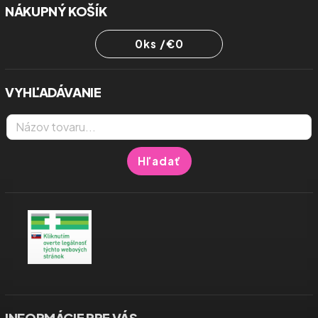
NÁKUPNÝ KOŠÍK
0
ks /
€0
VYHĽADÁVANIE
Hľadať
INFORMÁCIE PRE VÁS