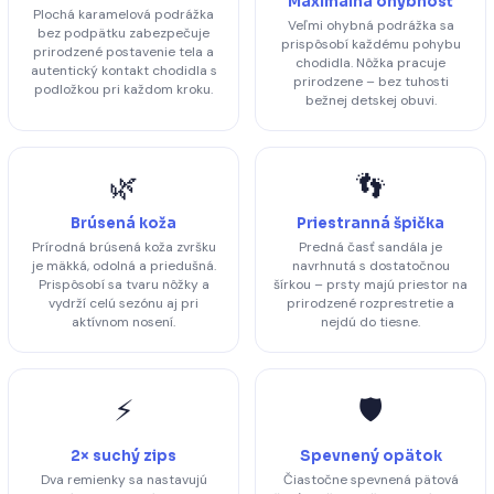
Maximálna ohybnosť
Plochá karamelová podrážka
Veľmi ohybná podrážka sa
bez podpätku zabezpečuje
prispôsobí každému pohybu
prirodzené postavenie tela a
chodidla. Nôžka pracuje
autentický kontakt chodidla s
prirodzene – bez tuhosti
podložkou pri každom kroku.
bežnej detskej obuvi.
🌿
👣
Brúsená koža
Priestranná špička
Prírodná brúsená koža zvršku
Predná časť sandála je
je mäkká, odolná a priedušná.
navrhnutá s dostatočnou
Prispôsobí sa tvaru nôžky a
šírkou – prsty majú priestor na
vydrží celú sezónu aj pri
prirodzené rozprestretie a
aktívnom nosení.
nejdú do tiesne.
⚡
🛡️
2× suchý zips
Spevnený opätok
Dva remienky sa nastavujú
Čiastočne spevnená pätová