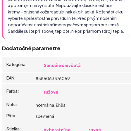
a potom jemne vyčistite. Nepoužívajte klasické leštiace
krémy – brúsená koža reaguje inak ako hladká. Kožená stielku
vyberte a príležitostne prevzdušnite. Pred prvým nosením
odporúčame nastriekať impregnačným sprejom pre semiš.
Sandále sušte pri izbovej teplote, nie pri priamom zdroji tepla.
Dodatočné parametre
Kategória
:
Sandále dievčatá
EAN
:
8585063876059
Farba
:
ružová
Noha
:
normálna, širšia
Päta
:
spevnená
Stielka
:
vyberateľná
,
rovná