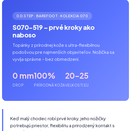
D.D.STEP · BAREFOOT · KOLEKCIA 070
S070-519 – prvé kroky ako
naboso
Topánky z prírodnej kože s ultra-flexibilnou
podošvou pre najmenších objaviteľov. Nožička sa
vyvíja správne – bez obmedzení.
0 mm
100%
20–25
DROP
PRÍRODNÁ KOŽA
VEĽKOSTI EU
Keď malý chodec robí prvé kroky, jeho nožičky
potrebujú priestor, flexibilitu a prirodzený kontakt s