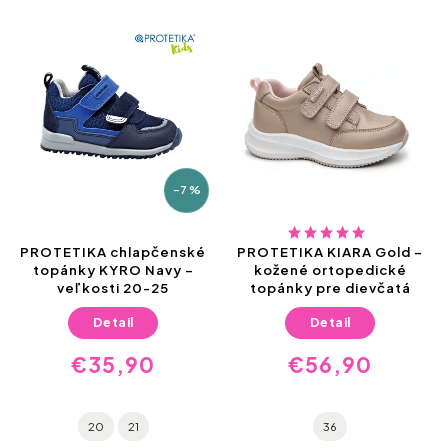
–7 %
PROTETIKA chlapčenské
PROTETIKA KIARA Gold –
topánky KYRO Navy –
kožené ortopedické
veľkosti 20-25
topánky pre dievčatá
Detail
Detail
€35,90
€56,90
20
21
36