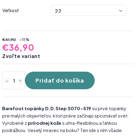
Veľkosť
€41,90
–11 %
€36,90
Zvoľte variant
Pridať do košíka
Barefoot topánky D.D.Step S070-519
sú prvé topánky
pre malých objaviteľov, ktorí práve začínajú spoznávať svet.
Vyrobené z
prírodnej kože
s ultra-flexibilnou a ľahkou
podrážkou. Veselý mravec na boku? Ten ide s ním všade.