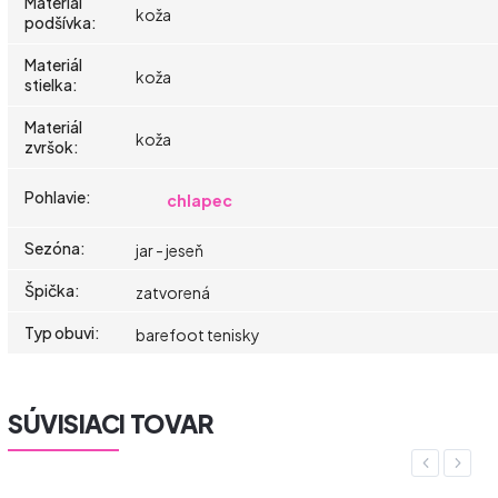
Materiál
koža
podšívka
:
Materiál
koža
stielka
:
Materiál
koža
zvršok
:
Pohlavie
:
chlapec
Sezóna
:
jar - jeseň
Špička
:
zatvorená
Typ obuvi
:
barefoot tenisky
SÚVISIACI TOVAR
Previous
Next