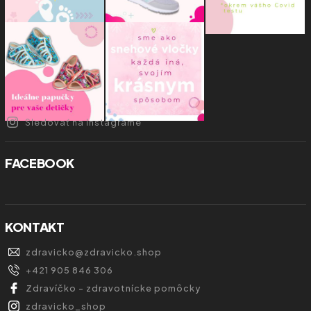
Sledovať na Instagrame
FACEBOOK
KONTAKT
zdravicko
@
zdravicko.shop
+421 905 846 306
Zdravíčko - zdravotnícke pomôcky
zdravicko_shop