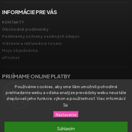
INFORMÁCIE PRE VÁS
KONTAKTY
Obchodné podmienky
Podmienky ochrany osobných údajov
Vrátenie a reklamácia tovaru
Moja objednávka
ePoukaz
PRIJÍMAME ONLINE PLATBY
Používáme cookies, aby sme Vám umožnili pohodlné
prehliadanie webu a vďaka analýze prevádzky webu neustále
zlepšovali jeho funkcie, výkon a použitelnosť. Viac informácií
tu
.
Copyright 2026
Zdravíčko.shop
. Všetky práva vyhradené.
Nastavenie
Vytvořil
Shoptet
| Design
Shoptak.cz.
Súhlasím