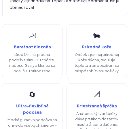
značky je jednoduchá: topánka má nožičke pomáhať, nie ju
obmedzovať.
🦶
🐄
Barefoot filozofia
Prírodná koža
Drop 0 mm a plochá
Zvršok z jemnej prírodnej
podošva simulujú chôdzu
kože dýcha, reguluje
naboso. Svaly a klenba sa
teplotu a pri používaní sa
posilňujú prirodzene.
prispôsobí tvaru nožičky.
🔄
📐
Ultra-flexibilná
Priestranná špička
podošva
Anatomický tvar špičky
dáva prstíkom dostatok
Modrá gumová podošva sa
miesta. Žiadne tlačenie,
ohne do všetkých smerov –