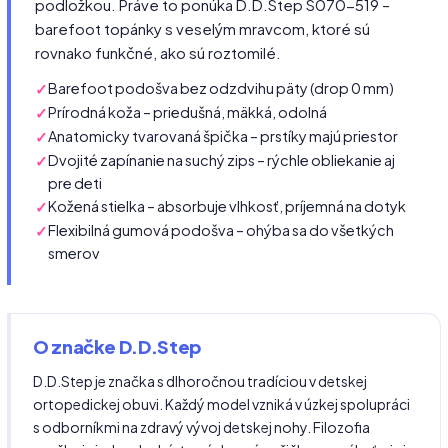
podložkou. Práve to ponúka D.D.Step S070-519 –
barefoot topánky s veselým mravcom, ktoré sú
rovnako funkčné, ako sú roztomilé.
Barefoot podošva bez odzdvihu päty (drop 0 mm)
Prírodná koža – priedušná, mäkká, odolná
Anatomicky tvarovaná špička – prstíky majú priestor
Dvojité zapínanie na suchý zips – rýchle obliekanie aj
pre deti
Kožená stielka – absorbuje vlhkosť, príjemná na dotyk
Flexibilná gumová podošva – ohýba sa do všetkých
smerov
O značke D.D.Step
D.D.Step je značka s dlhoročnou tradíciou v detskej
ortopedickej obuvi. Každý model vzniká v úzkej spolupráci
s odborníkmi na zdravý vývoj detskej nohy. Filozofia