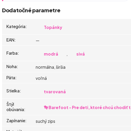
Dodatočné parametre
Kategória
:
Topánky
EAN
:
—
Farba
:
modrá
,
sivá
Noha
:
normálna, širšia
Päta
:
voľná
Stielka
:
tvarovaná
Štýl
👣 Barefoot - Pre deti, ktoré chcú chodiť
obúvania
:
Zapínanie
:
suchý zips