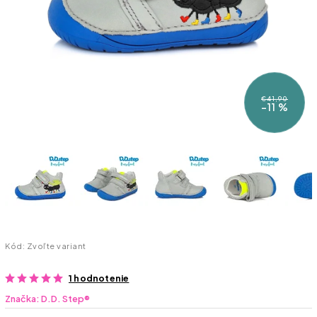
€41,90
–11 %
Kód:
Zvoľte variant
1 hodnotenie
Značka:
D.D. Step®