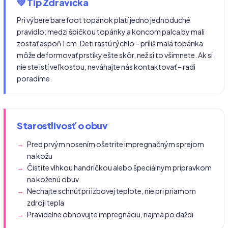
💚 Tip Zdravíčka
Pri výbere barefoot topánok platí jedno jednoduché
pravidlo: medzi špičkou topánky a koncom palca by mali
zostať aspoň 1 cm. Deti rastú rýchlo – príliš malá topánka
môže deformovať prstíky ešte skôr, než si to všimnete. Ak si
nie ste istí veľkosťou, neváhajte nás kontaktovať – radi
poradíme.
Starostlivosť o obuv
Pred prvým nosením ošetrite impregnačným sprejom
na kožu
Čistite vlhkou handričkou alebo špeciálnym prípravkom
na koženú obuv
Nechajte schnúť pri izbovej teplote, nie pri priamom
zdroji tepla
Pravidelne obnovujte impregnáciu, najmä po daždi