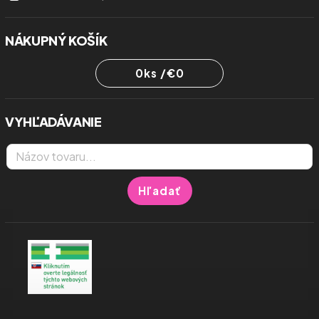
NÁKUPNÝ KOŠÍK
0
ks /
€0
VYHĽADÁVANIE
Hľadať