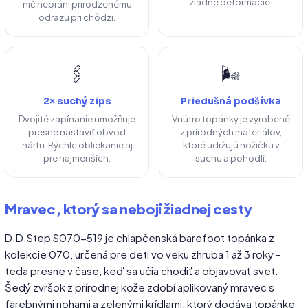
žiadne deformácie.
nič nebráni prirodzenému
odrazu pri chôdzi.
🖇️
🌬️
2× suchý zips
Priedušná podšívka
Dvojité zapínanie umožňuje
Vnútro topánky je vyrobené
presne nastaviť obvod
z prírodných materiálov,
nártu. Rýchle obliekanie aj
ktoré udržujú nožičku v
pre najmenších.
suchu a pohodlí.
Mravec, ktorý sa nebojí žiadnej cesty
D.D.Step S070-519 je chlapčenská barefoot topánka z
kolekcie 070, určená pre deti vo veku zhruba 1 až 3 roky –
teda presne v čase, keď sa učia chodiť a objavovať svet.
Šedý zvršok z prírodnej kože zdobí aplikovaný mravec s
farebnými nohami a zelenými krídlami, ktorý dodáva topánke