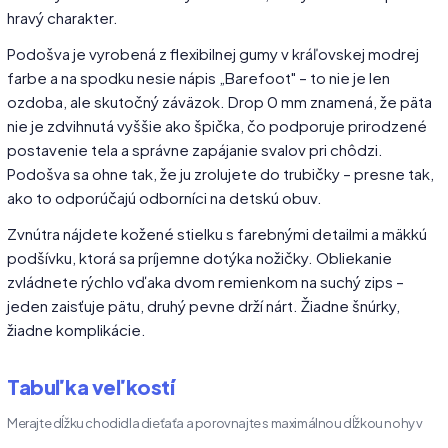
hravý charakter.
Podošva je vyrobená z flexibilnej gumy v kráľovskej modrej
farbe a na spodku nesie nápis „Barefoot" – to nie je len
ozdoba, ale skutočný záväzok. Drop 0 mm znamená, že päta
nie je zdvihnutá vyššie ako špička, čo podporuje prirodzené
postavenie tela a správne zapájanie svalov pri chôdzi.
Podošva sa ohne tak, že ju zrolujete do trubičky – presne tak,
ako to odporúčajú odborníci na detskú obuv.
Zvnútra nájdete kožené stielku s farebnými detailmi a mäkkú
podšívku, ktorá sa príjemne dotýka nožičky. Obliekanie
zvládnete rýchlo vďaka dvom remienkom na suchý zips –
jeden zaisťuje pätu, druhý pevne drží nárt. Žiadne šnúrky,
žiadne komplikácie.
Tabuľka veľkostí
Merajte dĺžku chodidla dieťaťa a porovnajte s maximálnou dĺžkou nohy v