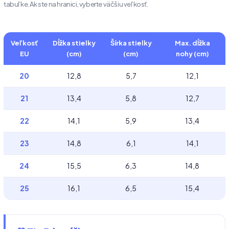
tabuľke. Ak ste na hranici, vyberte väčšiu veľkosť.
Veľkosť
Dĺžka stielky
Šírka stielky
Max. dĺžka
EU
(cm)
(cm)
nohy (cm)
20
12,8
5,7
12,1
21
13,4
5,8
12,7
22
14,1
5,9
13,4
23
14,8
6,1
14,1
24
15,5
6,3
14,8
25
16,1
6,5
15,4