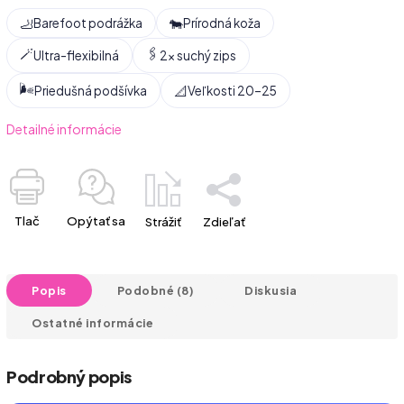
🦶
🐄
Barefoot podrážka
Prírodná koža
🪄
🖇️
Ultra-flexibilná
2× suchý zips
🌬️
📐
Priedušná podšívka
Veľkosti 20–25
Detailné informácie
Tlač
Opýtať sa
Strážiť
Zdieľať
Popis
Podobné (8)
Diskusia
Ostatné informácie
Podrobný popis