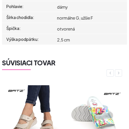
Pohlavie
:
dámy
Šírka chodidla
:
normálne G, užšie F
Špička
:
otvorená
Výška podpätku
:
2,5 cm
SÚVISIACI TOVAR
Previous
Next