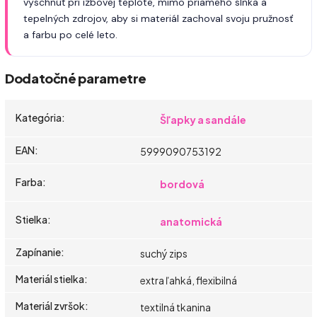
vyschnúť pri izbovej teplote, mimo priameho slnka a
tepelných zdrojov, aby si materiál zachoval svoju pružnosť
a farbu po celé leto.
Dodatočné parametre
Kategória
:
Šľapky a sandále
EAN
:
5999090753192
Farba
:
bordová
Stielka
:
anatomická
Zapínanie
:
suchý zips
Materiál stielka
:
extra ľahká, flexibilná
Materiál zvršok
:
textilná tkanina