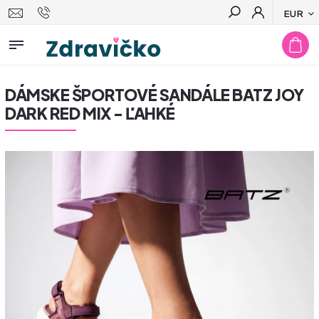
EUR
Hľadať
DÁMSKE ŠPORTOVÉ SANDÁLE BATZ JOY
DARK RED MIX - ĽAHKÉ