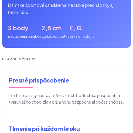
Dámske športové sandále na mestské prechádzky aj
ľahšiu túru
3 body
2,5 cm
F, G
nastavenia pásikov
výška podpätku
šírka chodidla
HLAVNÉ VÝHODY
Presné prispôsobenie
Textilné pásiky nastaviteľné v troch bodoch sa prispôsobia
tvaru vášho chodidla a držia nohu bezpečne aj počas chôdze.
Tlmenie pri každom kroku