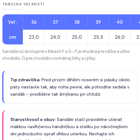
TABUĽKA VEĽKOSTÍ
Veľ.
36
37
38
39
40
cm
23,0
24,0
25,0
25,5
26,0
2
Sandále sú dostupné v šírkach F a G – F je vhodná pre nižšie a užšie
chodidlo, G pre chodidlo normálnej šírky a výšky.
Tip zdravíčka:
Pred prvým dlhším nosením si pásiky okolo
päty nastavte tak, aby noha pevne, ale pohodlne sedela v
sandáli – predídete tak šmýkaniu pri chôdzi.
Starostlivosť o obuv:
Sandále stačí pravidelne utierať
mäkkou navlhčenou handričkou a stielku po náročnejšom
dni jednoducho oprať vlhkou utierkou. Nechajte ich