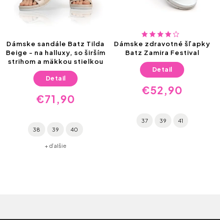
Dámske sandále Batz Tilda
Dámske zdravotné šľapky
Beige - na halluxy, so širším
Batz Zamira Festival
strihom a mäkkou stielkou
Detail
Detail
€52,90
€71,90
37
39
41
38
39
40
+ ďalšie