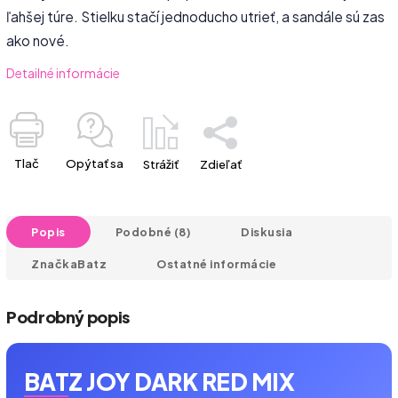
ľahšej túre. Stielku stačí jednoducho utrieť, a sandále sú zas
ako nové.
Detailné informácie
Tlač
Opýtať sa
Strážiť
Zdieľať
Popis
Podobné (8)
Diskusia
Značka
Batz
Ostatné informácie
Podrobný popis
BATZ JOY DARK RED MIX