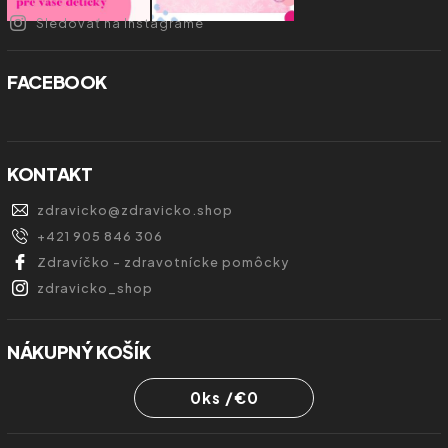
Sledovať na Instagrame
FACEBOOK
KONTAKT
zdravicko
@
zdravicko.shop
+421 905 846 306
Zdravíčko - zdravotnícke pomôcky
zdravicko_shop
NÁKUPNÝ KOŠÍK
0
ks /
€0