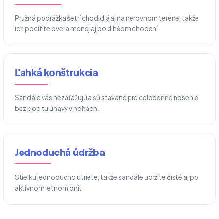
Pružná podrážka šetrí chodidlá aj na nerovnom teréne, takže
ich pocítite oveľa menej aj po dlhšom chodení.
Ľahká konštrukcia
Sandále vás nezaťažujú a sú stavané pre celodenné nosenie
bez pocitu únavy v nohách.
Jednoduchá údržba
Stielku jednoducho utriete, takže sandále udržíte čisté aj po
aktívnom letnom dni.