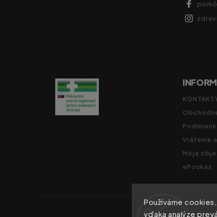
pomô
zdra
INFORM
KONTAKT
Obchodné
Podmienk
Vrátenie 
Moja obj
ePoukaz
Používáme cookies,
vďaka analýze prevá