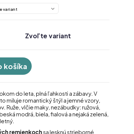
Zvoľte variant
o košíka
kom do leta, plná ľahkosti a zábavy. V
o miluje romantický štýl a jemné vzory,
v. Ruže, vlčie maky, nezábudky: ružová,
eská modrá, biela, fialová a nejaká zelená,
letný.
ých remienkoch
sa lesknú strieborné