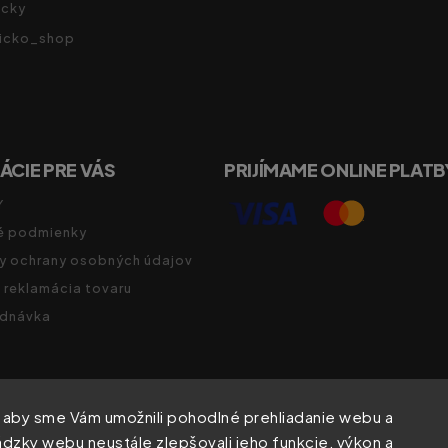
cky
vicko_shop
ÁCIE PRE VÁS
PRIJÍMAME ONLINE PLATB
Y
 podmienky
y ochrany osobných údajov
a reklamácia tovaru
ednávka
 aby sme Vám umožnili pohodlné prehliadanie webu a
dzky webu neustále zlepšovali jeho funkcie, výkon a
Copyright 2026
Zdravíčko.shop
. Všetky práva vyhradené.