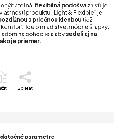
o ohýbateľná,
flexibilná podošva
zaisťuje
lastností produktu „Light & Flexible“ je
pozdĺžnou a priečnou klenbou
tiež
komfort. Ide o mladistvé, módne šľapky,
ohľadom na pohodlie a aby
sedeli aj na
 ako je priemer.
ážiť
Zdieľať
datočné parametre