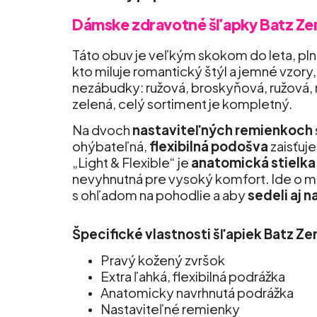
Dámske zdravotné šľapky Batz Ze
Táto obuv je veľkým skokom do leta, pln
kto miluje romantický štýl a jemné vzory,
nezábudky: ružová, broskyňová, ružová, n
zelená, celý sortiment je kompletný.
Na dvoch
nastaviteľných remienkoch
ohýbateľná,
flexibilná podošva
zaisťuj
„Light & Flexible“ je
anatomická stielka
nevyhnutná pre vysoký komfort. Ide o ml
s ohľadom na pohodlie a aby
sedeli aj n
Špecifické vlastnosti šľapiek Batz Ze
Pravý kožený zvršok
Extra ľahká, flexibilná podrážka
Anatomicky navrhnutá podrážka
Nastaviteľné remienky