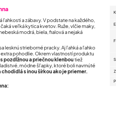
nna
K
á ľahkosti a zábavy. V podstate na každého,
E
 čaká veľká kytica kvetov. Ruže, vlčie maky,
ebeská modrá, biela, fialová a nejaká
F
sa lesknú strieborné pracky. Aj ľahká a ľahko
e extra pohodlie. Okrem vlastností produktu
 s pozdĺžnou a priečnou klenbou
tiež
S
adistvé, módne šľapky, ktoré boli navrnúté
a chodidlá s inou šírkou ako je priemer.
Z
P
nna: