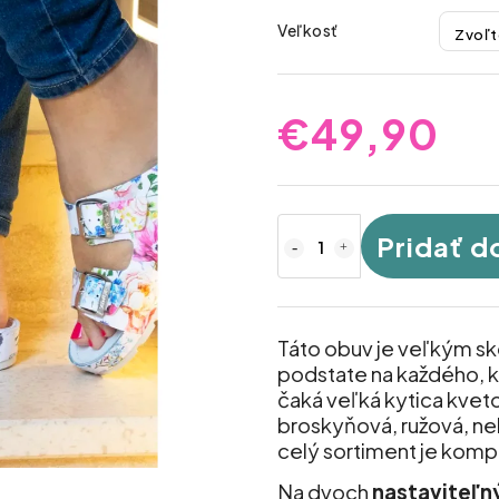
Veľkosť
€49,90
Pridať d
Táto obuv je veľkým sko
podstate na každého, kt
čaká veľká kytica kveto
broskyňová, ružová, neb
celý sortiment je komp
Na dvoch
nastaviteľn