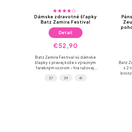
apky
Dámske zdravotné šľapky
Páns
Batz Zamira Festival
Zeu
poho
Detail
€52,90
vorené
Batz Zamira Festival sú dámske
mnom
šľapky z pravej kože s výrazným
Batz Z
i s
farebným vzorom – hra ružovej,
s 2 
Foam
fialovej, žltej, modrej a zelenej na
bronz
37
39
41
pôsobí
bielom podklade. Extra ľahká
gumov
flexibilná...
k