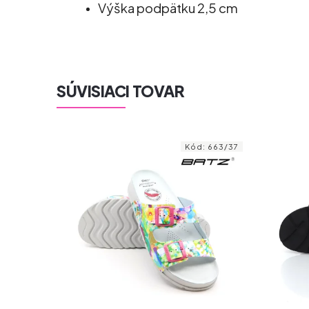
Výška podpätku 2,5 cm
SÚVISIACI TOVAR
660/39
Kód:
663/37