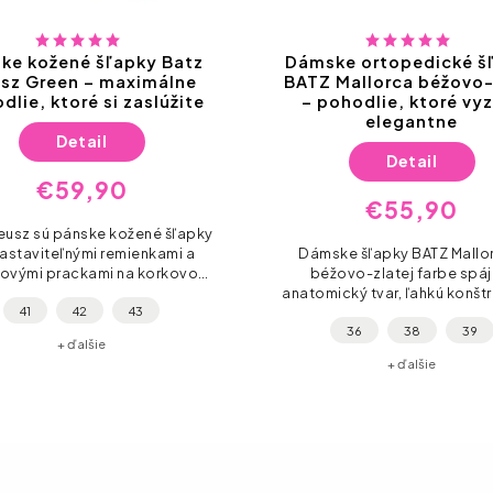
ke kožené šľapky Batz
Dámske ortopedické š
sz Green – maximálne
BATZ Mallorca béžovo-
dlie, ktoré si zaslúžite
– pohodlie, ktoré vy
elegantne
Detail
Detail
€59,90
€55,90
eusz sú pánske kožené šľapky
nastaviteľnými remienkami a
Dámske šľapky BATZ Mallo
ovými prackami na korkovo-
béžovo-zlatej farbe spáj
ej podrážke. Výberová pravá
anatomický tvar, ľahkú konštr
41
42
43
oža, anatomická stielka s
prírodné materiály. Vhodn
36
38
39
podporou...
celodenné nosenie doma, do
+ ďalšie
aj do mesta – pre...
+ ďalšie