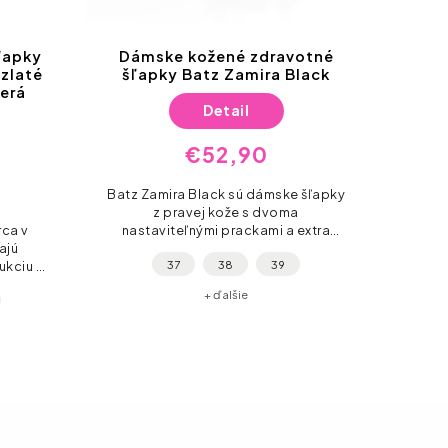
ľapky
Dámske kožené zdravotné
Dám
zlaté
šľapky Batz Zamira Black
š
zerá
Detail
€52,90
Batz Zamira Black sú dámske šľapky
Batz 
z pravej kože s dvoma
s 2 
rca v
nastaviteľnými prackami a extra
suchý
ajú
ľahkou flexibilnou podrážkou Light &
37
38
39
ukciu a
Flexible. Čistý čierny dizajn – hodí sa
tec
é na
ku...
+ ďalšie
 práce