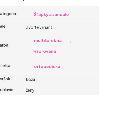
ategória
:
Šľapky a sandále
AN
:
Zvoľte variant
multifarebná
,
arba
:
vzorovaná
tielka
:
ortopedická
vršok
:
koža
ohlavie
:
ženy