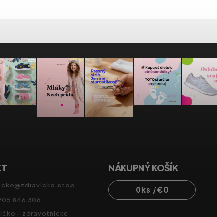
KT
NÁKUPNÝ KOŠÍK
icko
@
zdravicko.shop
0
ks /
€0
905 846 306
íčko - zdravotnícke