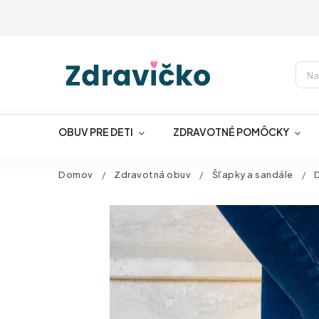
OBUV PRE DETI
ZDRAVOTNÉ POMÔCKY
Domov
/
Zdravotná obuv
/
Šľapky a sandále
/