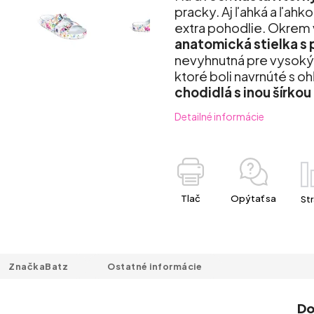
pracky. Aj ľahká a ľahk
extra pohodlie. Okrem v
anatomická stielka s 
nevyhnutná pre vysoký 
ktoré boli navrnúté s 
chodidlá s inou šírkou
Detailné informácie
Tlač
Opýtať sa
Str
Značka
Batz
Ostatné informácie
Do