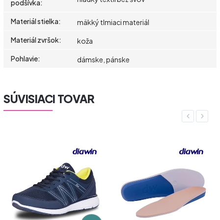
podšívka
:
Materiál stielka
:
mäkký tlmiaci materiál
Materiál zvršok
:
koža
Pohlavie
:
dámske, pánske
SÚVISIACI TOVAR
Previous
Next