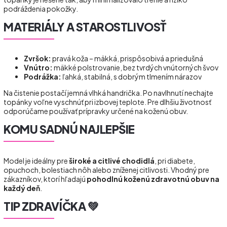
podráždenia pokožky.
MATERIÁLY A STAROSTLIVOSŤ
Zvršok:
pravá koža – mäkká, prispôsobivá a priedušná
Vnútro:
mäkké polstrovanie, bez tvrdých vnútorných švov
Podrážka:
ľahká, stabilná, s dobrým tlmením nárazov
Na čistenie postačí jemná vlhká handrička. Po navlhnutí nechajte
topánky voľne vyschnúť pri izbovej teplote. Pre dlhšiu životnosť
odporúčame používať prípravky určené na koženú obuv.
KOMU SADNÚ NAJLEPŠIE
Model je ideálny pre
široké a citlivé chodidlá
, pri diabete,
opuchoch, bolestiach nôh alebo zníženej citlivosti. Vhodný pre
zákazníkov, ktorí hľadajú
pohodlnú koženú zdravotnú obuv na
každý deň
.
TIP ZDRAVÍČKA 💚