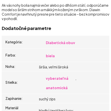
Ak vás nohy bolia najmä večer alebo po dlhšom státí, odporúčame
model so širším strihom a mäkkým koženým zvrškom. Diawin
Comfort je navrhnutý presne pre tieto situácie – bez kompromisov
v pohodlí.
Dodatočné parametre
Kategória
:
Diabetická obuv
Farba
:
biela
Noha
:
širšia, veľmi široká
vyberateľná
,
Stielka
:
anatomická
Zapínanie
:
suchý zips
Materiál
hladký textil bez švov