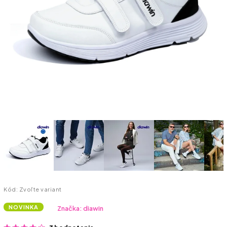
Kód:
Zvoľte variant
NOVINKA
Značka:
diawin