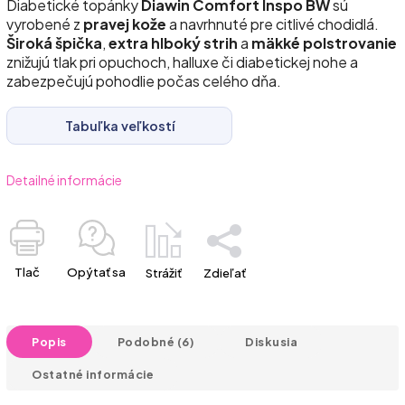
Diabetické topánky
Diawin Comfort Inspo BW
sú
vyrobené z
pravej kože
a navrhnuté pre citlivé chodidlá.
Široká špička
,
extra hlboký strih
a
mäkké polstrovanie
znižujú tlak pri opuchoch, halluxe či diabetickej nohe a
zabezpečujú pohodlie počas celého dňa.
Tabuľka veľkostí
Detailné informácie
Tlač
Opýtať sa
Strážiť
Zdieľať
Popis
Podobné (6)
Diskusia
Ostatné informácie