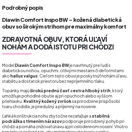
Podrobný popis
Diawin Comfort Inspo BW – kožená diabetická
obuv so širokým strihom pre maximálny komfort
ZDRAVOTNÁ OBUV, KTORÁ UĽAVÍ
NOHÁM A DODÁ ISTOTU PRI CHÔDZI
Model
Diawin Comfort Inspo BW
je navrhnutý pre ľudí s
diabetickou nohou, opuchmi, citlivými miestami či deformitami
ako
hallux valgus
. Cieľom tejto obuvi je poskytnúť nohám úľavu,
stabilitu a dostatok priestoru bez nepríjemného tlaku.
Topánky majú
širokú prednú časť
a
extra hlboký strih
, ktorý
umožňuje pohodlné obutie aj pri opuchoch alebo vyššom
priehlavku.
Kvalitný kožený zvršok
sa prirodzene prispôsobí
tvaru chodidla, je priedušný a príjemný na nosenie.
Ľahká konštrukcia nohu zbytočne nezaťažuje a
stabilná
podrážka s tlmením nárazov
podporuje prirodzený pohyb pri
chôdzi a pomáha znižovať únavu aj pri celodennom nosení. Vnútro
topánky je riešené tak, aby minimalizovalo trenie a riziko