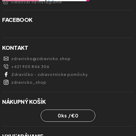
Sledovať na Instagrame
FACEBOOK
KONTAKT
zdravicko
@
zdravicko.shop
+421 905 846 306
Zdravíčko - zdravotnícke pomôcky
zdravicko_shop
NÁKUPNÝ KOŠÍK
0
ks /
€0