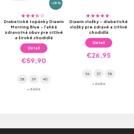
–28 %
Diabetické topánky Diawin
Diawin vložky – diabetické
Morning Blue – ľahká
vložky pre zdravé a citlivé
zdravotná obuv pre citlivé
chodidlá
a široké chodidlá
Detail
Detail
€26,95
€59,90
36
37
38
38
39
40
+ ďalšie
+ ďalšie