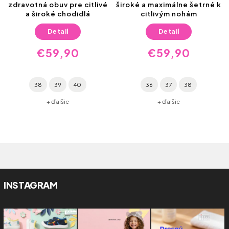
zdravotná obuv pre citlivé
široké a maximálne šetrné k
a široké chodidlá
citlivým nohám
Detail
Detail
€59,90
€59,90
38
39
40
36
37
38
+ ďalšie
+ ďalšie
INSTAGRAM