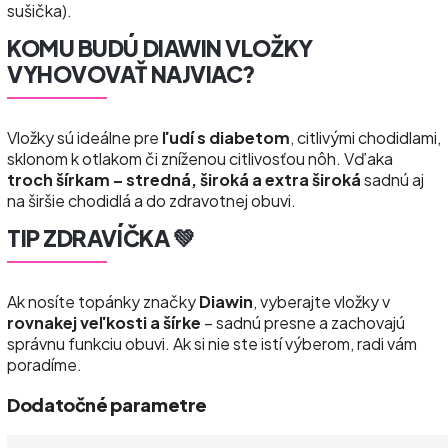
sušička).
KOMU BUDÚ DIAWIN VLOŽKY
VYHOVOVAŤ NAJVIAC?
Vložky sú ideálne pre
ľudí s diabetom
, citlivými chodidlami,
sklonom k otlakom či zníženou citlivosťou nôh. Vďaka
troch šírkam – stredná, široká a extra široká
sadnú aj
na širšie chodidlá a do zdravotnej obuvi.
TIP ZDRAVÍČKA 💚
Ak nosíte topánky značky
Diawin
, vyberajte vložky v
rovnakej veľkosti a šírke
– sadnú presne a zachovajú
správnu funkciu obuvi. Ak si nie ste istí výberom, radi vám
poradíme.
Dodatočné parametre