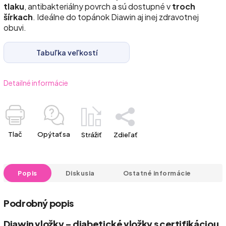
tlaku
, antibakteriálny povrch a sú dostupné v
troch
šírkach
. Ideálne do topánok Diawin aj inej zdravotnej
obuvi.
Tabuľka veľkostí
Detailné informácie
Tlač
Opýtať sa
Strážiť
Zdieľať
Popis
Diskusia
Ostatné informácie
Podrobný popis
Diawin vložky – diabetické vložky s certifikáciou