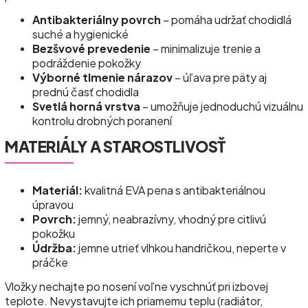
Antibakteriálny povrch
– pomáha udržať chodidlá
suché a hygienické
Bezšvové prevedenie
– minimalizuje trenie a
podráždenie pokožky
Výborné tlmenie nárazov
– úľava pre päty aj
prednú časť chodidla
Svetlá horná vrstva
– umožňuje jednoduchú vizuálnu
kontrolu drobných poranení
MATERIÁLY A STAROSTLIVOSŤ
Materiál:
kvalitná EVA pena s antibakteriálnou
úpravou
Povrch:
jemný, neabrazívny, vhodný pre citlivú
pokožku
Údržba:
jemne utrieť vlhkou handričkou, neperte v
práčke
Vložky nechajte po nosení voľne vyschnúť pri izbovej
teplote. Nevystavujte ich priamemu teplu (radiátor,