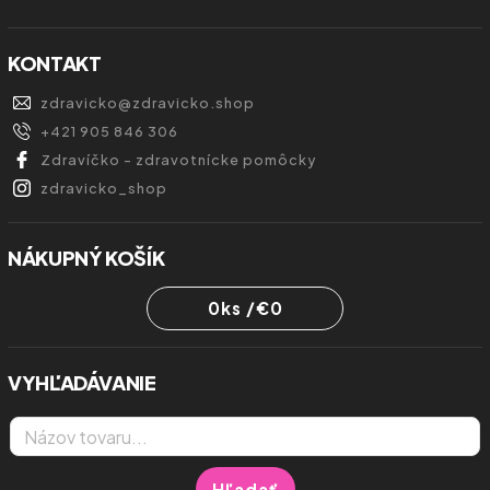
KONTAKT
zdravicko
@
zdravicko.shop
+421 905 846 306
Zdravíčko - zdravotnícke pomôcky
zdravicko_shop
NÁKUPNÝ KOŠÍK
0
ks /
€0
VYHĽADÁVANIE
Hľadať