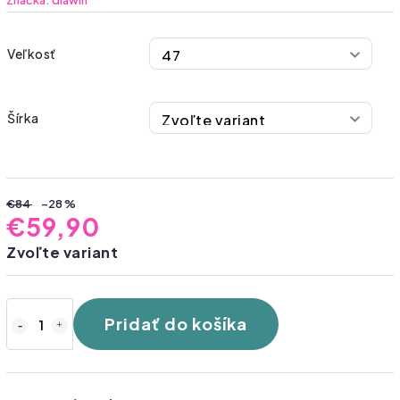
Značka:
diawin
Veľkosť
Šírka
€84
–28 %
€59,90
Zvoľte variant
Pridať do košíka