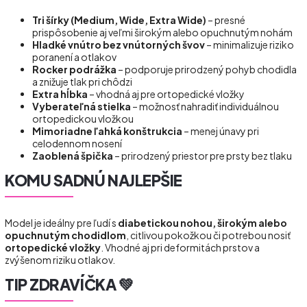
Tri šírky (Medium, Wide, Extra Wide)
– presné
prispôsobenie aj veľmi širokým alebo opuchnutým nohám
Hladké vnútro bez vnútorných švov
– minimalizuje riziko
poranení a otlakov
Rocker podrážka
– podporuje prirodzený pohyb chodidla
a znižuje tlak pri chôdzi
Extra hĺbka
– vhodná aj pre ortopedické vložky
Vyberateľná stielka
– možnosť nahradiť individuálnou
ortopedickou vložkou
Mimoriadne ľahká konštrukcia
– menej únavy pri
celodennom nosení
Zaoblená špička
– prirodzený priestor pre prsty bez tlaku
KOMU SADNÚ NAJLEPŠIE
Model je ideálny pre ľudí s
diabetickou nohou, širokým alebo
opuchnutým chodidlom
, citlivou pokožkou či potrebou nosiť
ortopedické vložky
. Vhodné aj pri deformitách prstov a
zvýšenom riziku otlakov.
TIP ZDRAVÍČKA 💚