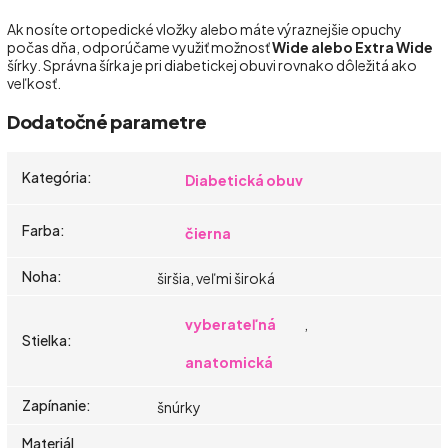
Ak nosíte ortopedické vložky alebo máte výraznejšie opuchy
počas dňa, odporúčame využiť možnosť
Wide alebo Extra Wide
šírky. Správna šírka je pri diabetickej obuvi rovnako dôležitá ako
veľkosť.
Dodatočné parametre
Kategória
:
Diabetická obuv
Farba
:
čierna
Noha
:
širšia, veľmi široká
vyberateľná
,
Stielka
:
anatomická
Zapínanie
:
šnúrky
Materiál