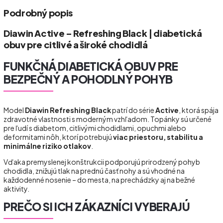
Podrobný popis
Diawin Active – Refreshing Black | diabetická
obuv pre citlivé a široké chodidlá
FUNKČNÁ DIABETICKÁ OBUV PRE
BEZPEČNÝ A POHODLNÝ POHYB
Model
Diawin Refreshing Black
patrí do série
Active
, ktorá spája
zdravotné vlastnosti s moderným vzhľadom. Topánky sú určené
pre ľudí s diabetom, citlivými chodidlami, opuchmi alebo
deformitami nôh, ktorí potrebujú
viac priestoru, stabilitu a
minimálne riziko otlakov
.
Vďaka premyslenej konštrukcii podporujú prirodzený pohyb
chodidla, znižujú tlak na prednú časť nohy a sú vhodné na
každodenné nosenie – do mesta, na prechádzky aj na bežné
aktivity.
PREČO SI ICH ZÁKAZNÍCI VYBERAJÚ