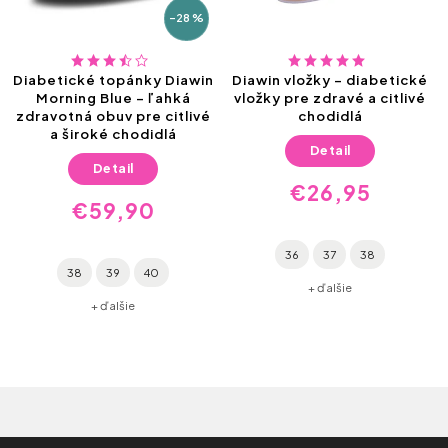
–28 %
Diabetické topánky Diawin
Diawin vložky – diabetické
Morning Blue – ľahká
vložky pre zdravé a citlivé
zdravotná obuv pre citlivé
chodidlá
a široké chodidlá
Detail
Detail
€26,95
€59,90
36
37
38
38
39
40
+ ďalšie
+ ďalšie