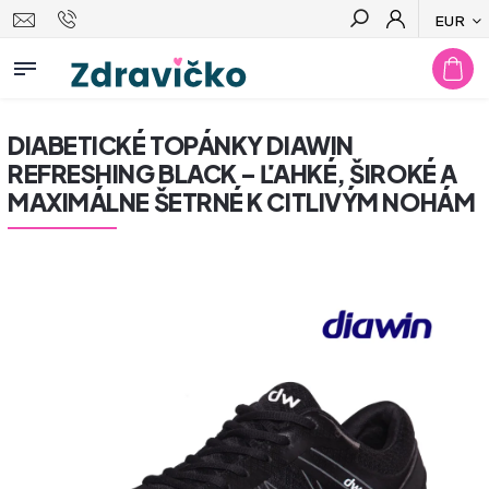
EUR
Hľadať
DIABETICKÉ TOPÁNKY DIAWIN
REFRESHING BLACK – ĽAHKÉ, ŠIROKÉ A
MAXIMÁLNE ŠETRNÉ K CITLIVÝM NOHÁM