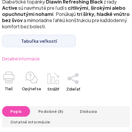
Diabetické topánky
Diawin Refreshing Black
z rady
Active
sú navrhnuté pre ľudí s
citlivými, širokými alebo
opuchnutými nohami
. Ponúkajú
tri šírky, hladké vnútro
bez švov
a mimoriadne ľahkú konštrukciu pre každodenný
komfort bez bolesti.
Tabuľka veľkostí
Detailné informácie
Tlač
Opýtať sa
Strážiť
Zdieľať
Popis
Podobné (8)
Diskusia
Ostatné informácie