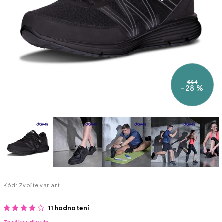
€84
–28 %
Kód:
Zvoľte variant
11 hodnotení