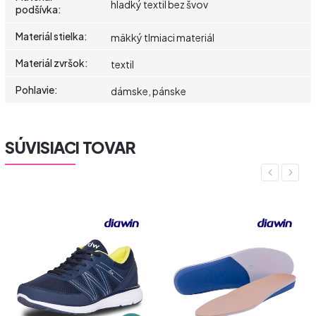
hladký textil bez švov
podšívka
:
Materiál stielka
:
mäkký tlmiaci materiál
Materiál zvršok
:
textil
Pohlavie
:
dámske, pánske
SÚVISIACI TOVAR
Previous
Next