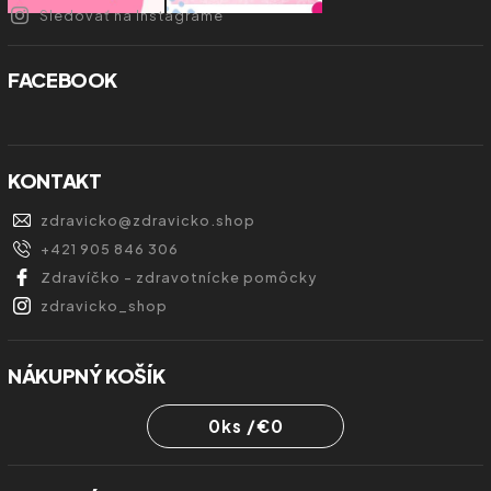
Sledovať na Instagrame
FACEBOOK
KONTAKT
zdravicko
@
zdravicko.shop
+421 905 846 306
Zdravíčko - zdravotnícke pomôcky
zdravicko_shop
NÁKUPNÝ KOŠÍK
0
ks /
€0