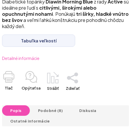
Diabetické topánky
Diawin Morning Blue
z rady
Active
sú
ideálne pre ľudí s
citlivými, širokými alebo
opuchnutými nohami
. Ponúkajú
tri šírky, hladké vnútro
bez švov
a veľmi ľahkú konštrukciu pre pohodlnú chôdzu
každý deň.
Tabuľka veľkostí
Detailné informácie
Tlač
Opýtať sa
Strážiť
Zdieľať
Popis
Podobné (8)
Diskusia
Ostatné informácie