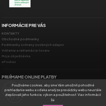
INFORMÁCIE PRE VÁS
KONTAKTY
Obchodné podmienky
Podmienky ochrany osobných údajov
Vrátenie a reklamácia tovaru
Moja objednávka
ePoukaz
PRIJÍMAME ONLINE PLATBY
Používáme cookies, aby sme Vám umožnili pohodlné
prehliadanie webu a vďaka analýze prevádzky webu neustále
zlepšovali jeho funkcie, výkon a použitelnosť. Viac informácií
tu
.
Copyright 2026
Zdravíčko.shop
. Všetky práva vyhradené.