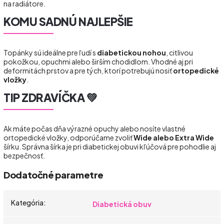
na radiátore.
KOMU SADNÚ NAJLEPŠIE
Topánky sú ideálne pre ľudí s
diabetickou nohou
, citlivou
pokožkou, opuchmi alebo širším chodidlom. Vhodné aj pri
deformitách prstov a pre tých, ktorí potrebujú nosiť
ortopedické
vložky
.
TIP ZDRAVÍČKA 💚
Ak máte počas dňa výrazné opuchy alebo nosíte vlastné
ortopedické vložky, odporúčame zvoliť
Wide alebo Extra Wide
šírku. Správna šírka je pri diabetickej obuvi kľúčová pre pohodlie aj
bezpečnosť.
Dodatočné parametre
Kategória
:
Diabetická obuv