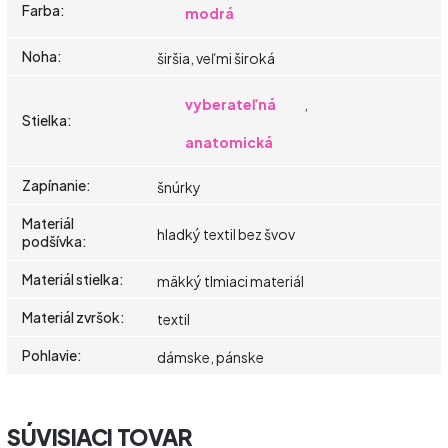
Farba
:
modrá
Noha
:
širšia, veľmi široká
vyberateľná
,
Stielka
:
anatomická
Zapínanie
:
šnúrky
Materiál
hladký textil bez švov
podšívka
:
Materiál stielka
:
mäkký tlmiaci materiál
Materiál zvršok
:
textil
Pohlavie
:
dámske, pánske
SÚVISIACI TOVAR