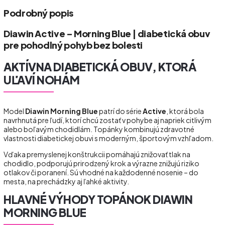
Podrobný popis
Diawin Active – Morning Blue | diabetická obuv
pre pohodlný pohyb bez bolesti
AKTÍVNA DIABETICKÁ OBUV, KTORÁ
UĽAVÍ NOHÁM
Model
Diawin Morning Blue
patrí do série
Active
, ktorá bola
navrhnutá pre ľudí, ktorí chcú zostať v pohybe aj napriek citlivým
alebo boľavým chodidlám. Topánky kombinujú zdravotné
vlastnosti diabetickej obuvi s moderným, športovým vzhľadom.
Vďaka premyslenej konštrukcii pomáhajú znižovať tlak na
chodidlo, podporujú prirodzený krok a výrazne znižujú riziko
otlakov či poranení. Sú vhodné na každodenné nosenie – do
mesta, na prechádzky aj ľahké aktivity.
HLAVNÉ VÝHODY TOPÁNOK DIAWIN
MORNING BLUE