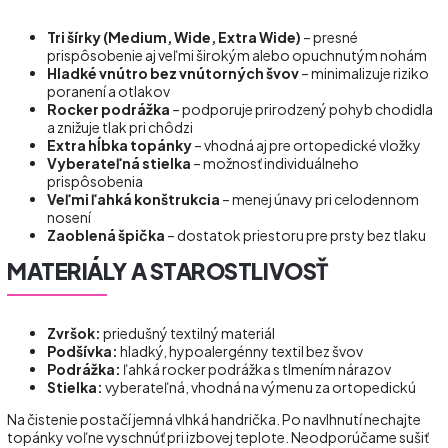
Tri šírky (Medium, Wide, Extra Wide)
– presné
prispôsobenie aj veľmi širokým alebo opuchnutým nohám
Hladké vnútro bez vnútorných švov
– minimalizuje riziko
poranení a otlakov
Rocker podrážka
– podporuje prirodzený pohyb chodidla
a znižuje tlak pri chôdzi
Extra hĺbka topánky
– vhodná aj pre ortopedické vložky
Vyberateľná stielka
– možnosť individuálneho
prispôsobenia
Veľmi ľahká konštrukcia
– menej únavy pri celodennom
nosení
Zaoblená špička
– dostatok priestoru pre prsty bez tlaku
MATERIÁLY A STAROSTLIVOSŤ
Zvršok:
priedušný textilný materiál
Podšívka:
hladký, hypoalergénny textil bez švov
Podrážka:
ľahká rocker podrážka s tlmením nárazov
Stielka:
vyberateľná, vhodná na výmenu za ortopedickú
Na čistenie postačí jemná vlhká handrička. Po navlhnutí nechajte
topánky voľne vyschnúť pri izbovej teplote. Neodporúčame sušiť