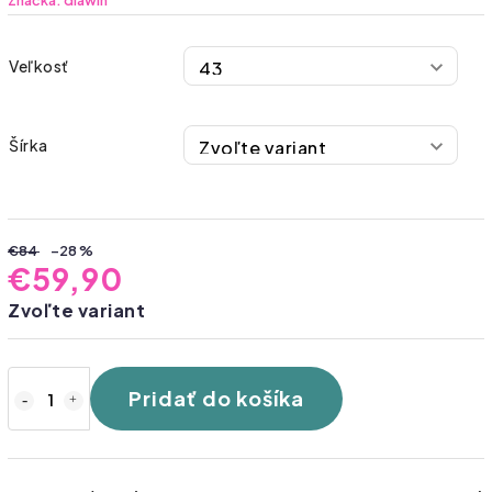
Značka:
diawin
Veľkosť
Šírka
€84
–28 %
€59,90
Zvoľte variant
Pridať do košíka