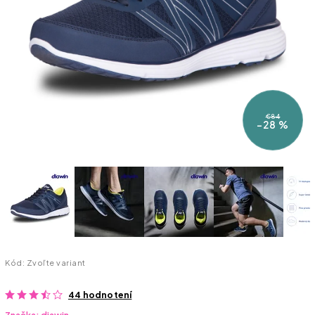
€84
–28 %
Kód:
Zvoľte variant
44 hodnotení