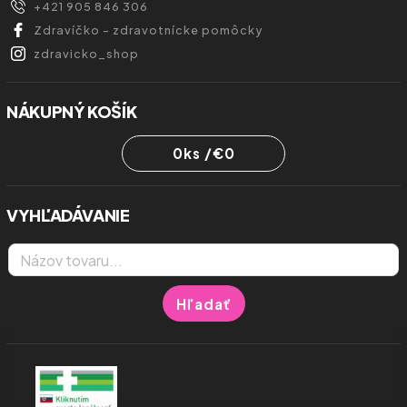
+421 905 846 306
Zdravíčko - zdravotnícke pomôcky
zdravicko_shop
NÁKUPNÝ KOŠÍK
0
ks /
€0
VYHĽADÁVANIE
Hľadať