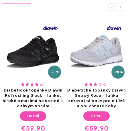
Previous
Next
–28 %
–28 %
Diabetické topánky Diawin
Diabetické topánky Diawin
Refreshing Black – ľahké,
Snowy Rose – ľahká
široké a maximálne šetrné k
zdravotná obuv pre citlivé
citlivým nohám
a opuchnuté nohy
Detail
Detail
€59,90
€59,90