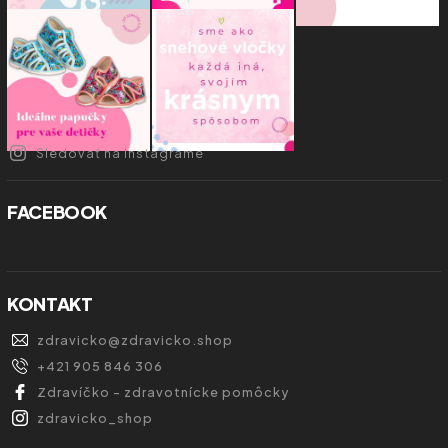
Sledovať na Instagrame
FACEBOOK
KONTAKT
zdravicko
@
zdravicko.shop
+421 905 846 306
Zdravíčko - zdravotnícke pomôcky
zdravicko_shop