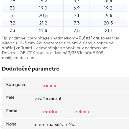
29
19,2
6,7
18,5
30
19,9
6,9
19,2
31
20,5
7,1
19,8
32
21,2
7,3
20,5
33
21,8
7,5
21,1
Tip: pri zimnej obuvi rátajte s nadmerkom
+0,6 až 1 cm
. Tolerancia
výrobcu ±2–3 mm.
Ak váhate medzi dvomi číslami, siahnite po
väčšej veľkosti
– v zime rátajte s ponožkou a nadmerkom.
Dovozca:
OBUTEX, spol. s r.o., Kvetná 3/355 Trenčín 91105,
mail@obutex.com.
Dodatočné parametre
Kategória
:
Zimné
EAN
:
Zvoľte variant
Farba
:
modrá
,
zelená
Noha
:
normálna, širšia, užšia