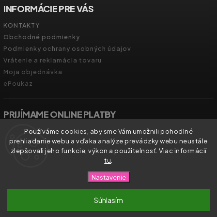
INFORMÁCIE PRE VÁS
KONTAKTY
Obchodné podmienky
Podmienky ochrany osobných údajov
Vrátenie a reklamácia tovaru
Moja objednávka
ePoukaz
PRIJÍMAME ONLINE PLATBY
Používáme cookies, aby sme Vám umožnili pohodlné
prehliadanie webu a vďaka analýze prevádzky webu neustále
zlepšovali jeho funkcie, výkon a použitelnosť. Viac informácií
tu
.
Copyright 2026
Zdravíčko.shop
. Všetky práva vyhradené.
Nastavenie
Vytvořil
Shoptet
| Design
Shoptak.cz.
Súhlasím