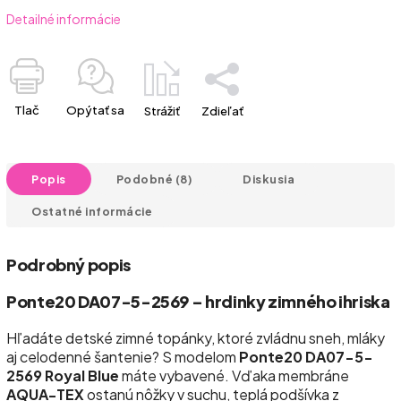
Detailné informácie
Tlač
Opýtať sa
Strážiť
Zdieľať
Popis
Podobné (8)
Diskusia
Ostatné informácie
Podrobný popis
Ponte20 DA07-5-2569 – hrdinky zimného ihriska
Hľadáte detské zimné topánky, ktoré zvládnu sneh, mláky
aj celodenné šantenie? S modelom
Ponte20 DA07-5-
2569 Royal Blue
máte vybavené. Vďaka membráne
AQUA-TEX
ostanú nôžky v suchu, teplá podšívka z