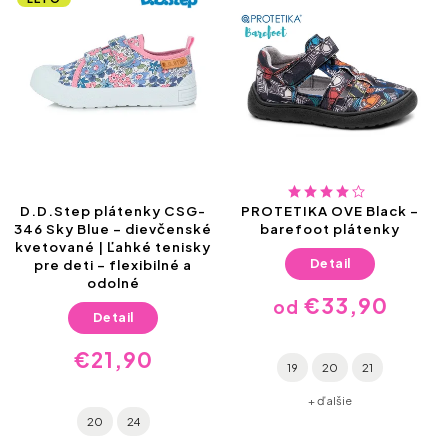
D.D.Step plátenky CSG-
PROTETIKA OVE Black –
346 Sky Blue – dievčenské
barefoot plátenky
kvetované | Ľahké tenisky
Detail
pre deti – flexibilné a
odolné
€33,90
od
Detail
€21,90
19
20
21
+ ďalšie
20
24