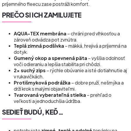
príjemného fleecu zase postráži komfort.
PREČO SI ICH ZAMILUJETE
AQUA-TEX membrána
– chráni pred vlhkosťou a
zároveň odvádza pot zvnútra.
Teplá zimná podšívka
– mäkká, hrejivá a príjemná na
dotyk.
Gumený okop a spevnená päta
– vyššia odolnosť
voči odieraniu a lepšia stabilita pri chôdzi.
2× suchý zips
– rýchle obúvanie a isté dotiahnutie aj
v rukavičkách.
Protišmyková podrážka
– dobre pruží, nešmýka a
drží krok s malými objaviteľmi.
Tvarovaná vyberateľná stielka
– prehľad o
veľkosti a jednoduchšia údržba.
SEDIEŤ BUDÚ, KEĎ…
potrebujete
zimné, teplé a odolné
topánky na