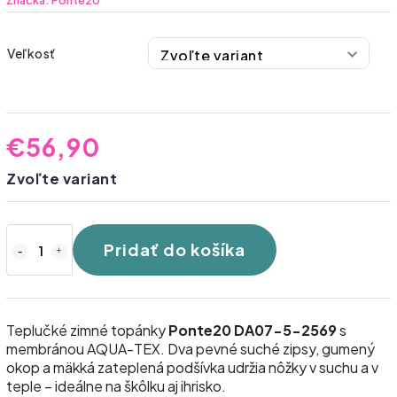
Značka:
Ponte20
Veľkosť
€56,90
Zvoľte variant
Pridať do košíka
Teplučké zimné topánky
Ponte20 DA07-5-2569
s
membránou AQUA-TEX. Dva pevné suché zipsy, gumený
okop a mäkká zateplená podšívka udržia nôžky v suchu a v
teple – ideálne na škôlku aj ihrisko.