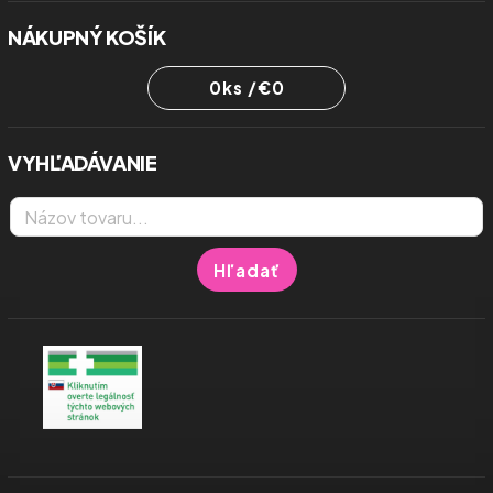
NÁKUPNÝ KOŠÍK
0
ks /
€0
VYHĽADÁVANIE
Hľadať