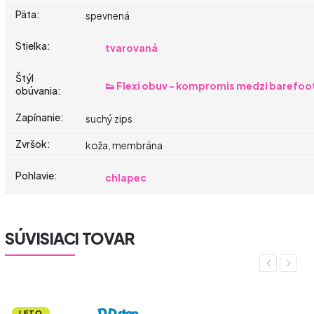
Päta
:
spevnená
Stielka
:
tvarovaná
Štýl
👟 Flexi obuv - kompromis medzi barefoo
obúvania
:
Zapínanie
:
suchý zips
Zvršok
:
koža, membrána
Pohlavie
:
chlapec
SÚVISIACI TOVAR
Previous
Next
LETO