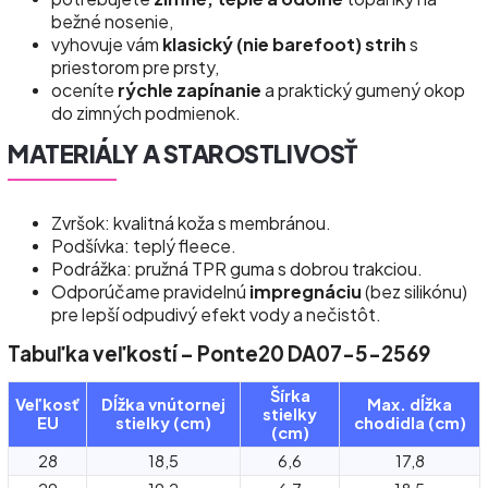
bežné nosenie,
vyhovuje vám
klasický (nie barefoot) strih
s
priestorom pre prsty,
oceníte
rýchle zapínanie
a praktický gumený okop
do zimných podmienok.
MATERIÁLY A STAROSTLIVOSŤ
Zvršok: kvalitná koža s membránou.
Podšívka: teplý fleece.
Podrážka: pružná TPR guma s dobrou trakciou.
Odporúčame pravidelnú
impregnáciu
(bez silikónu)
pre lepší odpudivý efekt vody a nečistôt.
Tabuľka veľkostí – Ponte20 DA07-5-2569
Šírka
Veľkosť
Dĺžka vnútornej
Max. dĺžka
stielky
EU
stielky (cm)
chodidla (cm)
(cm)
28
18,5
6,6
17,8