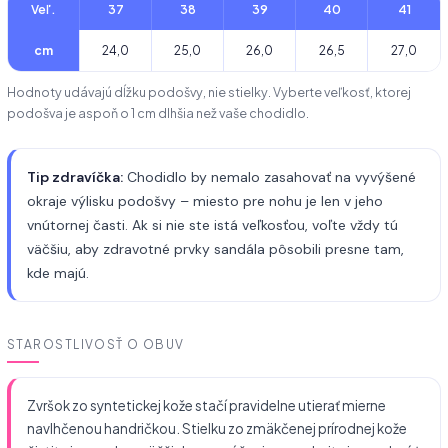
Veľ.
37
38
39
40
41
cm
24,0
25,0
26,0
26,5
27,0
Hodnoty udávajú dĺžku podošvy, nie stielky. Vyberte veľkosť, ktorej
podošva je aspoň o 1 cm dlhšia než vaše chodidlo.
Tip zdravíčka:
Chodidlo by nemalo zasahovať na vyvýšené
okraje výlisku podošvy – miesto pre nohu je len v jeho
vnútornej časti. Ak si nie ste istá veľkosťou, voľte vždy tú
väčšiu, aby zdravotné prvky sandála pôsobili presne tam,
kde majú.
STAROSTLIVOSŤ O OBUV
Zvršok zo syntetickej kože stačí pravidelne utierať mierne
navlhčenou handričkou. Stielku zo zmäkčenej prírodnej kože