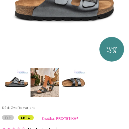
€51,90
–3 %
Kód:
Zvoľte variant
TIP
LETO
Značka:
PROTETIKA®