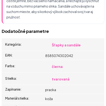
čistite jemne, bez väčšieho namáčania, a nechajte ju vyschnúť
na vzduchu mimo priameho slnka. Sandále uchovávajte na
suchom mieste, aby si korkový výlisok zachoval svoj tvar aj
pružnosť.
Dodatočné parametre
Kategória
:
Šľapky a sandále
EAN
:
8585074302042
Farba
:
čierna
Stielka
:
tvarovaná
Zapínanie
:
pracka
Materiál stielka
:
koža