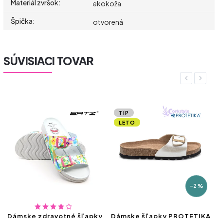
Materiál zvršok
:
ekokoža
Špička
:
otvorená
SÚVISIACI TOVAR
Previous
Next
TIP
LETO
–2 %
Dámske zdravotné šľapky
Dámske šľapky PROTETIKA