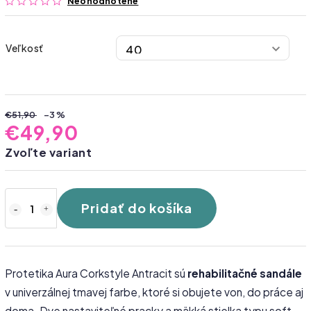
Neohodnotené
Veľkosť
€51,90
–3 %
€49,90
Zvoľte variant
Pridať do košíka
Protetika Aura Corkstyle Antracit sú
rehabilitačné sandále
v univerzálnej tmavej farbe, ktoré si obujete von, do práce aj
doma. Dve nastaviteľné pracky a mäkká stielka typu soft