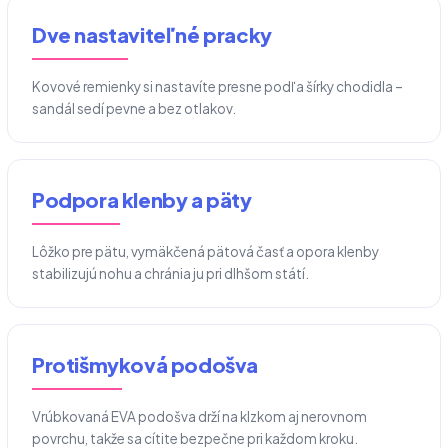
Dve nastaviteľné pracky
Kovové remienky si nastavíte presne podľa šírky chodidla –
sandál sedí pevne a bez otlakov.
Podpora klenby a päty
Lôžko pre pätu, vymäkčená pätová časť a opora klenby
stabilizujú nohu a chránia ju pri dlhšom státí.
Protišmyková podošva
Vrúbkovaná EVA podošva drží na klzkom aj nerovnom
povrchu, takže sa cítite bezpečne pri každom kroku.