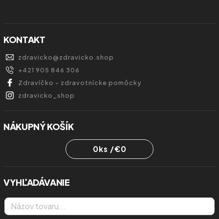
KONTAKT
zdravicko
@
zdravicko.shop
+421 905 846 306
Zdravíčko - zdravotnícke pomôcky
zdravicko_shop
NÁKUPNÝ KOŠÍK
0
ks /
€0
VYHĽADÁVANIE