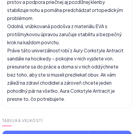
prstov a podpora priečnej aj pozdĺžnej klenby
stabilizuje nohu a pomáha predchádzať ortopedickým
problémom.
Odolná, vrúbkovaná podošva z materiálu EVA s
protišmykovou úpravou zaručuje stabilitu a bezpečný
krok na každom povrchu.
Práve táto univerzálnosť robí z Aury Corkstyle Antracit
sandále na hocikedy – pokojne v nich vyjdete von,
presunete sa do práce a doma si v nich oddýchnete
bez toho, aby ste si museli prezliekať obuv. Ak vám
záleží na zdraví chodidiel a zároveň chcete jeden
pohodlný pár na všetko, Aura Corkstyle Antracit je
presne to, čo potrebujete.
TABUĽKA VEĽKOSTÍ