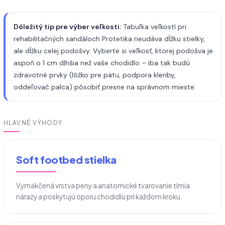
Dôležitý tip pre výber veľkosti:
Tabuľka veľkostí pri
rehabilitačných sandáloch Protetika neudáva dĺžku stielky,
ale dĺžku celej podošvy. Vyberte si veľkosť, ktorej podošva je
aspoň o 1 cm dlhšia než vaše chodidlo – iba tak budú
zdravotné prvky (lôžko pre pätu, podpora klenby,
oddeľovač palca) pôsobiť presne na správnom mieste.
HLAVNÉ VÝHODY
Soft footbed stielka
Vymäkčená vrstva peny a anatomické tvarovanie tlmia
nárazy a poskytujú oporu chodidlu pri každom kroku.