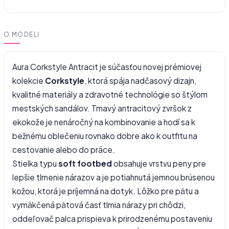
O MODELI
Aura Corkstyle Antracit je súčasťou novej prémiovej
kolekcie
Corkstyle
, ktorá spája nadčasový dizajn,
kvalitné materiály a zdravotné technológie so štýlom
mestských sandálov. Tmavý antracitový zvršok z
ekokože je nenáročný na kombinovanie a hodí sa k
bežnému oblečeniu rovnako dobre ako k outfitu na
cestovanie alebo do práce.
Stielka typu
soft footbed
obsahuje vrstvu peny pre
lepšie tlmenie nárazov a je potiahnutá jemnou brúsenou
kožou, ktorá je príjemná na dotyk. Lôžko pre pätu a
vymäkčená pätová časť tlmia nárazy pri chôdzi,
oddeľovač palca prispieva k prirodzenému postaveniu