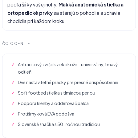
podľa šírky vašej nohy.
Mäkká anatomická stielka a
ortopedické prvky
sa starajú o pohodlie a zdravie
chodidla pri každom kroku.
ČO OCENÍTE
Antracitový zvršok z ekokože – univerzálny, tmavý
odtieň
Dve nastaviteľné pracky pre presné prispôsobenie
Soft footbed stielka s tlmiacou penou
Podpora klenby a oddeľovač palca
Protišmyková EVA podošva
Slovenská značka s 50-ročnou tradíciou