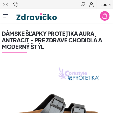
EUR
Hľadať
DÁMSKE ŠĽAPKY PROTETIKA AURA
ANTRACIT - PRE ZDRAVÉ CHODIDLÁ A
MODERNÝ ŠTÝL