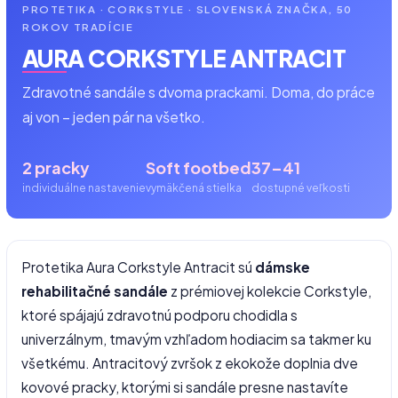
PROTETIKA · CORKSTYLE · SLOVENSKÁ ZNAČKA, 50
ROKOV TRADÍCIE
AURA CORKSTYLE ANTRACIT
Zdravotné sandále s dvoma prackami. Doma, do práce
aj von – jeden pár na všetko.
2 pracky
Soft footbed
37–41
individuálne nastavenie
vymäkčená stielka
dostupné veľkosti
Protetika Aura Corkstyle Antracit sú
dámske
rehabilitačné sandále
z prémiovej kolekcie Corkstyle,
ktoré spájajú zdravotnú podporu chodidla s
univerzálnym, tmavým vzhľadom hodiacim sa takmer ku
všetkému. Antracitový zvršok z ekokože doplnia dve
kovové pracky, ktorými si sandále presne nastavíte