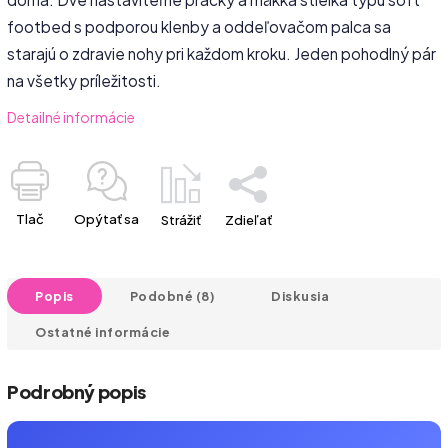
footbed s podporou klenby a oddeľovačom palca sa
starajú o zdravie nohy pri každom kroku. Jeden pohodlný pár
na všetky príležitosti.
Detailné informácie
Tlač
Opýtať sa
Strážiť
Zdieľať
Popis
Podobné (8)
Diskusia
Ostatné informácie
Podrobný popis