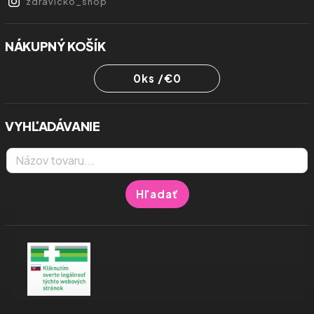
zdravicko_shop
NÁKUPNÝ KOŠÍK
0
ks /
€0
VYHĽADÁVANIE
Hľadať