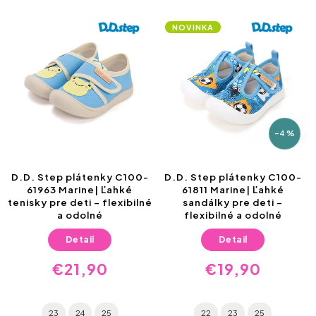
NOVINKA
–4 %
D.D. Step plátenky C100-
D.D. Step plátenky C100-
61963 Marine| Ľahké
61811 Marine| Ľahké
tenisky pre deti – flexibilné
sandálky pre deti –
a odolné
flexibilné a odolné
Detail
Detail
€21,90
€19,90
23
24
25
22
23
25