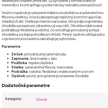
ideálne pre chladné zimné dni. Sú vyrobené z certifikovaných
materiálov, ktoré spĺňajú vysoké nároky na kvalitu a bezpečnosť.
Vnútro topánok je vybavené mäkkou kožušinkou a vyberateľnou
flísovou stielkou, ktorá zabezpečuje teplotný komfort aj počas
chladných dní. Stielka je mierne tvarovaná, čím podporuje klenbu
chodidla a prispieva k zdravému vývoju nôh. Okrúhla vrúbkovaná
podrážka je flexibilná a odolná, čo umožňuje prirodzený pohyb
chodidla a zvyšuje pohodlie pri chôdzi. Pevný opätok udržuje pätu
v správnom postavení a zabraňuje jej vybočeniu.
Parametre
:
Zvršok
: prírodná umývateľná koža
Zapínanie
: šnurovanie + zips
Podšívka
: teplá kožušinka
Stielka
: vyberateľná flísová, tvarovaná
Podrážka
: odolná, flexibilná s vrúbkovaným vzorom
Opätok
: pevný, pre správne postavenie chodidla
Dodatočné parametre
Kategória
:
Zimné