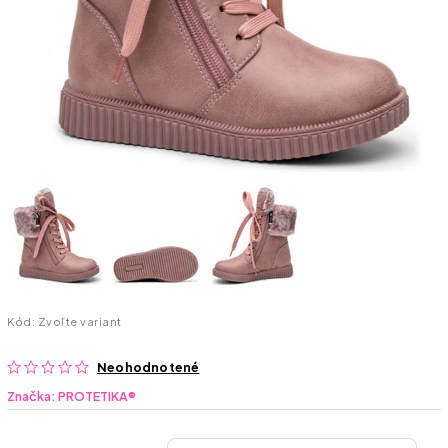
Kód:
Zvoľte variant
Neohodnotené
Značka:
PROTETIKA®