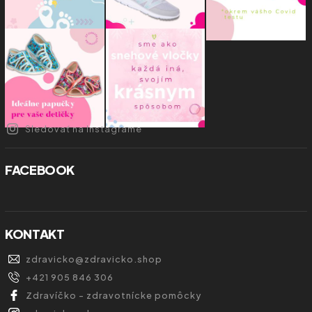
Sledovať na Instagrame
FACEBOOK
KONTAKT
zdravicko
@
zdravicko.shop
+421 905 846 306
Zdravíčko - zdravotnícke pomôcky