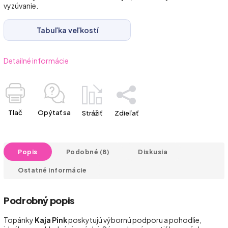
vyzúvanie.
Tabuľka veľkostí
Detailné informácie
Tlač
Opýtať sa
Strážiť
Zdieľať
Popis
Podobné (8)
Diskusia
Ostatné informácie
Podrobný popis
Topánky
Kaja Pink
poskytujú výbornú podporu a pohodlie,