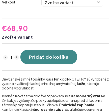
Veľkosť
€68,90
Zvoľte variant
Pridať do košíka
Dievčenské zimné topánky
Kaja Pink
od PROTETIKY sú vyrobené z
vysoko kvalitnej hladkej prírodnej umývateľnej
kože
, ktorá je
odolná voči vlhkosti.
Jemná ružová farba dodáva topánkam svieži a
moderný vzhľad.
Zvršok je zvýšený, čo poskytuje lepšiu ochranu pred chladom a
zároveň podporuje stabilitu členka.
Praktické zapínanie
kombinuje klasické
šnurovanie
a
zips
, čo uľahčuje obúvanie a