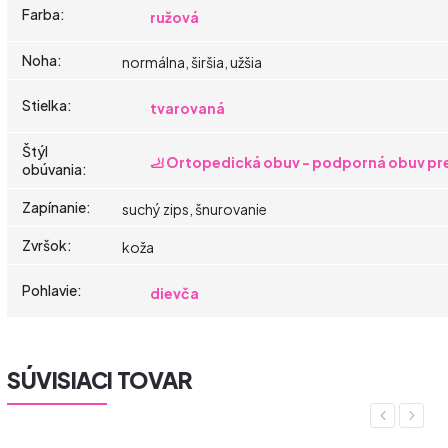
Farba
:
ružová
Noha
:
normálna, širšia, užšia
Stielka
:
tvarovaná
Štýl
🦶 Ortopedická obuv - podporná obuv pre
obúvania
:
Zapínanie
:
suchý zips, šnurovanie
Zvršok
:
koža
Pohlavie
:
dievča
SÚVISIACI TOVAR
Previous
Next