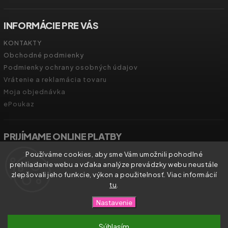
INFORMÁCIE PRE VÁS
KONTAKTY
Obchodné podmienky
Podmienky ochrany osobných údajov
Vrátenie a reklamácia tovaru
Moja objednávka
ePoukaz
PRIJÍMAME ONLINE PLATBY
Používáme cookies, aby sme Vám umožnili pohodlné
prehliadanie webu a vďaka analýze prevádzky webu neustále
zlepšovali jeho funkcie, výkon a použitelnosť. Viac informácií
tu
.
Copyright 2026
Zdravíčko.shop
. Všetky práva vyhradené.
Nastavenie
Vytvořil
Shoptet
| Design
Shoptak.cz.
Súhlasím