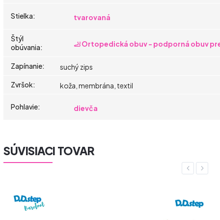
Stielka
:
tvarovaná
Štýl
🦶 Ortopedická obuv - podporná obuv pre
obúvania
:
Zapínanie
:
suchý zips
Zvršok
:
koža, membrána, textil
Pohlavie
:
dievča
SÚVISIACI TOVAR
Previous
Next