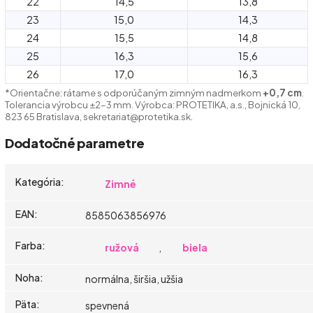
22
14,5
13,8
23
15,0
14,3
24
15,5
14,8
25
16,3
15,6
26
17,0
16,3
*Orientačne: rátame s odporúčaným zimným nadmerkom
+0,7 cm
.
Tolerancia výrobcu ±2–3 mm. Výrobca: PROTETIKA, a.s., Bojnická 10,
823 65 Bratislava, sekretariat@protetika.sk.
Dodatočné parametre
Kategória
:
Zimné
EAN
:
8585063856976
Farba
:
ružová
,
biela
Noha
:
normálna, širšia, užšia
Päta
:
spevnená