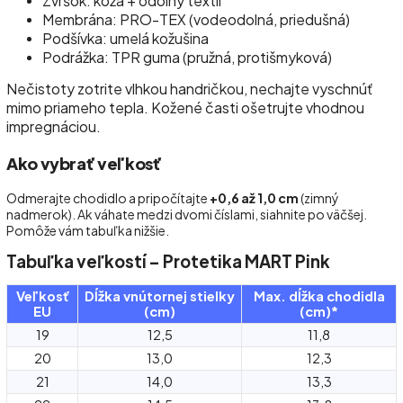
Zvršok: koža + odolný textil
Membrána: PRO-TEX (vodeodolná, priedušná)
Podšívka: umelá kožušina
Podrážka: TPR guma (pružná, protišmyková)
Nečistoty zotrite vlhkou handričkou, nechajte vyschnúť
mimo priameho tepla. Kožené časti ošetrujte vhodnou
impregnáciou.
Ako vybrať veľkosť
Odmerajte chodidlo a pripočítajte
+0,6 až 1,0 cm
(zimný
nadmerok). Ak váhate medzi dvomi číslami, siahnite po väčšej.
Pomôže vám tabuľka nižšie.
Tabuľka veľkostí – Protetika MART Pink
Veľkosť
Dĺžka vnútornej stielky
Max. dĺžka chodidla
EU
(cm)
(cm)*
19
12,5
11,8
20
13,0
12,3
21
14,0
13,3