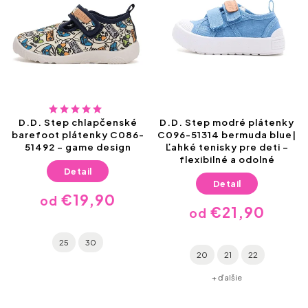
D.D. Step chlapčenské
D.D. Step modré plátenky
barefoot plátenky C086-
C096-51314 bermuda blue|
51492 – game design
Ľahké tenisky pre deti –
flexibilné a odolné
Detail
Detail
€19,90
od
€21,90
od
25
30
20
21
22
+ ďalšie