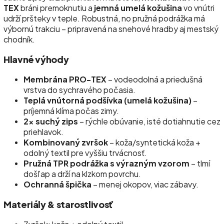
TEX
bráni premoknutiu a
jemná umelá kožušina
vo vnútri
udrží pršteky v teple. Robustná, no pružná podrážka má
výbornú trakciu – pripravená na snehové hradby aj mestský
chodník.
Hlavné výhody
Membrána PRO-TEX
– vodeodolná a priedušná
vrstva do sychravého počasia.
Teplá vnútorná podšívka (umelá kožušina)
–
príjemná klíma počas zimy.
2× suchý zips
– rýchle obúvanie, isté dotiahnutie cez
priehlavok.
Kombinovaný zvršok
– koža/syntetická koža +
odolný textil pre vyššiu trvácnosť.
Pružná TPR podrážka s výrazným vzorom
– tlmí
došľap a drží na klzkom povrchu.
Ochranná špička
– menej okopov, viac zábavy.
Materiály & starostlivosť