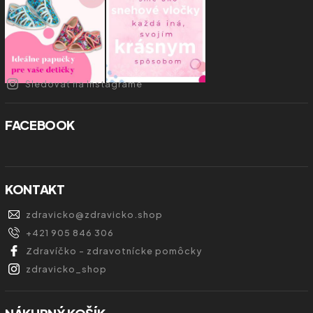
Sledovať na Instagrame
FACEBOOK
KONTAKT
zdravicko
@
zdravicko.shop
+421 905 846 306
Zdravíčko - zdravotnícke pomôcky
zdravicko_shop