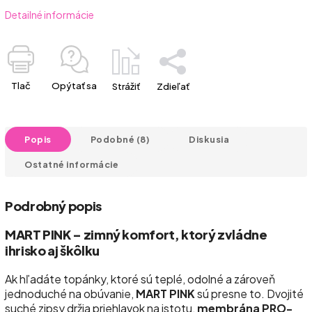
Detailné informácie
Tlač
Opýtať sa
Strážiť
Zdieľať
Popis
Podobné (8)
Diskusia
Ostatné informácie
Podrobný popis
MART PINK – zimný komfort, ktorý zvládne
ihrisko aj škôlku
Ak hľadáte topánky, ktoré sú teplé, odolné a zároveň
jednoduché na obúvanie,
MART PINK
sú presne to. Dvojité
suché zipsy držia priehlavok na istotu,
membrána PRO-