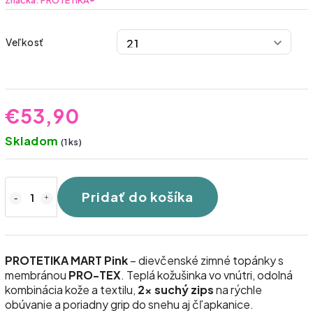
Značka:
PROTETIKA®
Veľkosť
€53,90
Skladom
(1 ks)
Pridať do košíka
PROTETIKA MART Pink
– dievčenské zimné topánky s
membránou
PRO-TEX
. Teplá kožušinka vo vnútri, odolná
kombinácia kože a textilu,
2× suchý zips
na rýchle
obúvanie a poriadny grip do snehu aj čľapkanice.