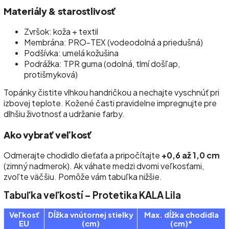
Materiály & starostlivosť
Zvršok: koža + textil
Membrána: PRO-TEX (vodeodolná a priedušná)
Podšívka: umelá kožušina
Podrážka: TPR guma (odolná, tlmí došľap,
protišmyková)
Topánky čistite vlhkou handričkou a nechajte vyschnúť pri
izbovej teplote. Kožené časti pravidelne impregnujte pre
dlhšiu životnosť a udržanie farby.
Ako vybrať veľkosť
Odmerajte chodidlo dieťaťa a pripočítajte
+0,6 až 1,0 cm
(zimný nadmerok). Ak váhate medzi dvomi veľkosťami,
zvoľte väčšiu. Pomôže vám tabuľka nižšie.
Tabuľka veľkostí – Protetika KALA Lila
Veľkosť
Dĺžka vnútornej stielky
Max. dĺžka chodidla
EU
(cm)
(cm)*