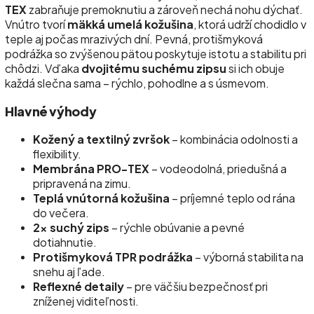
TEX
zabraňuje premoknutiu a zároveň nechá nohu dýchať.
Vnútro tvorí
mäkká umelá kožušina
, ktorá udrží chodidlo v
teple aj počas mrazivých dní. Pevná, protišmyková
podrážka so zvýšenou pätou poskytuje istotu a stabilitu pri
chôdzi. Vďaka
dvojitému suchému zipsu
si ich obuje
každá slečna sama – rýchlo, pohodlne a s úsmevom.
Hlavné výhody
Kožený a textilný zvršok
– kombinácia odolnosti a
flexibility.
Membrána PRO-TEX
– vodeodolná, priedušná a
pripravená na zimu.
Teplá vnútorná kožušina
– príjemné teplo od rána
do večera.
2× suchý zips
– rýchle obúvanie a pevné
dotiahnutie.
Protišmyková TPR podrážka
– výborná stabilita na
snehu aj ľade.
Reflexné detaily
– pre väčšiu bezpečnosť pri
zníženej viditeľnosti.