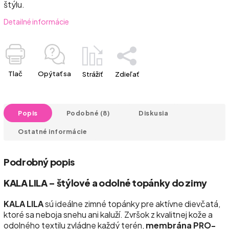
štýlu.
Detailné informácie
Tlač
Opýtať sa
Strážiť
Zdieľať
Popis
Podobné (8)
Diskusia
Ostatné informácie
Podrobný popis
KALA LILA – štýlové a odolné topánky do zimy
KALA LILA
sú ideálne zimné topánky pre aktívne dievčatá,
ktoré sa neboja snehu ani kaluží. Zvršok z kvalitnej kože a
odolného textilu zvládne každý terén,
membrána PRO-