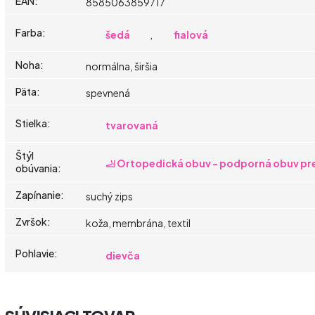
EAN
:
8585063859717
Farba
:
šedá
,
fialová
Noha
:
normálna, širšia
Päta
:
spevnená
Stielka
:
tvarovaná
Štýl
🦶 Ortopedická obuv - podporná obuv pre
obúvania
:
Zapínanie
:
suchý zips
Zvršok
:
koža, membrána, textil
Pohlavie
:
dievča