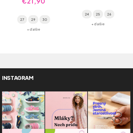
€21,90
24
25
26
27
29
30
+ ďalšie
+ ďalšie
INSTAGRAM