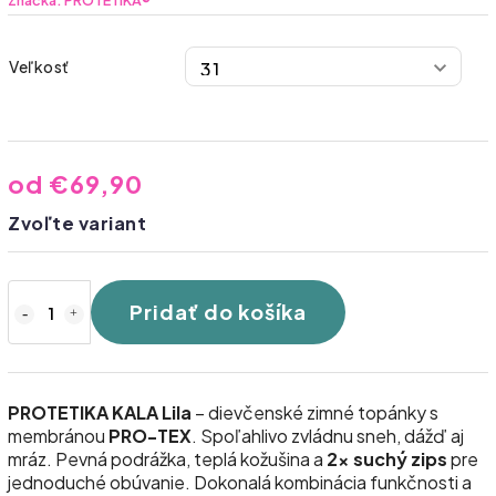
Značka:
PROTETIKA®
Veľkosť
od
€69,90
Zvoľte variant
Pridať do košíka
PROTETIKA KALA Lila
– dievčenské zimné topánky s
membránou
PRO-TEX
. Spoľahlivo zvládnu sneh, dážď aj
mráz. Pevná podrážka, teplá kožušina a
2× suchý zips
pre
jednoduché obúvanie. Dokonalá kombinácia funkčnosti a