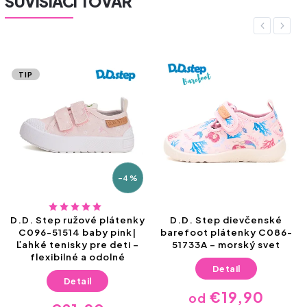
SÚVISIACI TOVAR
Previous
Next
TIP
–4 %
D.D. Step ružové plátenky
D.D. Step dievčenské
C096-51514 baby pink|
barefoot plátenky C086-
Ľahké tenisky pre deti –
51733A – morský svet
flexibilné a odolné
Detail
Detail
€19,90
od