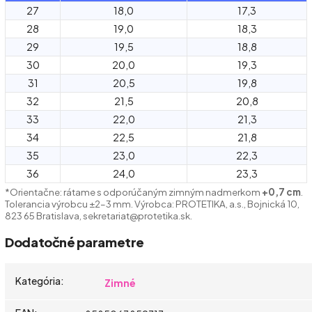
27
18,0
17,3
28
19,0
18,3
29
19,5
18,8
30
20,0
19,3
31
20,5
19,8
32
21,5
20,8
33
22,0
21,3
34
22,5
21,8
35
23,0
22,3
36
24,0
23,3
*Orientačne: rátame s odporúčaným zimným nadmerkom
+0,7 cm
.
Tolerancia výrobcu ±2–3 mm. Výrobca: PROTETIKA, a.s., Bojnická 10,
823 65 Bratislava, sekretariat@protetika.sk.
Dodatočné parametre
Kategória
:
Zimné