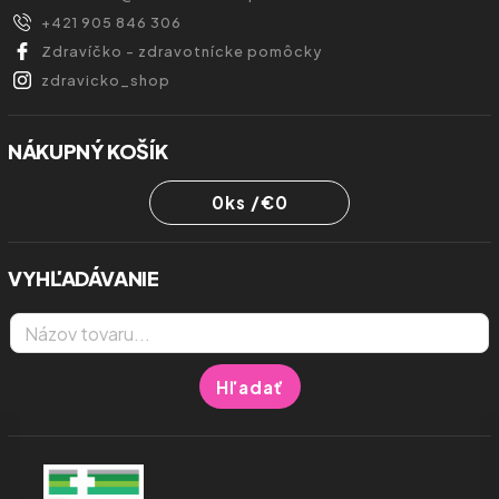
+421 905 846 306
Zdravíčko - zdravotnícke pomôcky
zdravicko_shop
NÁKUPNÝ KOŠÍK
0
ks /
€0
VYHĽADÁVANIE
Hľadať